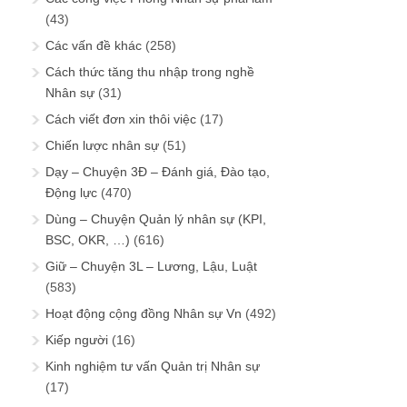
(43)
Các vấn đề khác
(258)
Cách thức tăng thu nhập trong nghề
Nhân sự
(31)
Cách viết đơn xin thôi việc
(17)
Chiến lược nhân sự
(51)
Dạy – Chuyện 3Đ – Đánh giá, Đào tạo,
Động lực
(470)
Dùng – Chuyện Quản lý nhân sự (KPI,
BSC, OKR, …)
(616)
Giữ – Chuyện 3L – Lương, Lậu, Luật
(583)
Hoạt động cộng đồng Nhân sự Vn
(492)
Kiếp người
(16)
Kinh nghiệm tư vấn Quản trị Nhân sự
(17)