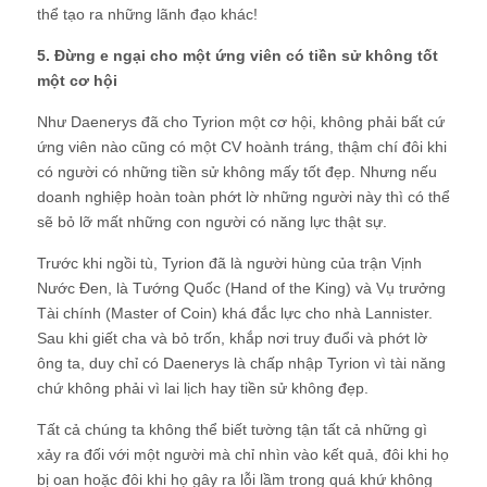
thể tạo ra những lãnh đạo khác!
5. Đừng e ngại cho một ứng viên có tiền sử không tốt
một cơ hội
Như Daenerys đã cho Tyrion một cơ hội, không phải bất cứ
ứng viên nào cũng có một CV hoành tráng, thậm chí đôi khi
có người có những tiền sử không mấy tốt đẹp. Nhưng nếu
doanh nghiệp hoàn toàn phớt lờ những người này thì có thể
sẽ bỏ lỡ mất những con người có năng lực thật sự.
Trước khi ngồi tù, Tyrion đã là người hùng của trận Vịnh
Nước Đen, là Tướng Quốc (Hand of the King) và Vụ trưởng
Tài chính (Master of Coin) khá đắc lực cho nhà Lannister.
Sau khi giết cha và bỏ trốn, khắp nơi truy đuổi và phớt lờ
ông ta, duy chỉ có Daenerys là chấp nhập Tyrion vì tài năng
chứ không phải vì lai lịch hay tiền sử không đẹp.
Tất cả chúng ta không thể biết tường tận tất cả những gì
xảy ra đối với một người mà chỉ nhìn vào kết quả, đôi khi họ
bị oan hoặc đôi khi họ gây ra lỗi lầm trong quá khứ không