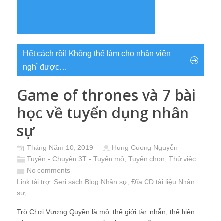
Hết cách rồi! Không thể làm cho nhân viên
nghỉ được…
Game of thrones và 7 bài
học về tuyển dụng nhân
sự
Tháng Năm 10, 2019
Hung Cuong Nguyễn
Tuyển - Chuyện 3T - Tuyển mộ, Tuyển chọn, Thử việc
No comments
Link tài trợ:
Seri sách Blog Nhân sự
; Đĩa CD
tài liệu Nhân
sự
;
Trò Chơi Vương Quyền là một thế giới tàn nhẫn, thể hiện