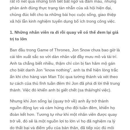
rất rõ nét qua những tình tiết bất ngờ và đẫm máu, nhưng
phản ánh đúng thực trạng tàn nhẫn của xã hội hiện đại,
chúng đúc kết cho ta những bài học cuộc sống, giao thiệp
xã hội lẫn kinh nghiệm tuyển dụng bổ ích trong công việc.
1. Những nhân viên ra đi rồi quay về có thể đem lại giá
trị to lớn
Ban đầu trong Game of Thrones, Jon Snow chưa bao giờ là
cái tên xuất sắc so với dàn nhân vật đầy mưu mô và tài trí.
Anh ta chẳng biết nhiều, thậm chí còn bị fan hâm mộ gán
cho biệt danh Jon “know nothing”, anh ta thể hiện lòng trắc
ẩn khi cho hàng vạn Man Tộc qua tường thành và xét theo
tư cách của thủ lĩnh tuần đêm thì Jon đã phá đi lời thề trung
thành. Việc đó khiến anh bị giết chết (sa thải/nghỉ việc).
Nhưng khi Jon sống lại (quay trở về) anh ấy trở thành
nguồn động lực và cảm hứng cho đội tuần đêm, khiến họ
đoàn kết hơn. Tương tự như khi một nhân viên được quay
trở về, đó sẽ là một nguồn lợi to lớn vì họ đã nghiệm ra lý
do thất bại và điểm yếu của bản thân, đã tiếp xúc đủ môi