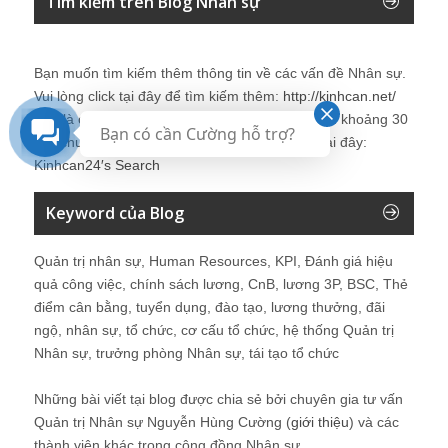
Tìm kiếm trên Blog Nhân sự
Bạn muốn tìm kiếm thêm thông tin về các vấn đề
Nhân sự
.
Vui lòng click tại đây để tìm kiếm thêm:
http://kinhcan.net/
Đây là công cụ tìm kiếm được tích hợp tìm kiếm khoảng 30
Bạn có cần Cường hỗ trợ?
site chuyên về
nhân sự
. Chi tiết vui lòng click tại đây:
Kinhcan24′s Search
Keyword của Blog
Quản trị nhân sự, Human Resources, KPI, Đánh giá hiệu
quả công việc, chính sách lương, CnB, lương 3P, BSC, Thẻ
điểm cân bằng, tuyển dụng, đào tạo, lương thưởng, đãi
ngộ, nhân sự, tổ chức, cơ cấu tổ chức, hệ thống Quản trị
Nhân sự, trưởng phòng Nhân sự, tái tạo tổ chức
Những bài viết tại blog được chia sẻ bởi chuyên gia tư vấn
Quản trị Nhân sự Nguyễn Hùng Cường (
giới thiệu
) và các
thành viên khác trong cộng đồng Nhân sự.