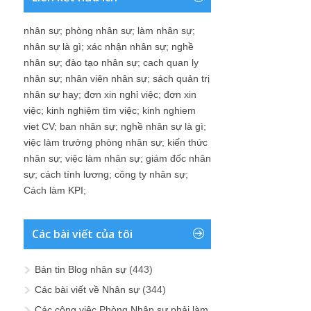
nhân sự
;
phòng nhân sự
;
làm nhân sự
;
nhân sự là gì
;
xác nhận nhân sự
;
nghề
nhân sự
;
đào tạo nhân sự
;
cach quan ly
nhân sự
;
nhân viên nhân sự
;
sách quản trị
nhân sự hay
;
đơn xin nghỉ việc
;
đơn xin
việc
;
kinh nghiệm tìm việc
;
kinh nghiem
viet CV
;
ban nhân sự
;
nghề nhân sự là gì
;
việc làm trưởng phòng nhân sự
;
kiến thức
nhân sự
;
việc làm nhân sự
;
giám đốc nhân
sự
;
cách tính lương
;
công ty nhân sự
;
Cách làm KPI
;
Các bài viết của tôi
Bản tin Blog nhân sự
(443)
Các bài viết về Nhân sự
(344)
Các công việc Phòng Nhân sự phải làm