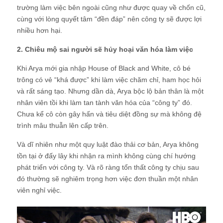
trường làm việc bên ngoài cũng như được quay về chốn cũ,
cùng với lòng quyết tâm “đền đáp” nên công ty sẽ được lợi
nhiều hơn hại.
2. Chiêu mộ sai người sẽ hủy hoại văn hóa làm việc
Khi Arya mới gia nhập House of Black and White, cô bé
trông có vẻ “khá được” khi làm việc chăm chỉ, ham học hỏi
và rất sáng tạo. Nhưng dần dà, Arya bộc lộ bản thân là một
nhân viên tồi khi làm tan tành văn hóa của “công ty” đó.
Chưa kể cô còn gây hấn và tiêu diệt đồng sự mà không đệ
trình mâu thuẫn lên cấp trên.
Và dĩ nhiên như một quy luật đào thải cơ bản, Arya không
tồn tại ở đấy lây khi nhận ra mình không cùng chí hướng
phát triển với công ty. Và rõ ràng tổn thất công ty chịu sau
đó thường sẽ nghiêm trọng hơn việc đơn thuần một nhân
viên nghỉ việc.