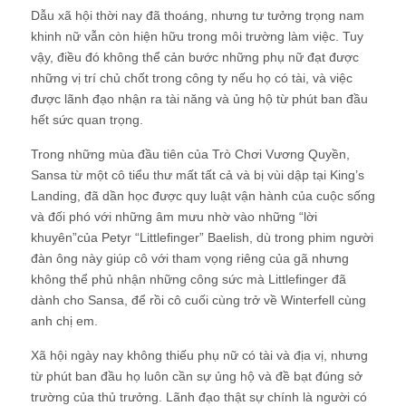
Dẫu xã hội thời nay đã thoáng, nhưng tư tưởng trọng nam
khinh nữ vẫn còn hiện hữu trong môi trường làm việc. Tuy
vậy, điều đó không thể cản bước những phụ nữ đạt được
những vị trí chủ chốt trong công ty nếu họ có tài, và việc
được lãnh đạo nhận ra tài năng và ủng hộ từ phút ban đầu
hết sức quan trọng.
Trong những mùa đầu tiên của Trò Chơi Vương Quyền,
Sansa từ một cô tiểu thư mất tất cả và bị vùi dập tại King’s
Landing, đã dần học được quy luật vận hành của cuộc sống
và đối phó với những âm mưu nhờ vào những “lời
khuyên”của Petyr “Littlefinger” Baelish, dù trong phim người
đàn ông này giúp cô với tham vọng riêng của gã nhưng
không thể phủ nhận những công sức mà Littlefinger đã
dành cho Sansa, để rồi cô cuối cùng trở về Winterfell cùng
anh chị em.
Xã hội ngày nay không thiếu phụ nữ có tài và địa vị, nhưng
từ phút ban đầu họ luôn cần sự ủng hộ và đề bạt đúng sở
trường của thủ trưởng. Lãnh đạo thật sự chính là người có