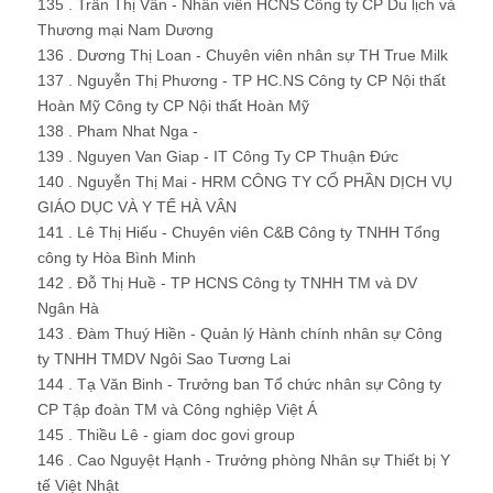
135 . Trần Thị Vân - Nhân viên HCNS Công ty CP Du lịch và
Thương mại Nam Dương
136 . Dương Thị Loan - Chuyên viên nhân sự TH True Milk
137 . Nguyễn Thị Phương - TP HC.NS Công ty CP Nội thất
Hoàn Mỹ Công ty CP Nội thất Hoàn Mỹ
138 . Pham Nhat Nga -
139 . Nguyen Van Giap - IT Công Ty CP Thuận Đức
140 . Nguyễn Thị Mai - HRM CÔNG TY CỔ PHẦN DỊCH VỤ
GIÁO DỤC VÀ Y TẾ HÀ VÂN
141 . Lê Thị Hiếu - Chuyên viên C&B Công ty TNHH Tổng
công ty Hòa Bình Minh
142 . Đỗ Thị Huề - TP HCNS Công ty TNHH TM và DV
Ngân Hà
143 . Đàm Thuý Hiền - Quản lý Hành chính nhân sự Công
ty TNHH TMDV Ngôi Sao Tương Lai
144 . Tạ Văn Binh - Trưởng ban Tổ chức nhân sự Công ty
CP Tập đoàn TM và Công nghiệp Việt Á
145 . Thiều Lê - giam doc govi group
146 . Cao Nguyệt Hạnh - Trưởng phòng Nhân sự Thiết bị Y
tế Việt Nhật