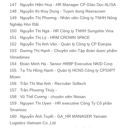
147 . Nguyễn Hiền Hoa - HR Manager CP GIáo Dục ALISA
148 . Nguyễn thị thùy Dung - Tuyen dung Reeracoen
149 . Nguyễn Thị Phương - Nhân viên Công ty TNHH Nông
Nghiệp Hòn Đất
150 . Nguyễn Thị Ngà - HR Công ty TNHH Sungshin Vina
151 . Nguyễn Thị Lý - HRM CROWN SPACE
152 . Nguyễn Thị Anh Vân - Quản lý Công ty CP Everpia
153 . Dương Thị Hạnh - Chuyên viên Tập đoàn dược phẩm
Vimedimex
154 . Đoàn Minh Hà - Senior HRBP Executive NKID Corp
155 . Tạ Thị Hồng Hạnh - Quản lý HCNS Công ty CPSXPT
Mizen
156 . Trần Thị Mai Anh - Recruiter Softech
157 . Trần Phương Thúy -
158 . Vũ Thế Cương - chuyên viên Nissan
159 . Nguyen Thi Uyen - HR executive Công Ty Cổ phần
Smartosc
160 . Nguyễn Ánh Tuyết - GA_HR MANAGER Yamato
Logistics Vietnam Co.,Ltd