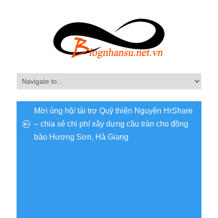
Mời ủng hộ/ tài trợ Quỹ thiện Nguyện HrShare
– chia sẻ chi phí xây dựng cầu tràn cho đồng
bào Hương Sơn, Hà Giang