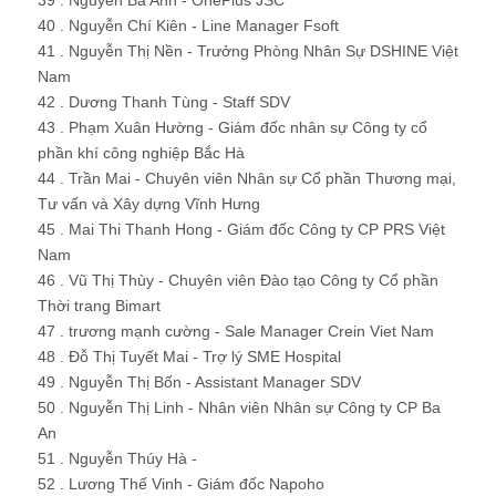
39 . Nguyễn Bá Anh - OnePlus JSC
40 . Nguyễn Chí Kiên - Line Manager Fsoft
41 . Nguyễn Thị Nền - Trưởng Phòng Nhân Sự DSHINE Việt
Nam
42 . Dương Thanh Tùng - Staff SDV
43 . Phạm Xuân Hường - Giám đốc nhân sự Công ty cổ
phần khí công nghiệp Bắc Hà
44 . Trần Mai - Chuyên viên Nhân sự Cổ phần Thương mại,
Tư vấn và Xây dựng Vĩnh Hưng
45 . Mai Thi Thanh Hong - Giám đốc Công ty CP PRS Việt
Nam
46 . Vũ Thị Thùy - Chuyên viên Đào tạo Công ty Cổ phần
Thời trang Bimart
47 . trương mạnh cường - Sale Manager Crein Viet Nam
48 . Đỗ Thị Tuyết Mai - Trợ lý SME Hospital
49 . Nguyễn Thị Bốn - Assistant Manager SDV
50 . Nguyễn Thị Linh - Nhân viên Nhân sự Công ty CP Ba
An
51 . Nguyễn Thúy Hà -
52 . Lương Thế Vinh - Giám đốc Napoho