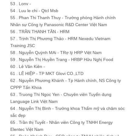
53 . Lonv -
54 . Luu le chi - Qtcl Msb
55 . Phan Thi Thanh Thuy - Trưởng phòng Hành chính
Nhân sự Công ty Panasonic R&D Center Việt Nam
56 . TRẦN THANH TẦN - HRM
57 . Trịnh Thị Phương Thảo - HRM Nexedu Vietnam
Training JSC
58 . Nguyễn Quỳnh MAi - TRợ lý HRP Việt Nam
59 . Nguyễn Thị Huyền Trang - HRBP Hữu Nghị Food
60 . Lê Văn Kiên -
61 . LÊ HIỆP - TP MKT Glovi CO.,LTD
62 . Nguyễn Phương Khánh - Tp Hành chính, NS Công ty
CPPP Tấn Khoa
63 . Truong Thi Ngoc Yen - Chuyên viên Tuyển dụng
Language Link Việt Nam
64 . Nguyễn Thị Bình - Trưởng khoa Thẩm mỹ và chăm sóc
sắc đẹp
65 . Trần thị Tuyết - Nhân viên Công ty TNHH Energy
Elentec Việt Nam