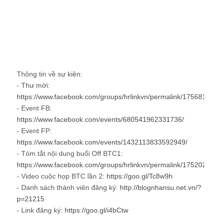
Thông tin về sự kiện:
- Thư mời:
https://www.facebook.com/groups/hrlinkvn/permalink/175681881
- Event FB:
https://www.facebook.com/events/680541962331736/
- Event FP:
https://www.facebook.com/events/1432113833592949/
- Tóm tắt nội dung buổi Off BTC1:
https://www.facebook.com/groups/hrlinkvn/permalink/175202246
- Video cuộc họp BTC lần 2:
https://goo.gl/Tc8w9h
- Danh sách thành viên đăng ký:
http://blognhansu.net.vn/?
p=21215
- Link đăng ký:
https://goo.gl/i4bCtw