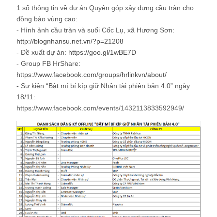
1 số thông tin về dự án Quyên góp xây dựng cầu tràn cho
đồng bào vùng cao:
- Hình ảnh cầu tràn và suối Cốc Lụ, xã Hương Sơn:
http://blognhansu.net.vn/?p=21208
- Đề xuất dự án:
https://goo.gl/1wBE7D
- Group FB HrShare:
https://www.facebook.com/groups/hrlinkvn/about/
- Sự kiện “Bật mí bí kíp giữ Nhân tài phiên bản 4.0” ngày
18/11:
https://www.facebook.com/events/1432113833592949/