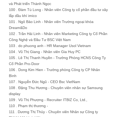
và Phát triển Thành Ngọc
100 . Đàm Tú Long - Nhân viên Công ty cổ phần đầu tư xây
lắp dầu khí imico
101 . Ngô Bảo Linh - Nhân viên Trường ngoại khóa
Dream&Do
102 . Trần Hải Linh - Nhân viên Marketing Công ty Cổ Phần
Công Nghệ và Đầu Tư BSC Việt Nam
103 . do phuong anh - HR Manager Usol Vietnam
104 . Vũ Thị Giang - Nhân viên Gia Huy PC
105 . Lê Thị Thanh Huyền - Trưởng Phòng HCNS Công Ty
Cổ Phần Pro-Door
106 . Dong Kim Hien - Trưởng phòng Công ty CP Nhân
Bình
107 . Nguyễn Đức Ngũ - CEO Bsc VietNam
108 . Đặng Thu Hương - Chuyên viên nhân sự Samsung
display
109 . Vũ Thị Phượng - Recruiter ITBIZ Co, Ltd.,
110 . Phạm thị thương -
111 . Dương Thị Thủy - Chuyên viên Nhân sự Công ty