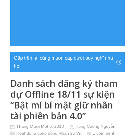
Cấp trên, ai cũng muốn cấp dưới suy nghĩ như
họ!
Danh sách đăng ký tham
dự Offline 18/11 sự kiện
“Bật mí bí mật giữ nhân
tài phiên bản 4.0”
Tháng Mười Một 6, 2018
Hung Cuong Nguyễn
Hoạt động cộng đồng Nhân sự Vn
1 comment