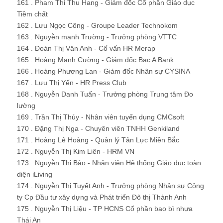
161 . Pham Thi Thu Hang - Giám đốc Cổ phần Giáo dục
Tiềm chất
162 . Lưu Ngọc Công - Groupe Leader Technokom
163 . Nguyễn mạnh Trường - Trưởng phòng VTTC
164 . Đoàn Thị Vân Anh - Cố vấn HR Merap
165 . Hoàng Mạnh Cường - Giám đốc Bac A Bank
166 . Hoàng Phương Lan - Giám đốc Nhân sự CYSINA
167 . Lưu Thị Yến - HR Press Club
168 . Nguyễn Danh Tuấn - Trưởng phòng Trung tâm Đo
lường
169 . Trần Thị Thủy - Nhân viên tuyển dụng CMCsoft
170 . Đặng Thị Nga - Chuyên viên TNHH Genkiland
171 . Hoàng Lê Hoàng - Quản lý Tân Lực Miền Bắc
172 . Nguyễn Thị Kim Liên - HRM VN
173 . Nguyễn Thị Bảo - Nhân viên Hệ thống Giáo dục toàn
diện iLiving
174 . Nguyễn Thị Tuyết Anh - Trưởng phòng Nhân sự Công
ty Cp Đầu tư xây dựng và Phát triển Đô thị Thành Anh
175 . Nguyễn Thị Liệu - TP HCNS Cổ phần bao bì nhựa
Thái An