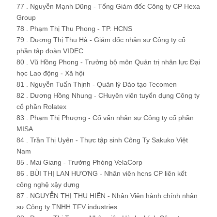
77 . Nguyễn Mạnh Dũng - Tổng Giám đốc Công ty CP Hexa
Group
78 . Phạm Thị Thu Phong - TP. HCNS
79 . Dương Thị Thu Hà - Giám đốc nhân sự Công ty cổ
phần tập đoàn VIDEC
80 . Vũ Hồng Phong - Trưởng bộ môn Quản trị nhân lực Đại
học Lao động - Xã hội
81 . Nguyễn Tuấn Thịnh - Quản lý Đào tạo Tecomen
82 . Dương Hồng Nhung - CHuyên viên tuyển dụng Công ty
cổ phần Rolatex
83 . Phạm Thị Phượng - Cố vấn nhân sự Công ty cổ phần
MISA
84 . Trần Thị Uyên - Thực tập sinh Công Ty Sakuko Việt
Nam
85 . Mai Giang - Trưởng Phòng VelaCorp
86 . BÙI THỊ LAN HƯƠNG - Nhân viên hcns CP liên kết
công nghệ xậy dựng
87 . NGUYỄN THỊ THU HIỀN - Nhân Viên hành chính nhân
sự Công ty TNHH TFV industries