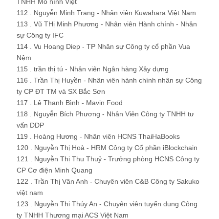
TNHH Mô hình Việt
112 . Nguyễn Minh Trang - Nhân viên Kuwahara Việt Nam
113 . Vũ THị Minh Phương - Nhân viên Hành chính - Nhân
sự Công ty IFC
114 . Vu Hoang Diep - TP Nhân sự Công ty cổ phần Vua
Nệm
115 . trần thị tú - Nhân viên Ngân hàng Xây dựng
116 . Trần Thị Huyền - Nhân viên hành chính nhân sự Công
ty CP ĐT TM và SX Bắc Sơn
117 . Lê Thanh Bình - Mavin Food
118 . Nguyễn Bích Phương - Nhân Viên Công ty TNHH tư
vấn DDP
119 . Hoàng Hương - Nhân viên HCNS ThaiHaBooks
120 . Nguyễn Thị Hoà - HRM Công ty Cổ phần iBlockchain
121 . Nguyễn Thị Thu Thuỷ - Trưởng phòng HCNS Công ty
CP Cơ điện Minh Quang
122 . Trần Thị Vân Anh - Chuyên viên C&B Công ty Sakuko
việt nam
123 . Nguyễn Thị Thúy An - Chuyên viên tuyển dụng Công
ty TNHH Thương mại ACS Việt Nam