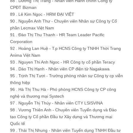
88 . Dương Thị Trang - Nhân viên Hành chính Công ty
CPĐT Bizman
89 . Lê Kim Ngọc - HRM ĐẠI VIỆT
90 . Nguyễn Anh Thư - Chuyên viên Nhân sự Công ty Cổ
phần Lecmax Việt Nam
91 . Đào Thị Thu Thanh - HR Team Leader Pacific
Corporation
92 . Hoàng Lan Huệ - T.p HCNS Công ty TNHH Thời Trang
Anima Việt Nam
93 . Nguyen Thi Anh Ngoc - HR Công ty cổ phần Teracy
94 . Dào Thị Hạnh - Nhân viên CP điện tử Nagakawa
95 . Trịnh Thị Tươi - Trưởng phòng nhân sự Công ty cp viễn
thông hiệp
96 . Hà Thị Thu Hà - Phó phòng HCNS Công ty CP công
nghệ và thương mại Systech
97 . Nguyễn Thị Thúy - Nhân viên CTY LSISVINA
98 . Vương Thiên Anh - Chuyên viên Tuyển dụng và Đào
tạo Công ty Cổ phần Đầu tư Xây dựng và Thương mại
Quốc tế
99 . Thái Thị Nhung - Nhân viên Tuyển dụng TNHH Đầu tư