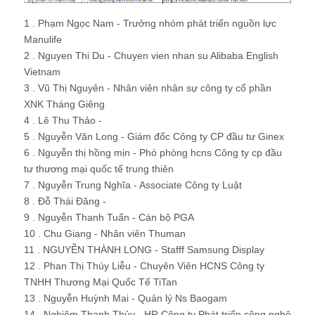
1 . Phạm Ngọc Nam - Trưởng nhóm phát triển nguồn lực
Manulife
2 . Nguyen Thi Du - Chuyen vien nhan su Alibaba English
Vietnam
3 . Vũ Thị Nguyên - Nhân viên nhân sự công ty cổ phần
XNK Tháng Giêng
4 . Lê Thu Thảo -
5 . Nguyễn Văn Long - Giám đốc Công ty CP đầu tư Ginex
6 . Nguyễn thị hồng mịn - Phó phòng hcns Công ty cp đầu
tư thương mại quốc tế trung thiên
7 . Nguyễn Trung Nghĩa - Associate Công ty Luật
8 . Đỗ Thái Đăng -
9 . Nguyễn Thanh Tuấn - Cán bộ PGA
10 . Chu Giang - Nhân viên Thuman
11 . NGUYỄN THÀNH LONG - Stafff Samsung Display
12 . Phan Thị Thúy Liễu - Chuyên Viên HCNS Công ty
TNHH Thương Mại Quốc Tế TiTan
13 . Nguyễn Huỳnh Mai - Quản lý Ns Baogam
14 . Nghiêm Thanh Thủy - HR Công ty Phát triển công nghệ