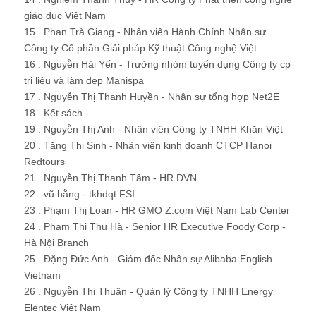
giáo dục Việt Nam
15 . Phan Trà Giang - Nhân viên Hành Chính Nhân sự
Công ty Cổ phần Giải pháp Kỹ thuật Công nghệ Việt
16 . Nguyễn Hải Yến - Trưởng nhóm tuyển dụng Công ty cp
trị liệu và làm đẹp Manispa
17 . Nguyễn Thị Thanh Huyền - Nhân sự tổng hợp Net2E
18 . Kết sách -
19 . Nguyễn Thị Anh - Nhân viên Công ty TNHH Khăn Việt
20 . Tăng Thị Sinh - Nhân viên kinh doanh CTCP Hanoi
Redtours
21 . Nguyễn Thị Thanh Tâm - HR DVN
22 . vũ hằng - tkhdqt FSI
23 . Phạm Thị Loan - HR GMO Z.com Việt Nam Lab Center
24 . Phạm Thị Thu Hà - Senior HR Executive Foody Corp -
Hà Nội Branch
25 . Đặng Đức Anh - Giám đốc Nhân sự Alibaba English
Vietnam
26 . Nguyễn Thị Thuận - Quản lý Công ty TNHH Energy
Elentec Việt Nam