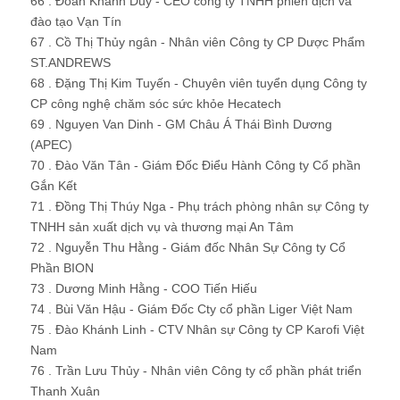
66 . Đoàn Khánh Duy - CEO công ty TNHH phiên dịch và
đào tạo Vạn Tín
67 . Cồ Thị Thủy ngân - Nhân viên Công ty CP Dược Phẩm
ST.ANDREWS
68 . Đặng Thị Kim Tuyến - Chuyên viên tuyển dụng Công ty
CP công nghệ chăm sóc sức khỏe Hecatech
69 . Nguyen Van Dinh - GM Châu Á Thái Bình Dương
(APEC)
70 . Đào Văn Tân - Giám Đốc Điểu Hành Công ty Cổ phần
Gắn Kết
71 . Đồng Thị Thúy Nga - Phụ trách phòng nhân sự Công ty
TNHH sản xuất dịch vụ và thương mại An Tâm
72 . Nguyễn Thu Hằng - Giám đốc Nhân Sự Công ty Cổ
Phần BION
73 . Dương Minh Hằng - COO Tiến Hiếu
74 . Bùi Văn Hậu - Giám Đốc Cty cổ phần Liger Việt Nam
75 . Đào Khánh Linh - CTV Nhân sự Công ty CP Karofi Việt
Nam
76 . Trần Lưu Thủy - Nhân viên Công ty cổ phần phát triển
Thanh Xuân