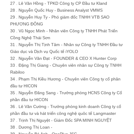
27 . Lê Văn Hồng - TPKD Công ty CP Đầu tư Kland
28 . Nguyễn Quốc Huy - Business Analyst VMMS
29 . Nguyễn Huy Ty - Phó giám đốc TNHH VTB SAO
PHƯƠNG ĐÔNG
30 . Vũ Ngọc Minh - Nhân viên Công ty TNHH Phát Triển
Cồng Nghệ Thái Sơn
31 . Nguyễn Thị Tịnh Tâm - Nhân sự Công ty TNHH Đầu tư
Giáo dục và Dịch vụ Quốc tế iYOLO
32 . Nguyễn Văn Đạt - FOUNDER & CEO X Hunter Corp
33 . Đặng Thị Giang - Chuyên viên nhân sự Công ty TNHH
Rabiloo
34 . Phạm Thị Kiều Hương - Chuyên viên Công ty cổ phân
đầu tư HICON
35 . Nguyễn Đăng Sang - Trưởng phòng HCNS Công ty Cổ
phần đầu tư HICON
36 . Lê Văn Cường - Trưởng phòng kinh doanh Công ty cổ
phần đầu tư và hát triển công nghệ quôc tế Langmaster
37 . Trịnh Thị Nguyệt - Giám Đốc SPA MINH NGUYỆT
38 . Dương Thị Loan -