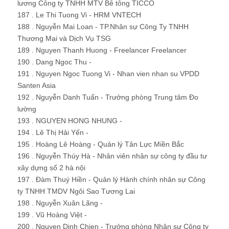
lương Công ty TNHH MTV Bê tông TICCO
187 . Le Thi Tuong Vi - HRM VNTECH
188 . Nguyễn Mai Loan - TP.Nhân sự Công Ty TNHH
Thương Mại và Dịch Vụ TSG
189 . Nguyen Thanh Huong - Freelancer Freelancer
190 . Dang Ngoc Thu -
191 . Nguyen Ngoc Tuong Vi - Nhan vien nhan su VPDD
Santen Asia
192 . Nguyễn Danh Tuấn - Trưởng phòng Trung tâm Đo
lường
193 . NGUYEN HONG NHUNG -
194 . Lê Thị Hải Yến -
195 . Hoàng Lê Hoàng - Quản lý Tân Lực Miền Bắc
196 . Nguyễn Thúy Hà - Nhân viên nhân sự công ty đầu tư
xây dựng số 2 hà nội
197 . Đàm Thuý Hiền - Quản lý Hành chính nhân sự Công
ty TNHH TMDV Ngôi Sao Tương Lai
198 . Nguyễn Xuân Lãng -
199 . Vũ Hoàng Việt -
200 . Nguyen Dinh Chien - Trưởng phòng Nhân sự Công ty