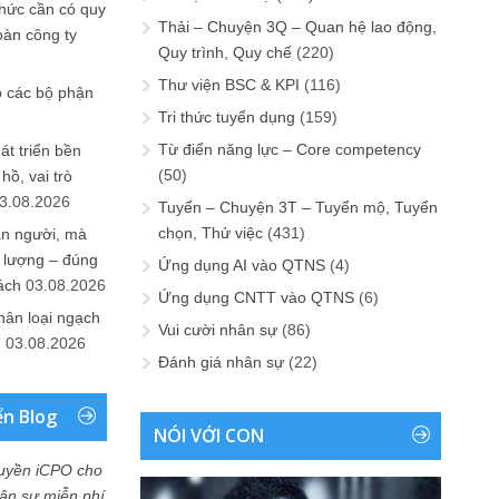
chức cần có quy
Thải – Chuyện 3Q – Quan hệ lao động,
oàn công ty
Quy trình, Quy chế
(220)
Thư viện BSC & KPI
(116)
o các bộ phận
Tri thức tuyển dụng
(159)
Từ điển năng lực – Core competency
át triển bền
(50)
ồ, vai trò
3.08.2026
Tuyển – Chuyện 3T – Tuyển mộ, Tuyển
chọn, Thử việc
(431)
ần người, mà
 lượng – đúng
Ứng dụng AI vào QTNS
(4)
ách
03.08.2026
Ứng dụng CNTT vào QTNS
(6)
hân loại ngạch
Vui cười nhân sự
(86)
n
03.08.2026
Đánh giá nhân sự
(22)
ển Blog
NÓI VỚI CON
uyền iCPO cho
Nhân sự miễn phí