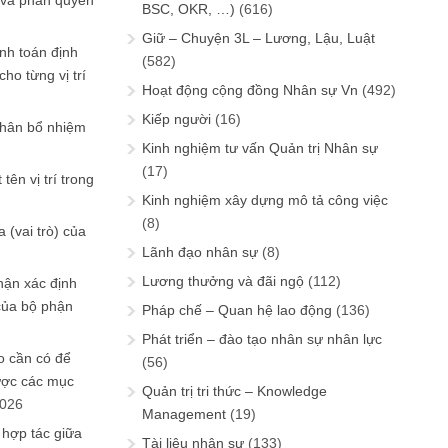
 và phân quyền
BSC, OKR, …)
(616)
Giữ – Chuyện 3L – Lương, Lậu, Luật
ính toán định
(582)
ho từng vị trí
Hoạt động cộng đồng Nhân sự Vn
(492)
Kiếp người
(16)
phân bổ nhiệm
Kinh nghiệm tư vấn Quản trị Nhân sự
(17)
tên vị trí trong
Kinh nghiệm xây dựng mô tả công việc
(8)
 (vai trò) của
Lãnh đạo nhân sự
(8)
Lương thưởng và đãi ngộ
(112)
hận xác định
của bộ phận
Pháp chế – Quan hệ lao động
(136)
Phát triển – đào tạo nhân sự nhân lực
 cần có để
(56)
ược các mục
Quản trị tri thức – Knowledge
2026
Management
(19)
 hợp tác giữa
Tài liệu nhân sự
(133)