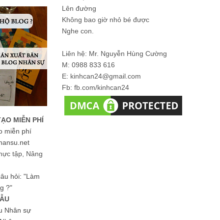
Lên đường
Không bao giờ nhỏ bé được
Nghe con.
Liên hệ: Mr. Nguyễn Hùng Cường
M: 0988 833 616
E: kinhcan24@gmail.com
Fb: fb.com/kinhcan24
TẠO MIỄN PHÍ
o miễn phí
hansu.net
hực tập, Nâng
 câu hỏi: "Làm
g ?"
MẪU
ệu Nhân sự