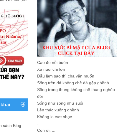
Cao đo nỗi buồn
Xa nuôi chí lớn
Dẫu làm sao thì cha vẫn muốn
Sống trên đá không chê đá gập ghềnh
Sống trong thung không chê thung nghèo
đói
Sống như sông như suối
 khai
Lên thác xuống ghềnh
Không lo cực nhọc
...
ản sách Blog
Con ơi, ...