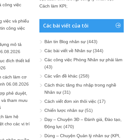
ả công việc
Cách làm KPI
;
 việc và phiếu
Các bài viết của tôi
tin công việc
Bản tin Blog nhân sự
(443)
 dựng mô tả
Các bài viết về Nhân sự
(344)
06.08.2026
Các công việc Phòng Nhân sự phải làm
ục đích thiết kế
(43)
026
Các vấn đề khác
(258)
n cách làm cơ
anh
06.08.2026
Cách thức tăng thu nhập trong nghề
Nhân sự
(31)
ợp phê duyệt,
in và tham mưu
Cách viết đơn xin thôi việc
(17)
6
Chiến lược nhân sự
(51)
ch làm hệ
Dạy – Chuyện 3Đ – Đánh giá, Đào tạo,
t cho các vị trí
Động lực
(470)
6
Dùng – Chuyện Quản lý nhân sự (KPI,