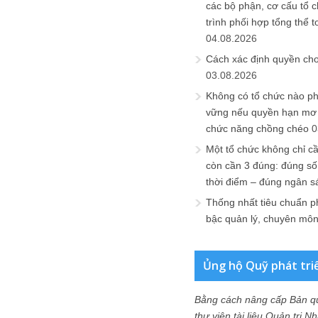
các bộ phận, cơ cấu tổ 
trình phối hợp tổng thể t
04.08.2026
Cách xác định quyền ch
03.08.2026
Không có tổ chức nào ph
vững nếu quyền hạn mơ h
chức năng chồng chéo
0
Một tổ chức không chỉ c
còn cần 3 đúng: đúng số
thời điểm – đúng ngân s
Thống nhất tiêu chuẩn p
bậc quản lý, chuyên mô
Ủng hộ Quỹ phát tri
Bằng cách nâng cấp Bản q
thư viện tài liệu Quản trị 