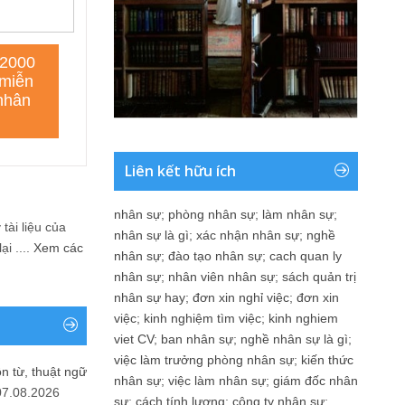
Liên kết hữu ích
nhân sự
;
phòng nhân sự
;
làm nhân sự
;
tài liệu của
nhân sự là gì
;
xác nhận nhân sự
;
nghề
i ....
Xem các
nhân sự
;
đào tạo nhân sự
;
cach quan ly
nhân sự
;
nhân viên nhân sự
;
sách quản trị
nhân sự hay
;
đơn xin nghỉ việc
;
đơn xin
việc
;
kinh nghiệm tìm việc
;
kinh nghiem
viet CV
;
ban nhân sự
;
nghề nhân sự là gì
;
việc làm trưởng phòng nhân sự
;
kiến thức
n từ, thuật ngữ
nhân sự
;
việc làm nhân sự
;
giám đốc nhân
07.08.2026
sự
;
cách tính lương
;
công ty nhân sự
;