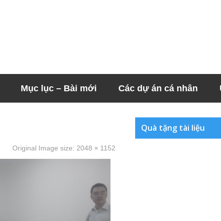
Mục lục – Bài mới
Các dự án cá nhân
Quà tặng tài liệu
Original Image size:
2048 × 1152