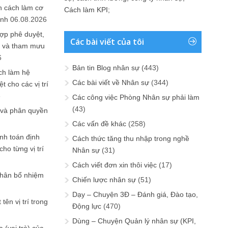
n cách làm cơ
Cách làm KPI
;
anh
06.08.2026
ợp phê duyệt,
Các bài viết của tôi
in và tham mưu
6
Bản tin Blog nhân sự
(443)
ch làm hệ
Các bài viết về Nhân sự
(344)
t cho các vị trí
6
Các công việc Phòng Nhân sự phải làm
(43)
 và phân quyền
Các vấn đề khác
(258)
ính toán định
Cách thức tăng thu nhập trong nghề
ho từng vị trí
Nhân sự
(31)
Cách viết đơn xin thôi việc
(17)
phân bổ nhiệm
Chiến lược nhân sự
(51)
Dạy – Chuyện 3Đ – Đánh giá, Đào tạo,
tên vị trí trong
Động lực
(470)
Dùng – Chuyện Quản lý nhân sự (KPI,