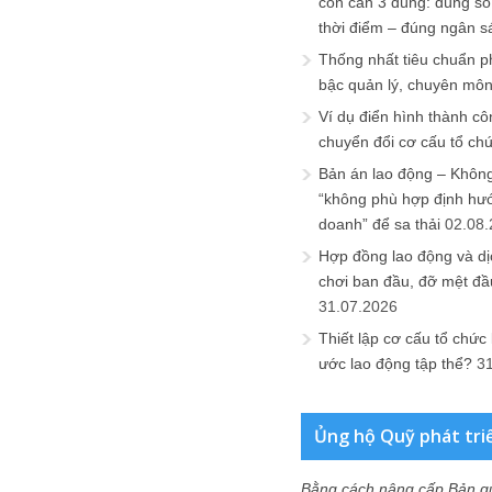
còn cần 3 đúng: đúng số
thời điểm – đúng ngân s
Thống nhất tiêu chuẩn p
bậc quản lý, chuyên mô
Ví dụ điển hình thành cô
chuyển đổi cơ cấu tổ ch
Bản án lao động – Không 
“không phù hợp định hư
doanh” để sa thải
02.08
Hợp đồng lao động và dịc
chơi ban đầu, đỡ mệt đầ
31.07.2026
Thiết lập cơ cấu tổ chức 
ước lao động tập thể?
3
Ủng hộ Quỹ phát tri
Bằng cách nâng cấp Bản q