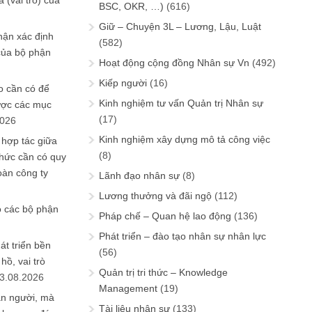
 (vai trò) của
BSC, OKR, …)
(616)
Giữ – Chuyện 3L – Lương, Lậu, Luật
hận xác định
(582)
của bộ phận
Hoạt động cộng đồng Nhân sự Vn
(492)
Kiếp người
(16)
 cần có để
Kinh nghiệm tư vấn Quản trị Nhân sự
ược các mục
(17)
2026
Kinh nghiệm xây dựng mô tả công việc
 hợp tác giữa
(8)
chức cần có quy
oàn công ty
Lãnh đạo nhân sự
(8)
Lương thưởng và đãi ngộ
(112)
o các bộ phận
Pháp chế – Quan hệ lao động
(136)
Phát triển – đào tạo nhân sự nhân lực
át triển bền
(56)
ồ, vai trò
Quản trị tri thức – Knowledge
3.08.2026
Management
(19)
ần người, mà
Tài liệu nhân sự
(133)