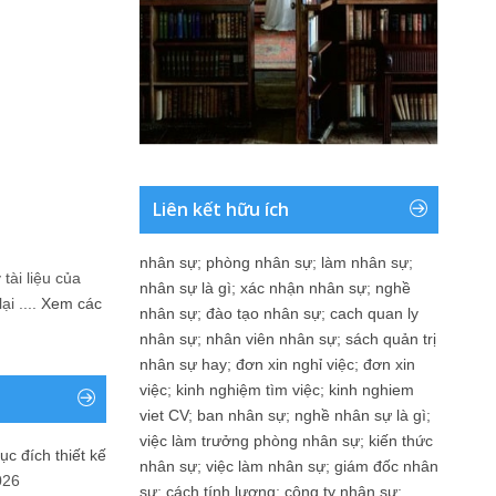
Liên kết hữu ích
nhân sự
;
phòng nhân sự
;
làm nhân sự
;
tài liệu của
nhân sự là gì
;
xác nhận nhân sự
;
nghề
i ....
Xem các
nhân sự
;
đào tạo nhân sự
;
cach quan ly
nhân sự
;
nhân viên nhân sự
;
sách quản trị
nhân sự hay
;
đơn xin nghỉ việc
;
đơn xin
việc
;
kinh nghiệm tìm việc
;
kinh nghiem
viet CV
;
ban nhân sự
;
nghề nhân sự là gì
;
việc làm trưởng phòng nhân sự
;
kiến thức
ục đích thiết kế
nhân sự
;
việc làm nhân sự
;
giám đốc nhân
026
sự
;
cách tính lương
;
công ty nhân sự
;