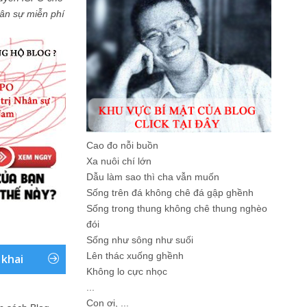
Nhân sự miễn phí
Cao đo nỗi buồn
Xa nuôi chí lớn
Dẫu làm sao thì cha vẫn muốn
Sống trên đá không chê đá gập ghềnh
Sống trong thung không chê thung nghèo
đói
Sống như sông như suối
Lên thác xuống ghềnh
 khai
Không lo cực nhọc
...
Con ơi, ...