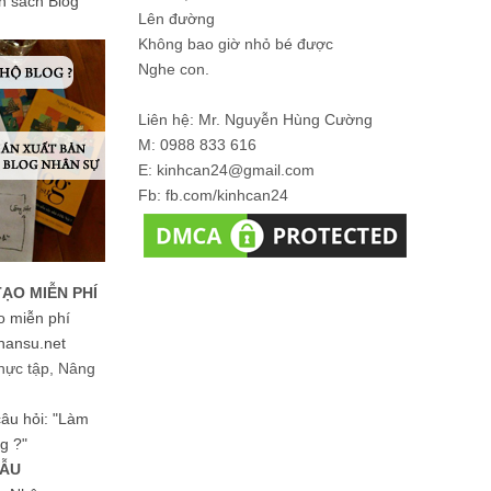
ản sách Blog
Lên đường
Không bao giờ nhỏ bé được
Nghe con.
Liên hệ: Mr. Nguyễn Hùng Cường
M: 0988 833 616
E: kinhcan24@gmail.com
Fb: fb.com/kinhcan24
TẠO MIỄN PHÍ
o miễn phí
hansu.net
hực tập, Nâng
 câu hỏi: "Làm
g ?"
MẪU