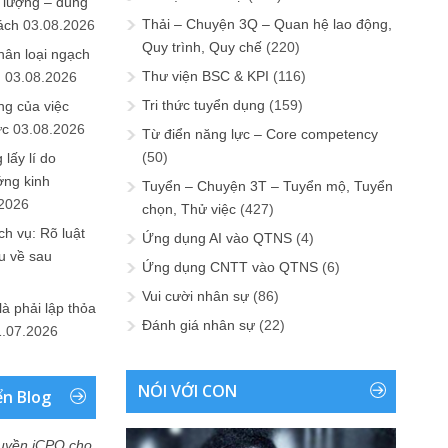
 lượng – đúng
Thải – Chuyện 3Q – Quan hệ lao động,
ách
03.08.2026
Quy trình, Quy chế
(220)
hân loại ngạch
Thư viện BSC & KPI
(116)
n
03.08.2026
Tri thức tuyển dụng
(159)
ng của việc
ức
03.08.2026
Từ điển năng lực – Core competency
(50)
lấy lí do
ớng kinh
Tuyển – Chuyện 3T – Tuyển mộ, Tuyển
.2026
chọn, Thử việc
(427)
h vụ: Rõ luật
Ứng dụng AI vào QTNS
(4)
u về sau
Ứng dụng CNTT vào QTNS
(6)
Vui cười nhân sự
(86)
là phải lập thỏa
Đánh giá nhân sự
(22)
1.07.2026
NÓI VỚI CON
ển Blog
uyền iCPO cho