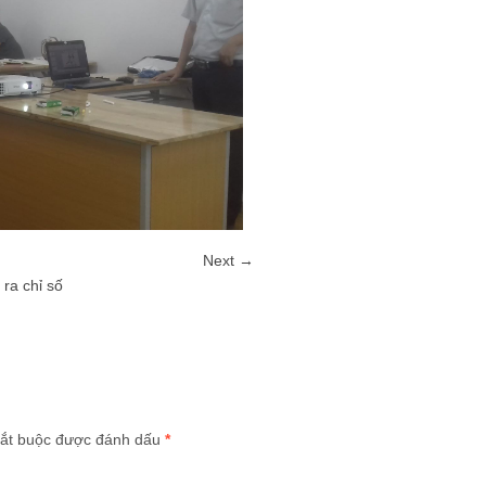
Next →
ra chỉ số
ắt buộc được đánh dấu
*