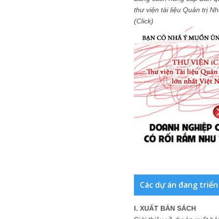
thư viện tài liệu Quản trị 
(Click)
Các dự án đang triển
I. XUẤT BẢN SÁCH