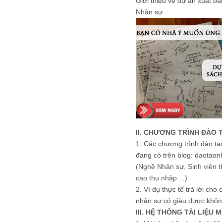
Giới thiệu về dự án xuất b
Nhân sự
II. CHƯƠNG TRÌNH ĐÀO 
1.
Các chương trình đào tạ
đang có trên blog: daotaon
(Nghề Nhân sự, Sinh viên t
cao thu nhập ...)
2.
Ví dụ thực tế trả lời cho
nhân sự có giàu được khôn
III. HỆ THỐNG TÀI LIỆU 