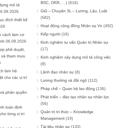
BSC, OKR, …)
(616)
 dựng mô tả
Giữ – Chuyện 3L – Lương, Lậu, Luật
06.08.2026
(582)
ục đích thiết kế
Hoạt động cộng đồng Nhân sự Vn
(492)
026
Kiếp người
(16)
n cách làm cơ
anh
06.08.2026
Kinh nghiệm tư vấn Quản trị Nhân sự
(17)
ợp phê duyệt,
in và tham mưu
Kinh nghiệm xây dựng mô tả công việc
6
(8)
ch làm hệ
Lãnh đạo nhân sự
(8)
t cho các vị trí
Lương thưởng và đãi ngộ
(112)
6
Pháp chế – Quan hệ lao động
(136)
 và phân quyền
Phát triển – đào tạo nhân sự nhân lực
(56)
ính toán định
Quản trị tri thức – Knowledge
ho từng vị trí
Management
(19)
Tài liệu nhân sự
(133)