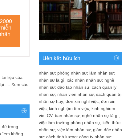
Liên kết hữu ích
nhân sự
;
phòng nhân sự
;
làm nhân sự
;
tài liệu của
nhân sự là gì
;
xác nhận nhân sự
;
nghề
i ....
Xem các
nhân sự
;
đào tạo nhân sự
;
cach quan ly
nhân sự
;
nhân viên nhân sự
;
sách quản trị
nhân sự hay
;
đơn xin nghỉ việc
;
đơn xin
việc
;
kinh nghiệm tìm việc
;
kinh nghiem
viet CV
;
ban nhân sự
;
nghề nhân sự là gì
;
việc làm trưởng phòng nhân sự
;
kiến thức
 đề trong
nhân sự
;
việc làm nhân sự
;
giám đốc nhân
n “em không
sự
;
cách tính lương
;
công ty nhân sự
;