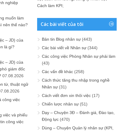
anh nghiệp
Cách làm KPI
;
ưng muốn làm
Các bài viết của tôi
hì nên thế nào?
Bản tin Blog nhân sự
(443)
ệc – JD) của
n là gì?
Các bài viết về Nhân sự
(344)
Các công việc Phòng Nhân sự phải làm
ệc – JD) của
(43)
 phó giám đốc
Các vấn đề khác
(258)
?
07.08.2026
Cách thức tăng thu nhập trong nghề
n từ, thuật ngữ
Nhân sự
(31)
07.08.2026
Cách viết đơn xin thôi việc
(17)
ả công việc
Chiến lược nhân sự
(51)
Dạy – Chuyện 3Đ – Đánh giá, Đào tạo,
 việc và phiếu
Động lực
(470)
tin công việc
Dùng – Chuyện Quản lý nhân sự (KPI,