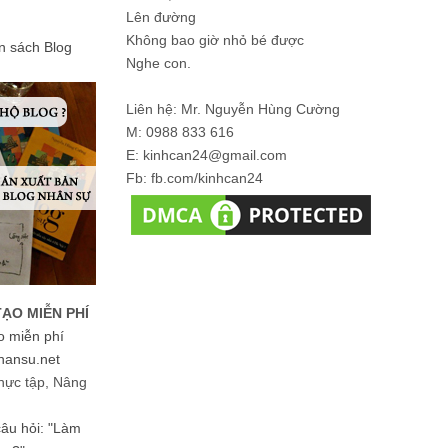
Lên đường
Không bao giờ nhỏ bé được
ản sách Blog
Nghe con.
Liên hệ: Mr. Nguyễn Hùng Cường
M: 0988 833 616
E: kinhcan24@gmail.com
Fb: fb.com/kinhcan24
TẠO MIỄN PHÍ
o miễn phí
hansu.net
hực tập, Nâng
 câu hỏi: "Làm