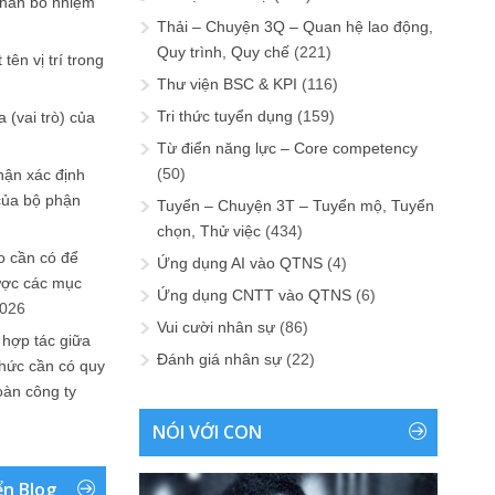
phân bổ nhiệm
Thải – Chuyện 3Q – Quan hệ lao động,
Quy trình, Quy chế
(221)
tên vị trí trong
Thư viện BSC & KPI
(116)
Tri thức tuyển dụng
(159)
 (vai trò) của
Từ điển năng lực – Core competency
(50)
hận xác định
của bộ phận
Tuyển – Chuyện 3T – Tuyển mộ, Tuyển
chọn, Thử việc
(434)
 cần có để
Ứng dụng AI vào QTNS
(4)
ược các mục
Ứng dụng CNTT vào QTNS
(6)
2026
Vui cười nhân sự
(86)
 hợp tác giữa
Đánh giá nhân sự
(22)
chức cần có quy
oàn công ty
NÓI VỚI CON
ển Blog