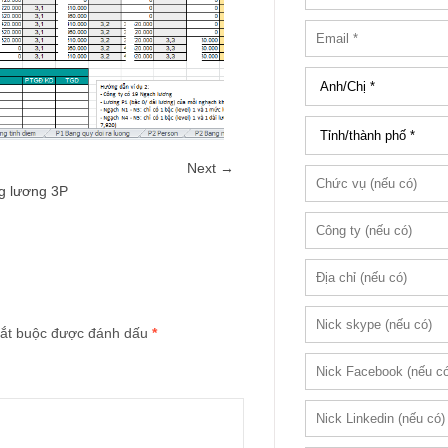
Next →
ng lương 3P
ắt buộc được đánh dấu
*