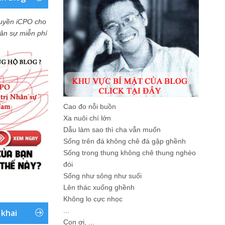
uyền iCPO cho
Nhân sự miễn phí
Cao đo nỗi buồn
Xa nuôi chí lớn
Dẫu làm sao thì cha vẫn muốn
Sống trên đá không chê đá gập ghềnh
Sống trong thung không chê thung nghèo
đói
Sống như sông như suối
Lên thác xuống ghềnh
Không lo cực nhọc
...
 khai
Con ơi, ...