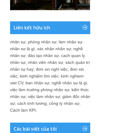
Liên kết hữu ích
nhân sự
;
phòng nhân sự
;
làm nhân sự
;
nhân sự là gì
;
xác nhận nhân sự
;
nghề
nhân sự
;
đào tạo nhân sự
;
cach quan ly
nhân sự
;
nhân viên nhân sự
;
sách quản trị
nhân sự hay
;
đơn xin nghỉ việc
;
đơn xin
việc
;
kinh nghiệm tìm việc
;
kinh nghiem
viet CV
;
ban nhân sự
;
nghề nhân sự là gì
;
việc làm trưởng phòng nhân sự
;
kiến thức
nhân sự
;
việc làm nhân sự
;
giám đốc nhân
sự
;
cách tính lương
;
công ty nhân sự
;
Cách làm KPI
;
Các bài viết của tôi