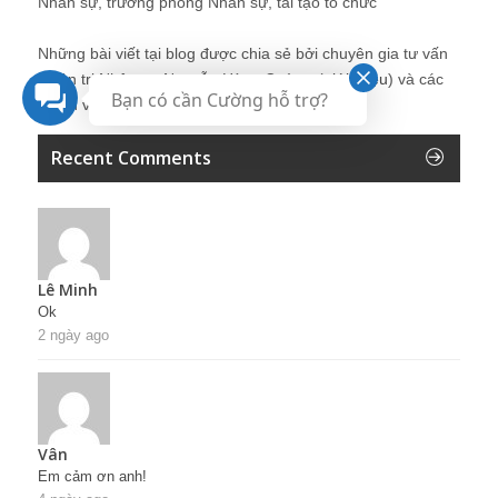
Nhân sự, trưởng phòng Nhân sự, tái tạo tổ chức
Những bài viết tại blog được chia sẻ bởi chuyên gia tư vấn
Quản trị Nhân sự Nguyễn Hùng Cường (
giới thiệu
) và các
Bạn có cần Cường hỗ trợ?
thành viên khác trong cộng đồng Nhân sự.
Recent Comments
Lê Minh
Ok
2 ngày ago
Vân
Em cảm ơn anh!