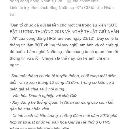
động cộng đồng Nhân sự Vn
No comments
Link tài trợ:
Seri sách Blog Nhân sự
; Đĩa CD
tài liệu Nhân
sự
;
“Ban tổ chức đã gửi lại tiền cho một chị trong sự kiện "SỨC
BẬT LƯƠNG THƯỞNG 2018 VÀ NGHỆ THUẬT GIỮ NHÂN
TÀI" của cộng đồng HRShare vào ngày 23/12”. Đây có lẽ là
thông tin làm BQT chúng tôi suy nghĩ, ám ảnh và có chút gì
đó buồn. Làm nghề Nhân sự, hẳn chúng ta sẽ quan tâm tới
thông tin vừa rồi. Chuyện là thế này, xin kể anh chị em
nghe.
“
Sau một tháng chuẩn bị truyền thông, cuối cùng thời điểm
diễn ra sự kiện tháng 12 cũng đã đến. Trong sự kiện có 3
diễn giả sẽ chia sẻ 3 nội dung:
- Văn hóa Doanh nghiệp với chữ Giữ
- Xây dựng hệ thống Quản trị Nhân sự nâng cao cam kết
gắn bó của nhân viên.
- Chính sách và tiền lương, những điểm mới năm 2018 phù
hợp pháp luật phục vụ Văn hóa Giữ và Hệ thống QTNS
nâng cao cam kết của nhân viên.