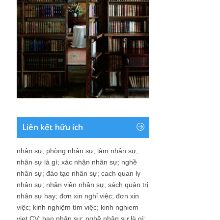
Liên kết hữu ích
nhân sự
;
phòng nhân sự
;
làm nhân sự
;
nhân sự là gì
;
xác nhận nhân sự
;
nghề
nhân sự
;
đào tạo nhân sự
;
cach quan ly
nhân sự
;
nhân viên nhân sự
;
sách quản trị
nhân sự hay
;
đơn xin nghỉ việc
;
đơn xin
việc
;
kinh nghiệm tìm việc
;
kinh nghiem
viet CV
;
ban nhân sự
;
nghề nhân sự là gì
;