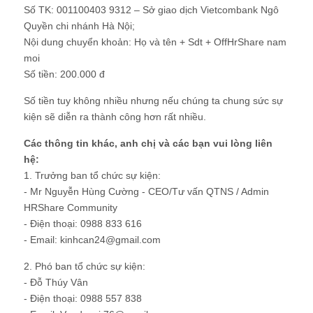
Số TK: 001100403 9312 – Sở giao dịch Vietcombank Ngô
Quyền chi nhánh Hà Nội;
Nội dung chuyển khoản: Họ và tên + Sdt + OffHrShare nam
moi
Số tiền: 200.000 đ
Số tiền tuy không nhiều nhưng nếu chúng ta chung sức sự
kiện sẽ diễn ra thành công hơn rất nhiều.
Các thông tin khác, anh chị và các bạn vui lòng liên
hệ:
1. Trưởng ban tổ chức sự kiện:
- Mr Nguyễn Hùng Cường - CEO/Tư vấn QTNS / Admin
HRShare Community
- Điện thoại: 0988 833 616
- Email: kinhcan24@gmail.com
2. Phó ban tổ chức sự kiện:
- Đỗ Thúy Vân
- Điện thoại: 0988 557 838