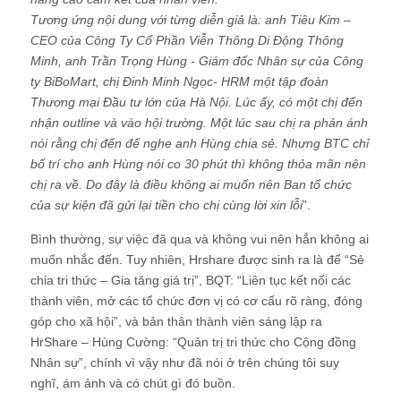
Tương ứng nội dung với từng diễn giả là: anh Tiêu Kim –
CEO của Công Ty Cổ Phần Viễn Thông Di Động Thông
Minh, anh Trần Trọng Hùng - Giám đốc Nhân sự của Công
ty BiBoMart, chị Đinh Minh Ngọc- HRM một tập đoàn
Thương mại Đầu tư lớn của Hà Nội. Lúc ấy, có một chị đến
nhận outline và vào hội trường. Một lúc sau chị ra phản ánh
nói rằng chị đến để nghe anh Hùng chia sẻ. Nhưng BTC chỉ
bố trí cho anh Hùng nói co 30 phút thì không thỏa mãn nên
chị ra về. Do đây là điều không ai muốn nên Ban tổ chức
của sự kiện đã gửi lại tiền cho chị cùng lời xin lỗi
”.
Bình thường, sự việc đã qua và không vui nên hẳn không ai
muốn nhắc đến. Tuy nhiên, Hrshare được sinh ra là để “Sẻ
chia tri thức – Gia tăng giá trị”, BQT: “Liên tục kết nối các
thành viên, mở các tổ chức đơn vị có cơ cấu rõ ràng, đóng
góp cho xã hội”, và bản thân thành viên sáng lập ra
HrShare – Hùng Cường: “Quản trị tri thức cho Cộng đồng
Nhân sự”, chính vì vậy như đã nói ở trên chúng tôi suy
nghĩ, ám ảnh và có chút gì đó buồn.