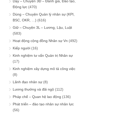
Dạy – Chuyện 3Đ – Đánh giá, Đào tạo,
Động lực
(470)
Dùng – Chuyện Quản lý nhân sự (KPI,
BSC, OKR, …)
(616)
Giữ – Chuyện 3L – Lương, Lậu, Luật
(583)
Hoạt động cộng đồng Nhân sự Vn
(492)
Kiếp người
(16)
Kinh nghiệm tư vấn Quản trị Nhân sự
(17)
Kinh nghiệm xây dựng mô tả công việc
(8)
Lãnh đạo nhân sự
(8)
Lương thưởng và đãi ngộ
(112)
Pháp chế – Quan hệ lao động
(136)
Phát triển – đào tạo nhân sự nhân lực
(56)