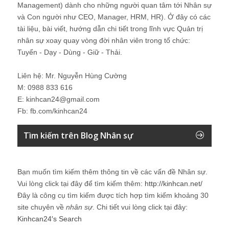
Management) dành cho những người quan tâm tới Nhân sự
và Con người như CEO, Manager, HRM, HR). Ở đây có các
tài liệu, bài viết, hướng dẫn chi tiết trong lĩnh vực Quản trị
nhân sự xoay quay vòng đời nhân viên trong tổ chức:
Tuyển - Dạy - Dùng - Giữ - Thải.
Liên hệ: Mr. Nguyễn Hùng Cường
M: 0988 833 616
E: kinhcan24@gmail.com
Fb: fb.com/kinhcan24
Tìm kiếm trên Blog Nhân sự
Bạn muốn tìm kiếm thêm thông tin về các vấn đề
Nhân sự
.
Vui lòng click tại đây để tìm kiếm thêm:
http://kinhcan.net/
Đây là công cụ tìm kiếm được tích hợp tìm kiếm khoảng 30
site chuyên về
nhân sự
. Chi tiết vui lòng click tại đây:
Kinhcan24′s Search