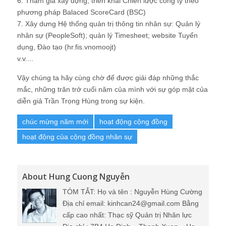
6. Tham gia xây dựng, triển khai Chiến lược công ty theo
phương pháp Balaced ScoreCard (BSC)
7. Xây dưng Hệ thống quản trị thông tin nhân sự: Quản lý
nhân sự (PeopleSoft); quản lý Timesheet; website Tuyển
dụng, Đào tạo (hr.fis.vnomoojt)
v.v....
Vậy chúng ta hãy cùng chờ để được giải đáp những thắc
mắc, những trăn trở cuối năm của mình với sự góp mặt của
diễn giả Trần Trọng Hùng trong sự kiện.
chúc mừng năm mới
hoạt động cộng đồng
hoạt động của cộng đồng nhân sự
About Hung Cuong Nguyễn
TÓM TẮT: Họ và tên : Nguyễn Hùng Cường
Địa chỉ email: kinhcan24@gmail.com Bằng
cấp cao nhất: Thạc sỹ Quản trị Nhân lực