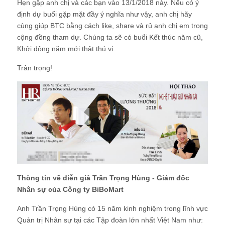
Hẹn gặp anh chị và các bạn vào 13/1/2018 này. Nếu có ý
định dự buổi gặp mặt đầy ý nghĩa như vậy, anh chị hãy
cùng giúp BTC bằng cách like, share và rủ anh chị em trong
cộng đồng tham dự. Chúng ta sẽ có buổi Kết thúc năm cũ,
Khởi động năm mới thật thú vị.
Trân trọng!
Thông tin về diễn giả Trần Trọng Hùng - Giám đốc
Nhân sự của Công ty BiBoMart
Anh Trần Trọng Hùng có 15 năm kinh nghiệm trong lĩnh vực
Quản trị Nhân sự tại các Tập đoàn lớn nhất Việt Nam như: