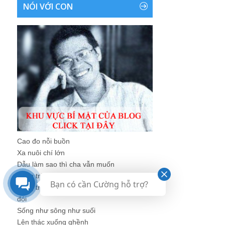
NÓI VỚI CON
Cao đo nỗi buồn
Xa nuôi chí lớn
Dẫu làm sao thì cha vẫn muốn
Sống trên đá không chê đá gập ghềnh
Bạn có cần Cường hỗ trợ?
Sống trong thung không chê thung nghèo
đói
Sống như sông như suối
Lên thác xuống ghềnh