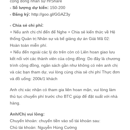
cộng đồng nhân sự HrShare
- Số lượng dự kiến:
150-200
- Đăng ký:
http://goo.gl/GGAZ3y
- Chia sẻ chi phí:
+ Nếu anh chị chỉ đến để Nghe + Chia sẻ kiến thức về Hệ
thống Quản trị Nhân sự và bế giảng dự án Giải Mã 02:
Hoàn toàn miễn phí.
+ Nếu đến ngoài các lý do trên còn có Liên hoan giao lưu
kết nối với các thành viên của cộng đồng: Do đây là chương
trình cộng đồng, ngân sách gần như không có nên anh chị
và các bạn tham dự, vui lòng cùng chia sẻ chi phí Thực đơn
và đồ uống: 200k/1 khách
Anh chị xác nhận có tham gia liên hoan mặn, vui lòng làm
thủ tục chuyển phí trước cho BTC giúp để đặt suất với nhà
hàng.
Anh/Chị vui lòng:
Chuyển khoản: chuyển tiền vào số tài khoản sau:
Chủ tài khoản: Nguyễn Hùng Cường