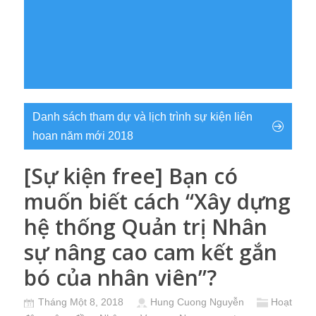
Danh sách tham dự và lịch trình sự kiện liên
hoan năm mới 2018
[Sự kiện free] Bạn có
muốn biết cách “Xây dựng
hệ thống Quản trị Nhân
sự nâng cao cam kết gắn
bó của nhân viên”?
Tháng Một 8, 2018
Hung Cuong Nguyễn
Hoạt