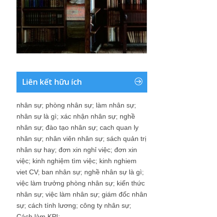
Liên kết hữu ích
nhân sự
;
phòng nhân sự
;
làm nhân sự
;
nhân sự là gì
;
xác nhận nhân sự
;
nghề
nhân sự
;
đào tạo nhân sự
;
cach quan ly
nhân sự
;
nhân viên nhân sự
;
sách quản trị
nhân sự hay
;
đơn xin nghỉ việc
;
đơn xin
việc
;
kinh nghiệm tìm việc
;
kinh nghiem
viet CV
;
ban nhân sự
;
nghề nhân sự là gì
;
việc làm trưởng phòng nhân sự
;
kiến thức
nhân sự
;
việc làm nhân sự
;
giám đốc nhân
sự
;
cách tính lương
;
công ty nhân sự
;
Cách làm KPI
;