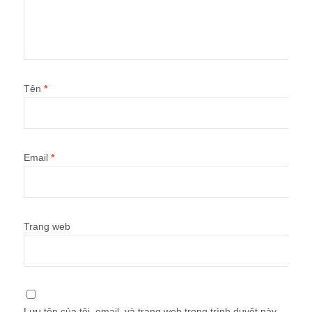
Tên
*
Email
*
Trang web
Lưu tên của tôi, email, và trang web trong trình duyệt này