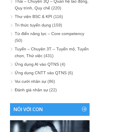
Thải – Chuyện 3Q – Quan hệ lao động,
Quy trình, Quy chế
(220)
Thư viện BSC & KPI
(116)
Tri thức tuyển dụng
(159)
Từ điển năng lực – Core competency
(50)
Tuyển – Chuyện 3T – Tuyển mộ, Tuyển
chọn, Thử việc
(431)
Ứng dụng AI vào QTNS
(4)
Ứng dụng CNTT vào QTNS
(6)
Vui cười nhân sự
(86)
Đánh giá nhân sự
(22)
NÓI VỚI CON