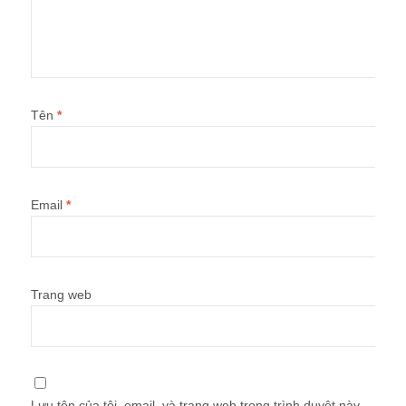
Tên
*
Email
*
Trang web
Lưu tên của tôi, email, và trang web trong trình duyệt này