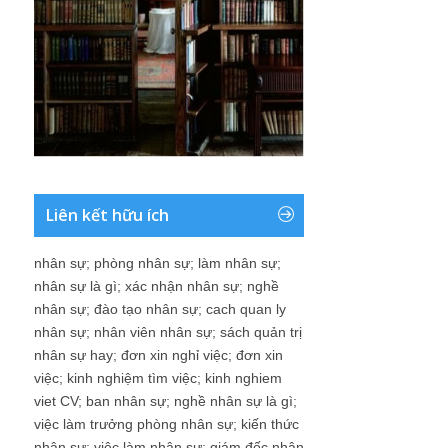
Liên kết hữu ích
nhân sự
;
phòng nhân sự
;
làm nhân sự
;
nhân sự là gì
;
xác nhận nhân sự
;
nghề
nhân sự
;
đào tạo nhân sự
;
cach quan ly
nhân sự
;
nhân viên nhân sự
;
sách quản trị
nhân sự hay
;
đơn xin nghỉ việc
;
đơn xin
việc
;
kinh nghiệm tìm việc
;
kinh nghiem
viet CV
;
ban nhân sự
;
nghề nhân sự là gì
;
việc làm trưởng phòng nhân sự
;
kiến thức
nhân sự
;
việc làm nhân sự
;
giám đốc nhân