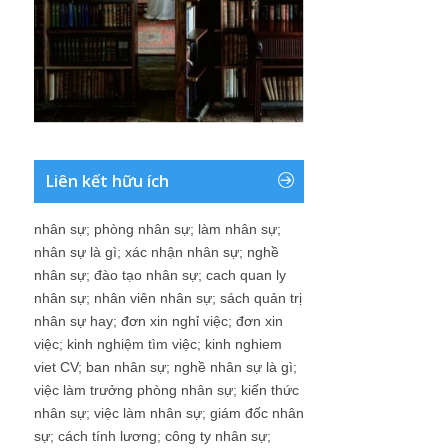
Liên kết hữu ích
nhân sự
;
phòng nhân sự
;
làm nhân sự
;
nhân sự là gì
;
xác nhận nhân sự
;
nghề
nhân sự
;
đào tạo nhân sự
;
cach quan ly
nhân sự
;
nhân viên nhân sự
;
sách quản trị
nhân sự hay
;
đơn xin nghỉ việc
;
đơn xin
việc
;
kinh nghiệm tìm việc
;
kinh nghiem
viet CV
;
ban nhân sự
;
nghề nhân sự là gì
;
việc làm trưởng phòng nhân sự
;
kiến thức
nhân sự
;
việc làm nhân sự
;
giám đốc nhân
sự
;
cách tính lương
;
công ty nhân sự
;