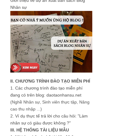
Giới thiệu về dự án xuất bản sách Blog
Nhân sự
II. CHƯƠNG TRÌNH ĐÀO TẠO MIỄN PHÍ
1.
Các chương trình đào tạo miễn phí
đang có trên blog: daotaonhansu.net
(Nghề Nhân sự, Sinh viên thực tập, Nâng
cao thu nhập ...)
2.
Ví dụ thực tế trả lời cho câu hỏi: "Làm
nhân sự có giàu được không ?"
III. HỆ THỐNG TÀI LIỆU MẪU