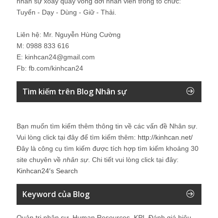
nhân sự xoay quay vòng đời nhân viên trong tổ chức:
Tuyển - Dạy - Dùng - Giữ - Thải.
Liên hệ: Mr. Nguyễn Hùng Cường
M: 0988 833 616
E: kinhcan24@gmail.com
Fb: fb.com/kinhcan24
Tìm kiếm trên Blog Nhân sự
Bạn muốn tìm kiếm thêm thông tin về các vấn đề
Nhân sự
.
Vui lòng click tại đây để tìm kiếm thêm:
http://kinhcan.net/
Đây là công cụ tìm kiếm được tích hợp tìm kiếm khoảng 30
site chuyên về
nhân sự
. Chi tiết vui lòng click tại đây:
Kinhcan24′s Search
Keyword của Blog
Quản trị nhân sự, Human Resources, KPI, Đánh giá hiệu