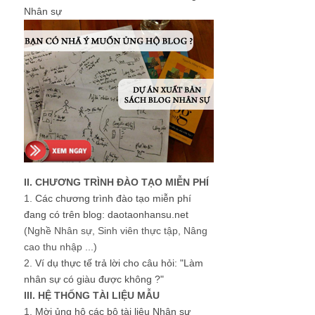
Nhân sự
II. CHƯƠNG TRÌNH ĐÀO TẠO MIỄN PHÍ
1.
Các chương trình đào tạo miễn phí
đang có trên blog: daotaonhansu.net
(Nghề Nhân sự, Sinh viên thực tập, Nâng
cao thu nhập ...)
2.
Ví dụ thực tế trả lời cho câu hỏi: "Làm
nhân sự có giàu được không ?"
III. HỆ THỐNG TÀI LIỆU MẪU
1.
Mời ủng hộ các bộ tài liệu Nhân sự