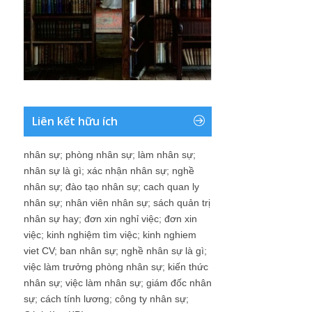
Liên kết hữu ích
nhân sự
;
phòng nhân sự
;
làm nhân sự
;
nhân sự là gì
;
xác nhận nhân sự
;
nghề
nhân sự
;
đào tạo nhân sự
;
cach quan ly
nhân sự
;
nhân viên nhân sự
;
sách quản trị
nhân sự hay
;
đơn xin nghỉ việc
;
đơn xin
việc
;
kinh nghiệm tìm việc
;
kinh nghiem
viet CV
;
ban nhân sự
;
nghề nhân sự là gì
;
việc làm trưởng phòng nhân sự
;
kiến thức
nhân sự
;
việc làm nhân sự
;
giám đốc nhân
sự
;
cách tính lương
;
công ty nhân sự
;