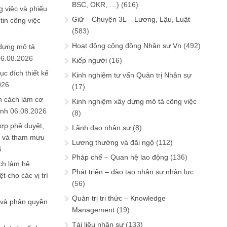
BSC, OKR, …)
(616)
 việc và phiếu
Giữ – Chuyện 3L – Lương, Lậu, Luật
tin công việc
(583)
Hoạt động cộng đồng Nhân sự Vn
(492)
 dựng mô tả
06.08.2026
Kiếp người
(16)
ục đích thiết kế
Kinh nghiệm tư vấn Quản trị Nhân sự
026
(17)
n cách làm cơ
Kinh nghiệm xây dựng mô tả công việc
anh
06.08.2026
(8)
ợp phê duyệt,
Lãnh đạo nhân sự
(8)
in và tham mưu
Lương thưởng và đãi ngộ
(112)
6
Pháp chế – Quan hệ lao động
(136)
ch làm hệ
Phát triển – đào tạo nhân sự nhân lực
t cho các vị trí
(56)
6
Quản trị tri thức – Knowledge
 và phân quyền
Management
(19)
Tài liệu nhân sự
(133)