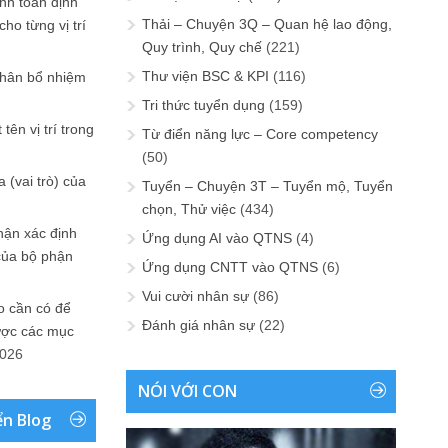
ính toán định
Thải – Chuyện 3Q – Quan hệ lao động,
ho từng vị trí
Quy trình, Quy chế
(221)
Thư viện BSC & KPI
(116)
phân bổ nhiệm
Tri thức tuyển dụng
(159)
tên vị trí trong
Từ điển năng lực – Core competency
(50)
 (vai trò) của
Tuyển – Chuyện 3T – Tuyển mộ, Tuyển
chọn, Thử việc
(434)
hận xác định
Ứng dụng AI vào QTNS
(4)
của bộ phận
Ứng dụng CNTT vào QTNS
(6)
Vui cười nhân sự
(86)
 cần có để
Đánh giá nhân sự
(22)
ược các mục
2026
NÓI VỚI CON
ển Blog