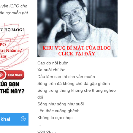
uyền iCPO cho
Nhân sự miễn phí
Cao đo nỗi buồn
Xa nuôi chí lớn
Dẫu làm sao thì cha vẫn muốn
Sống trên đá không chê đá gập ghềnh
Sống trong thung không chê thung nghèo
đói
Sống như sông như suối
Lên thác xuống ghềnh
Không lo cực nhọc
 khai
...
Con ơi, ...