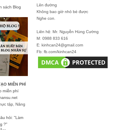
Lên đường
ản sách Blog
Không bao giờ nhỏ bé được
Nghe con.
Liên hệ: Mr. Nguyễn Hùng Cường
M: 0988 833 616
E: kinhcan24@gmail.com
Fb: fb.com/kinhcan24
TẠO MIỄN PHÍ
o miễn phí
hansu.net
hực tập, Nâng
 câu hỏi: "Làm
g ?"