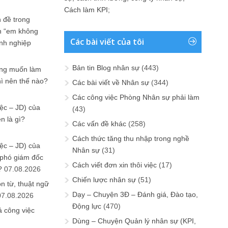
Cách làm KPI
;
 đề trong
n “em không
Các bài viết của tôi
anh nghiệp
Bản tin Blog nhân sự
(443)
ưng muốn làm
hì nên thế nào?
Các bài viết về Nhân sự
(344)
Các công việc Phòng Nhân sự phải làm
ệc – JD) của
(43)
n là gì?
Các vấn đề khác
(258)
Cách thức tăng thu nhập trong nghề
ệc – JD) của
Nhân sự
(31)
 phó giám đốc
Cách viết đơn xin thôi việc
(17)
?
07.08.2026
Chiến lược nhân sự
(51)
n từ, thuật ngữ
Dạy – Chuyện 3Đ – Đánh giá, Đào tạo,
07.08.2026
Động lực
(470)
ả công việc
Dùng – Chuyện Quản lý nhân sự (KPI,