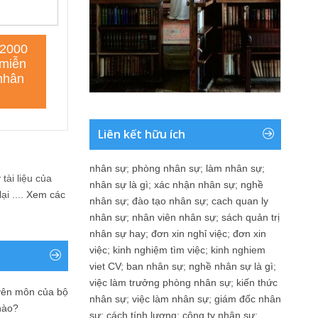
Liên kết hữu ích
nhân sự
;
phòng nhân sự
;
làm nhân sự
;
tài liệu của
nhân sự là gì
;
xác nhận nhân sự
;
nghề
i ....
Xem các
nhân sự
;
đào tạo nhân sự
;
cach quan ly
nhân sự
;
nhân viên nhân sự
;
sách quản trị
nhân sự hay
;
đơn xin nghỉ việc
;
đơn xin
việc
;
kinh nghiệm tìm việc
;
kinh nghiem
viet CV
;
ban nhân sự
;
nghề nhân sự là gì
;
việc làm trưởng phòng nhân sự
;
kiến thức
yên môn của bộ
nhân sự
;
việc làm nhân sự
;
giám đốc nhân
nào?
sự
;
cách tính lương
;
công ty nhân sự
;