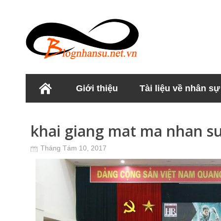
Giới thiệu
Tài liệu về nhân sự
Học viện Nhân sư
khai giang mat ma nhan su
Tháng Tám 10, 2017