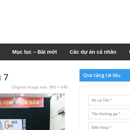
Mục lục – Bài mới
Các dự án cá nhân
 7
Quà tặng tài liệu
Original Image size:
960 × 640