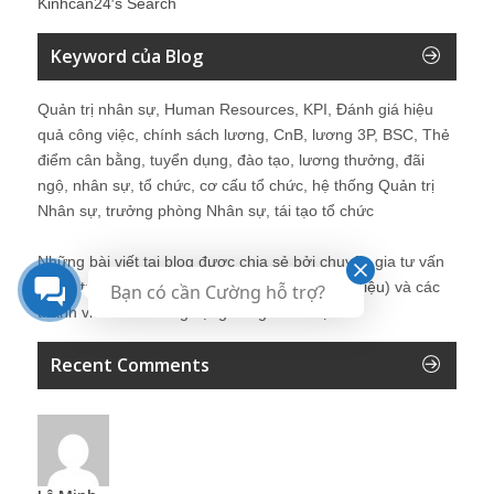
Kinhcan24′s Search
Keyword của Blog
Quản trị nhân sự, Human Resources, KPI, Đánh giá hiệu
quả công việc, chính sách lương, CnB, lương 3P, BSC, Thẻ
điểm cân bằng, tuyển dụng, đào tạo, lương thưởng, đãi
ngộ, nhân sự, tổ chức, cơ cấu tổ chức, hệ thống Quản trị
Nhân sự, trưởng phòng Nhân sự, tái tạo tổ chức
Những bài viết tại blog được chia sẻ bởi chuyên gia tư vấn
Quản trị Nhân sự Nguyễn Hùng Cường (
giới thiệu
) và các
Bạn có cần Cường hỗ trợ?
thành viên khác trong cộng đồng Nhân sự.
Recent Comments