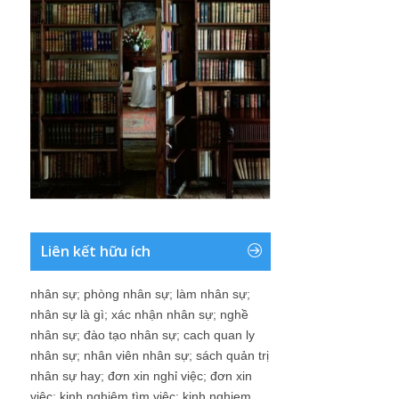
Liên kết hữu ích
nhân sự
;
phòng nhân sự
;
làm nhân sự
;
nhân sự là gì
;
xác nhận nhân sự
;
nghề
nhân sự
;
đào tạo nhân sự
;
cach quan ly
nhân sự
;
nhân viên nhân sự
;
sách quản trị
nhân sự hay
;
đơn xin nghỉ việc
;
đơn xin
việc
;
kinh nghiệm tìm việc
;
kinh nghiem