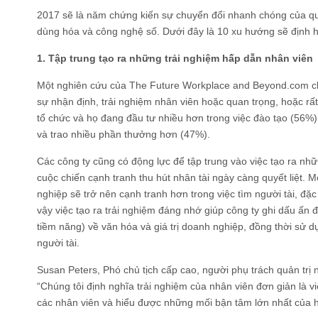
2017 sẽ là năm chứng kiến sự chuyển đổi nhanh chóng của quản
dùng hóa và công nghệ số. Dưới đây là 10 xu hướng sẽ định h
1. Tập trung tạo ra những trải nghiệm hấp dẫn nhân viên
Một nghiên cứu của The Future Workplace and Beyond.com chỉ
sự nhận định, trải nghiệm nhân viên hoặc quan trọng, hoặc rấ
tổ chức và họ đang đầu tư nhiều hơn trong việc đào tạo (56%),
và trao nhiều phần thưởng hơn (47%).
Các công ty cũng có động lực để tập trung vào việc tạo ra nh
cuộc chiến cạnh tranh thu hút nhân tài ngày càng quyết liệt.
nghiệp sẽ trở nên cạnh tranh hơn trong việc tìm người tài, đặc
vậy việc tạo ra trải nghiệm đáng nhớ giúp công ty ghi dấu ấn đ
tiềm năng) về văn hóa và giá trị doanh nghiệp, đồng thời sử 
người tài.
Susan Peters, Phó chủ tịch cấp cao, người phụ trách quản trị n
“Chúng tôi định nghĩa trải nghiệm của nhân viên đơn giản là vi
các nhân viên và hiểu được những mối bận tâm lớn nhất của 