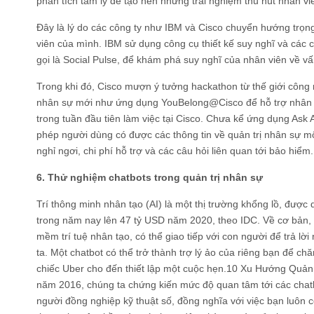
phân tích tâm lý để tạo nên những trải nghiệm thu hút nhân vi
Đây là lý do các công ty như IBM và Cisco chuyển hướng trọ
viên của mình. IBM sử dụng công cụ thiết kế suy nghĩ và các c
gọi là Social Pulse, để khám phá suy nghĩ của nhân viên về vấn
Trong khi đó, Cisco mượn ý tưởng hackathon từ thế giới công 
nhân sự mới như ứng dụng YouBelong@Cisco để hỗ trợ nhân v
trong tuần đầu tiên làm việc tại Cisco. Chưa kể ứng dụng Ask
phép người dùng có được các thông tin về quản trị nhân sự 
nghỉ ngơi, chi phí hỗ trợ và các câu hỏi liên quan tới bảo hiểm.
6. Thử nghiệm chatbots trong quản trị nhân sự
Trí thông minh nhân tạo (AI) là một thị trường khổng lồ, đượ
trong năm nay lên 47 tỷ USD năm 2020, theo IDC. Về cơ bản, 
mềm trí tuệ nhân tạo, có thể giao tiếp với con người để trả lờ
ta. Một chatbot có thể trở thành trợ lý ảo của riêng bạn để chă
chiếc Uber cho đến thiết lập một cuộc hẹn.10 Xu Hướng Quả
năm 2016, chúng ta chứng kiến mức độ quan tâm tới các chatb
người đồng nghiệp kỹ thuật số, đồng nghĩa với việc bạn luôn 