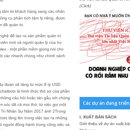
ên.
(Click)
ng tâm từ khách hàng sang các nhân
ông cụ phân tích tâm lý riêng, được
 đề quản trị.
nghệ để tạo ra sản phẩm quản trị
iên mới và người quản lý của họ
 Alex - một phần mềm giọng nói cho
một các nhanh chóng như chính sách
c dự đoán sẽ tăng từ mức 8 tỷ USD
chatbots là hình thức thô sơ của phần
i những câu hỏi hoặc tán gẫu với chúng
Các dự án đang triển
m sóc tất cả mọi thứ, từ việc gọi một
n Trị Nhân Sự Năm 2017 ảnh 2Trong
I. XUẤT BẢN SÁCH
ots tăng lên trong việc tạo ra những
Giới thiệu về dự án xuất b
có người đồng hành trong công việc và