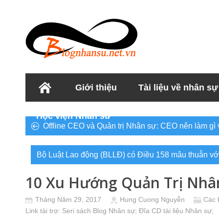
Giới thiệu
Tài liệu về nhân sự
Học viện Nhân sư
Offline CEO và Quản trị Nhân sự: CEO nên làm gì 
Bộ Luật Lao động (BLLĐ) có Điều 158 mâu thuẫn với 
10 Xu Hướng Quản Trị Nhâ
Tháng Năm 29, 2017
Hung Cuong Nguyễn
Các 
Link tài trợ:
Seri sách Blog Nhân sự
; Đĩa CD
tài liệu Nhân sự
;