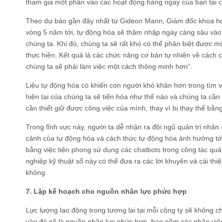
tham gia một phần vào các hoạt động hàng ngày của bạn tại c
Theo dự báo gần đây nhất từ Gideon Mann, Giám đốc khoa học
vòng 5 năm tới, tự động hóa sẽ thâm nhập ngày càng sâu vào
chúng ta. Khi đó, chúng ta sẽ rất khó có thể phân biệt được 
thực hiện. Kết quả là các chức năng cơ bản tự nhiên về cách c
chúng ta sẽ phải làm việc một cách thông minh hơn”.
Liệu tự động hóa có khiến con người khó khăn hơn trong tìm vi
hiện tại của chúng ta sẽ tiến hóa như thế nào và chúng ta cần
cần thiết giữ được công việc của mình, thay vì bị thay thế bằ
Trong lĩnh vực này, người ta dễ nhận ra đội ngũ quản trị nhân
cảnh của tự động hóa và cách thức tự động hóa ảnh hưởng tới 
bằng việc tiên phong sử dụng các chatbots trong công tác qu
nghiệp kỹ thuật số này có thể đưa ra các lời khuyên và cải thi
không.
7. Lập kế hoạch cho nguồn nhân lực phức hợp
Lực lượng lao động trong tương lai tại mỗi công ty sẽ không ch
vào đó sẽ là nguồn nhân lực phức hợp, bao gồm các nhân viên 