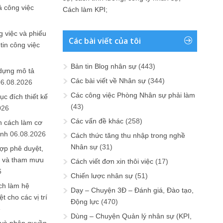
ả công việc
Cách làm KPI
;
 việc và phiếu
Các bài viết của tôi
tin công việc
Bản tin Blog nhân sự
(443)
 dựng mô tả
Các bài viết về Nhân sự
(344)
06.08.2026
Các công việc Phòng Nhân sự phải làm
ục đích thiết kế
(43)
026
Các vấn đề khác
(258)
n cách làm cơ
anh
06.08.2026
Cách thức tăng thu nhập trong nghề
Nhân sự
(31)
ợp phê duyệt,
in và tham mưu
Cách viết đơn xin thôi việc
(17)
6
Chiến lược nhân sự
(51)
ch làm hệ
Dạy – Chuyện 3Đ – Đánh giá, Đào tạo,
t cho các vị trí
Động lực
(470)
6
Dùng – Chuyện Quản lý nhân sự (KPI,