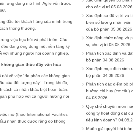
Xác định quyền bộ phận
tiên ứng dụng mô hình Agile vốn trước
cho các vị trí
05.08.2026
sự.
Xác định sơ đồ vị trí và t
àng đầu tới khách hàng của mình trong
biên số lượng nhân viên c
 cách thông thường.
của bộ phận
05.08.2026
Xác định chức năng và 
ong việc học hỏi và phát triển. Các
vụ cho vị trí
05.08.2026
ic đều đang ứng dụng một nền tảng kỹ
ối với những người hỏi doanh nghiệp.
Phân tích xác định và đặt 
bộ phận
04.08.2026
n không gian thúc đẩy văn hóa
Xác định mục đích sinh ra
bộ phận
04.08.2026
ã nói về việc “đa phần các không gian
u của đối tượng này”. Trong khi đó,
Phân tích đặc điểm bộ p
h cách cá nhân khác biệt hoàn toàn.
hướng chỉ huy (cơ cấu) 
 gian phù hợp với cả người hướng nội
04.08.2026
Quy chế chuyên môn nào
công ty hoạt động đạt đ
c mở (theo International Facilities
tiêu kinh doanh?
04.08.
t đầu nhận thức được rằng đó không
Muốn giải quyết bài toán