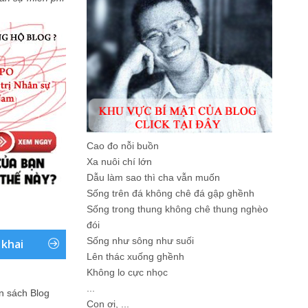
Cao đo nỗi buồn
Xa nuôi chí lớn
Dẫu làm sao thì cha vẫn muốn
Sống trên đá không chê đá gập ghềnh
Sống trong thung không chê thung nghèo
đói
Sống như sông như suối
 khai
Lên thác xuống ghềnh
Không lo cực nhọc
...
ản sách Blog
Con ơi, ...