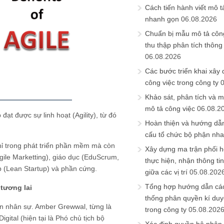
Cách tiến hành viết mô t
nhanh gọn
06.08.2026
Chuẩn bị mẫu mô tả công
thu thập phân tích thông 
06.08.2026
Các bước triển khai xây
công việc trong công ty
Khảo sát, phân tích và m
mô tả công việc
06.08.2
ạt được sự linh hoạt (Agility), từ đó
Hoàn thiện và hướng dẫ
cấu tổ chức bộ phận nh
hỉ trong phát triển phần mềm mà còn
Xây dựng ma trận phối h
Agile Marketting), giáo dục (EduScrum,
thực hiện, nhận thông t
p (Lean Startup) và phần cứng.
giữa các vị trí
05.08.202
Tổng hợp hướng dẫn cá
tương lai
thống phân quyền kí duyệ
iển nhân sự. Amber Grewwal, từng là
trong công ty
05.08.202
ital (hiện tại là Phó chủ tịch bộ