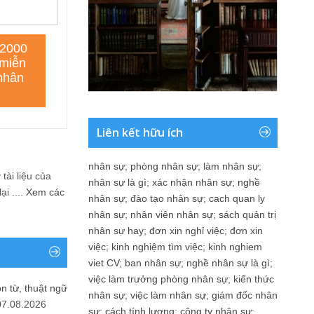
Liên kết hữu ích
nhân sự
;
phòng nhân sự
;
làm nhân sự
;
tài liệu của
nhân sự là gì
;
xác nhận nhân sự
;
nghề
i ....
Xem các
nhân sự
;
đào tạo nhân sự
;
cach quan ly
nhân sự
;
nhân viên nhân sự
;
sách quản trị
nhân sự hay
;
đơn xin nghỉ việc
;
đơn xin
việc
;
kinh nghiệm tìm việc
;
kinh nghiem
viet CV
;
ban nhân sự
;
nghề nhân sự là gì
;
việc làm trưởng phòng nhân sự
;
kiến thức
n từ, thuật ngữ
nhân sự
;
việc làm nhân sự
;
giám đốc nhân
07.08.2026
sự
;
cách tính lương
;
công ty nhân sự
;