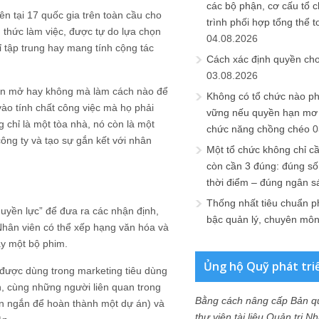
các bộ phận, cơ cấu tổ 
n tại 17 quốc gia trên toàn cầu cho
trình phối hợp tổng thể t
 thức làm việc, được tự do lựa chọn
04.08.2026
ỉ tập trung hay mang tính cộng tác
Cách xác định quyền ch
03.08.2026
gian mở hay không mà làm cách nào để
Không có tổ chức nào ph
vào tính chất công việc mà họ phải
vững nếu quyền hạn mơ h
g chỉ là một tòa nhà, nó còn là một
chức năng chồng chéo
0
ông ty và tạo sự gắn kết với nhân
Một tổ chức không chỉ c
còn cần 3 đúng: đúng số
thời điểm – đúng ngân s
Thống nhất tiêu chuẩn p
quyền lực” để đưa ra các nhận định,
bậc quản lý, chuyên mô
Nhân viên có thể xếp hạng văn hóa và
ay một bộ phim.
Ủng hộ Quỹ phát tri
 được dùng trong marketing tiêu dùng
ên, cùng những người liên quan trong
Bằng cách nâng cấp Bản q
an ngắn để hoàn thành một dự án) và
thư viện tài liệu Quản trị 