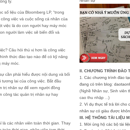
Nhân sự
ông ty.
 số liệu của Bloomberg LP, “trong
 công việc và cuộc sống cá nhân của
một việc là do con người hay máy móc
on người làm việc sẽ biến đổi và
ệc? Câu hỏi thú vị hơn là công việc
 hình thức đào tạo nào để có kỹ năng
ng máy móc.
II. CHƯƠNG TRÌNH ĐÀO 
 sự cần phải hiểu được nội dung và bối
1.
Các chương trình đào tạ
tương lai của công việc. Bắt đầu
đang có trên blog: daotaon
ản trị nhân sự để xem người đồng
(Nghề Nhân sự, Sinh viên t
ện công tác quản trị nhân sự hay
cao thu nhập ...)
2.
Ví dụ thực tế trả lời cho
nhân sự có giàu được khôn
III. HỆ THỐNG TÀI LIỆU 
ỉ là các nhân viên toàn thời gian. Thay
1.
Mời ủng hộ các bộ tài li
toàn thời gian, nhân viên tạm thời,