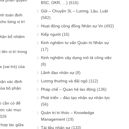
 và phân quyền
BSC, OKR, …)
(616)
Giữ – Chuyện 3L – Lương, Lậu, Luật
ính toán định
(582)
ho từng vị trí
Hoạt động cộng đồng Nhân sự Vn
(492)
Kiếp người
(16)
phân bổ nhiệm
Kinh nghiệm tư vấn Quản trị Nhân sự
(17)
tên vị trí trong
Kinh nghiệm xây dựng mô tả công việc
(8)
 (vai trò) của
Lãnh đạo nhân sự
(8)
Lương thưởng và đãi ngộ
(112)
hận xác định
của bộ phận
Pháp chế – Quan hệ lao động
(136)
Phát triển – đào tạo nhân sự nhân lực
 cần có để
(56)
ược các mục
Quản trị tri thức – Knowledge
2026
Management
(19)
 hợp tác giữa
Tài liệu nhân sự
(133)