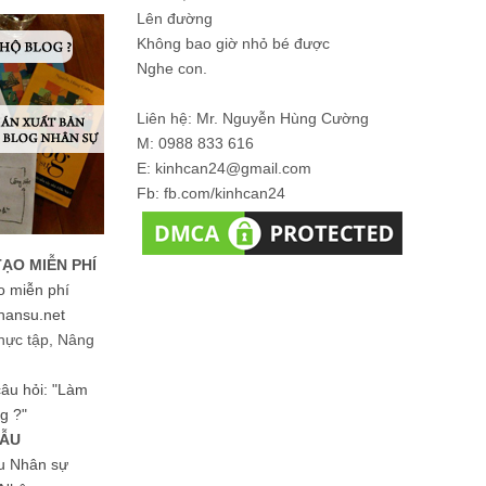
Lên đường
Không bao giờ nhỏ bé được
Nghe con.
Liên hệ: Mr. Nguyễn Hùng Cường
M: 0988 833 616
E: kinhcan24@gmail.com
Fb: fb.com/kinhcan24
TẠO MIỄN PHÍ
o miễn phí
hansu.net
hực tập, Nâng
 câu hỏi: "Làm
g ?"
MẪU
ệu Nhân sự