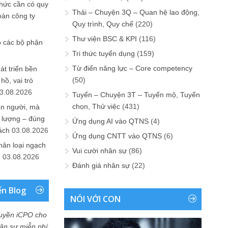
chức cần có quy
Thải – Chuyện 3Q – Quan hệ lao động,
oàn công ty
Quy trình, Quy chế
(220)
Thư viện BSC & KPI
(116)
o các bộ phận
Tri thức tuyển dụng
(159)
Từ điển năng lực – Core competency
át triển bền
(50)
ồ, vai trò
3.08.2026
Tuyển – Chuyện 3T – Tuyển mộ, Tuyển
chọn, Thử việc
(431)
ần người, mà
 lượng – đúng
Ứng dụng AI vào QTNS
(4)
ách
03.08.2026
Ứng dụng CNTT vào QTNS
(6)
hân loại ngạch
Vui cười nhân sự
(86)
n
03.08.2026
Đánh giá nhân sự
(22)
ển Blog
NÓI VỚI CON
uyền iCPO cho
Nhân sự miễn phí