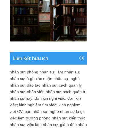
Liên kết hữu ích
nhân sự
;
phòng nhân sự
;
làm nhân sự
;
nhân sự là gì
;
xác nhận nhân sự
;
nghề
nhân sự
;
đào tạo nhân sự
;
cach quan ly
nhân sự
;
nhân viên nhân sự
;
sách quản trị
nhân sự hay
;
đơn xin nghỉ việc
;
đơn xin
việc
;
kinh nghiệm tìm việc
;
kinh nghiem
viet CV
;
ban nhân sự
;
nghề nhân sự là gì
;
việc làm trưởng phòng nhân sự
;
kiến thức
nhân sự
;
việc làm nhân sự
;
giám đốc nhân