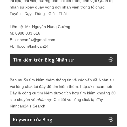
tài liệu, bài viết, hướng dẫn chi tiết trong lĩnh vực Quản trị
nhân sự xoay quay vòng đời nhân viên trong tổ chức:
Tuyển - Dạy - Dùng - Giữ - Thải.
Liên hệ: Mr. Nguyễn Hùng Cường
M: 0988 833 616
E: kinhcan24@gmail.com
Fb: fb.com/kinhcan24
Tìm kiếm trên Blog Nhân sự
Bạn muốn tìm kiếm thêm thông tin về các vấn đề
Nhân sự
.
Vui lòng click tại đây để tìm kiếm thêm:
http://kinhcan.net/
Đây là công cụ tìm kiếm được tích hợp tìm kiếm khoảng 30
site chuyên về
nhân sự
. Chi tiết vui lòng click tại đây:
Kinhcan24′s Search
Keyword của Blog