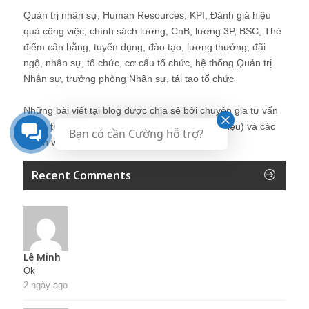
Quản trị nhân sự, Human Resources, KPI, Đánh giá hiệu
quả công việc, chính sách lương, CnB, lương 3P, BSC, Thẻ
điểm cân bằng, tuyển dụng, đào tạo, lương thưởng, đãi
ngộ, nhân sự, tổ chức, cơ cấu tổ chức, hệ thống Quản trị
Nhân sự, trưởng phòng Nhân sự, tái tạo tổ chức
Những bài viết tại blog được chia sẻ bởi chuyên gia tư vấn
Quản trị Nhân sự Nguyễn Hùng Cường (
giới thiệu
) và các
Bạn có cần Cường hỗ trợ?
thành viên khác trong cộng đồng Nhân sự.
Recent Comments
Lê Minh
Ok
2 ngày ago