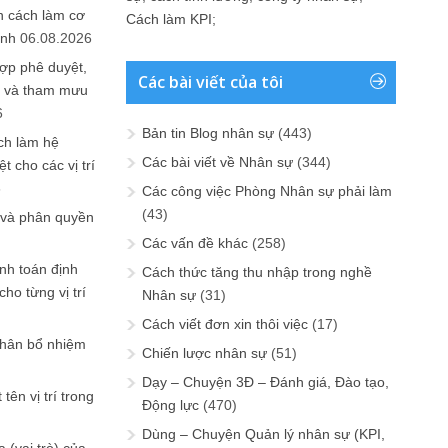
n cách làm cơ
Cách làm KPI
;
anh
06.08.2026
ợp phê duyệt,
Các bài viết của tôi
in và tham mưu
6
Bản tin Blog nhân sự
(443)
ch làm hệ
Các bài viết về Nhân sự
(344)
t cho các vị trí
6
Các công việc Phòng Nhân sự phải làm
(43)
 và phân quyền
Các vấn đề khác
(258)
ính toán định
Cách thức tăng thu nhập trong nghề
ho từng vị trí
Nhân sự
(31)
Cách viết đơn xin thôi việc
(17)
phân bổ nhiệm
Chiến lược nhân sự
(51)
Dạy – Chuyện 3Đ – Đánh giá, Đào tạo,
tên vị trí trong
Động lực
(470)
Dùng – Chuyện Quản lý nhân sự (KPI,