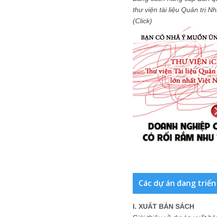
thư viện tài liệu Quản trị 
(Click)
Các dự án đang triển
I. XUẤT BẢN SÁCH