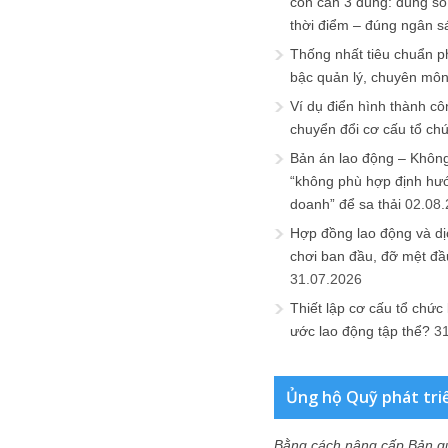
còn cần 3 đúng: đúng số
thời điểm – đúng ngân s
Thống nhất tiêu chuẩn p
bậc quản lý, chuyên mô
Ví dụ điển hình thành cô
chuyển đổi cơ cấu tổ ch
Bản án lao động – Không 
“không phù hợp định hư
doanh” để sa thải
02.08
Hợp đồng lao động và dịc
chơi ban đầu, đỡ mệt đầ
31.07.2026
Thiết lập cơ cấu tổ chức 
ước lao động tập thể?
3
Ủng hộ Quỹ phát tri
Bằng cách nâng cấp Bản q