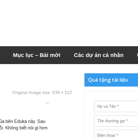
Mục lục – Bài mới
Các dự án cá nhân
Quà tặng tài liệu
Original Image size:
539 × 522