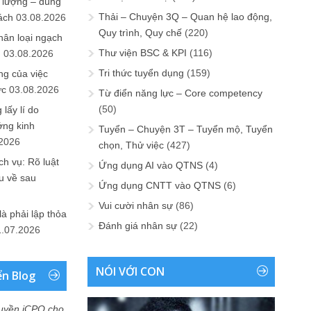
 lượng – đúng
Thải – Chuyện 3Q – Quan hệ lao động,
ách
03.08.2026
Quy trình, Quy chế
(220)
hân loại ngạch
Thư viện BSC & KPI
(116)
n
03.08.2026
Tri thức tuyển dụng
(159)
ng của việc
ức
03.08.2026
Từ điển năng lực – Core competency
(50)
lấy lí do
ớng kinh
Tuyển – Chuyện 3T – Tuyển mộ, Tuyển
.2026
chọn, Thử việc
(427)
h vụ: Rõ luật
Ứng dụng AI vào QTNS
(4)
u về sau
Ứng dụng CNTT vào QTNS
(6)
Vui cười nhân sự
(86)
là phải lập thỏa
Đánh giá nhân sự
(22)
1.07.2026
NÓI VỚI CON
ển Blog
uyền iCPO cho