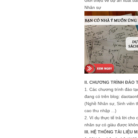
Giới thiệu về dự án xuất b
Nhân sự
II. CHƯƠNG TRÌNH ĐÀO 
1.
Các chương trình đào tạ
đang có trên blog: daotaon
(Nghề Nhân sự, Sinh viên t
cao thu nhập ...)
2.
Ví dụ thực tế trả lời cho
nhân sự có giàu được khôn
III. HỆ THỐNG TÀI LIỆU 