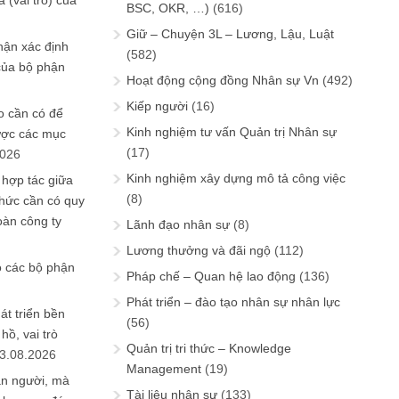
 (vai trò) của
BSC, OKR, …)
(616)
Giữ – Chuyện 3L – Lương, Lậu, Luật
hận xác định
(582)
của bộ phận
Hoạt động cộng đồng Nhân sự Vn
(492)
Kiếp người
(16)
 cần có để
Kinh nghiệm tư vấn Quản trị Nhân sự
ược các mục
(17)
2026
Kinh nghiệm xây dựng mô tả công việc
 hợp tác giữa
(8)
chức cần có quy
oàn công ty
Lãnh đạo nhân sự
(8)
Lương thưởng và đãi ngộ
(112)
o các bộ phận
Pháp chế – Quan hệ lao động
(136)
Phát triển – đào tạo nhân sự nhân lực
át triển bền
(56)
ồ, vai trò
Quản trị tri thức – Knowledge
3.08.2026
Management
(19)
ần người, mà
Tài liệu nhân sự
(133)