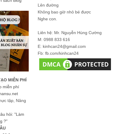
ản sách Blog
Lên đường
Không bao giờ nhỏ bé được
Nghe con.
Liên hệ: Mr. Nguyễn Hùng Cường
M: 0988 833 616
E: kinhcan24@gmail.com
Fb: fb.com/kinhcan24
TẠO MIỄN PHÍ
o miễn phí
hansu.net
hực tập, Nâng
 câu hỏi: "Làm
g ?"
MẪU