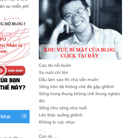
Nhân sự miễn phí
Cao đo nỗi buồn
Xa nuôi chí lớn
Dẫu làm sao thì cha vẫn muốn
Sống trên đá không chê đá gập ghềnh
Sống trong thung không chê thung nghèo
đói
Sống như sông như suối
Lên thác xuống ghềnh
 khai
Không lo cực nhọc
...
Con ơi, ...