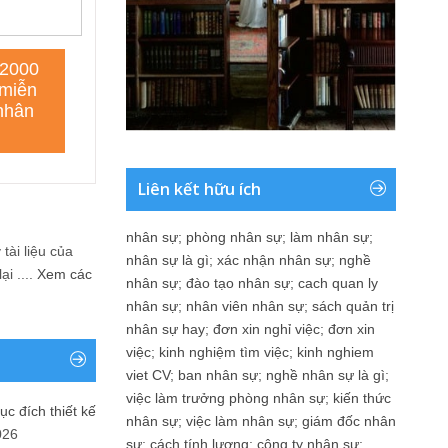
Liên kết hữu ích
nhân sự
;
phòng nhân sự
;
làm nhân sự
;
tài liệu của
nhân sự là gì
;
xác nhận nhân sự
;
nghề
i ....
Xem các
nhân sự
;
đào tạo nhân sự
;
cach quan ly
nhân sự
;
nhân viên nhân sự
;
sách quản trị
nhân sự hay
;
đơn xin nghỉ việc
;
đơn xin
việc
;
kinh nghiệm tìm việc
;
kinh nghiem
viet CV
;
ban nhân sự
;
nghề nhân sự là gì
;
việc làm trưởng phòng nhân sự
;
kiến thức
ục đích thiết kế
nhân sự
;
việc làm nhân sự
;
giám đốc nhân
026
sự
;
cách tính lương
;
công ty nhân sự
;