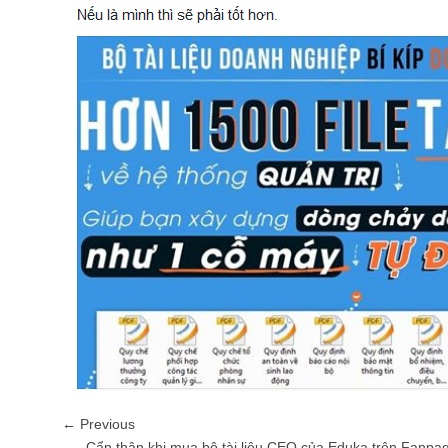
← Previous
Cẩn thận khi mua bộ tài liệu CEO của Eduka trên Fanpag