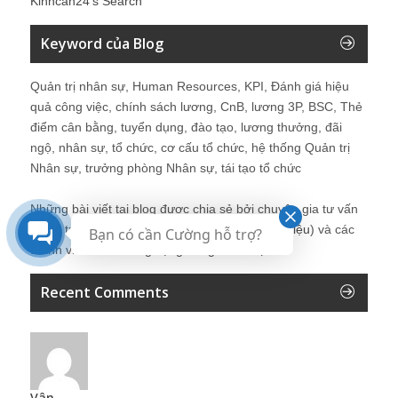
Kinhcan24′s Search
Keyword của Blog
Quản trị nhân sự, Human Resources, KPI, Đánh giá hiệu
quả công việc, chính sách lương, CnB, lương 3P, BSC, Thẻ
điểm cân bằng, tuyển dụng, đào tạo, lương thưởng, đãi
ngộ, nhân sự, tổ chức, cơ cấu tổ chức, hệ thống Quản trị
Nhân sự, trưởng phòng Nhân sự, tái tạo tổ chức
Những bài viết tại blog được chia sẻ bởi chuyên gia tư vấn
Quản trị Nhân sự Nguyễn Hùng Cường (
giới thiệu
) và các
Bạn có cần Cường hỗ trợ?
thành viên khác trong cộng đồng Nhân sự.
Recent Comments
Vân