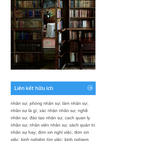
Liên kết hữu ích
nhân sự
;
phòng nhân sự
;
làm nhân sự
;
nhân sự là gì
;
xác nhận nhân sự
;
nghề
nhân sự
;
đào tạo nhân sự
;
cach quan ly
nhân sự
;
nhân viên nhân sự
;
sách quản trị
nhân sự hay
;
đơn xin nghỉ việc
;
đơn xin
việc
;
kinh nghiệm tìm việc
;
kinh nghiem