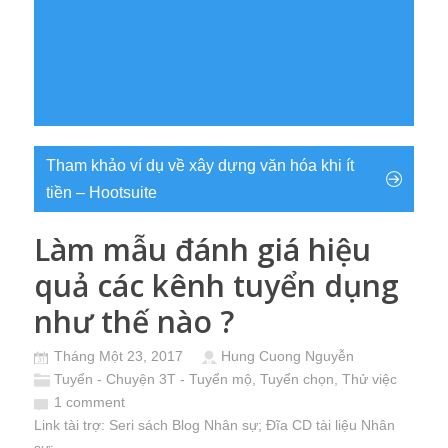
Tham khảo ví dụ về xây dựng văn hóa khi ít
tiền – Hootsuite
Làm mẫu đánh giá hiệu
quả các kênh tuyển dụng
như thế nào ?
Tháng Một 23, 2017
Hung Cuong Nguyễn
Tuyển - Chuyện 3T - Tuyển mộ, Tuyển chọn, Thử việc
1 comment
Link tài trợ:
Seri sách Blog Nhân sự
; Đĩa CD
tài liệu Nhân