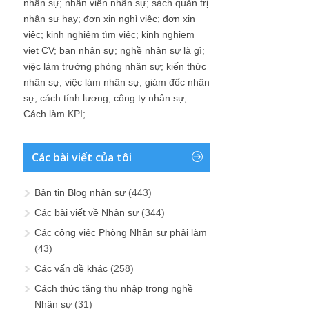
nhân sự
;
nhân viên nhân sự
;
sách quản trị
nhân sự hay
;
đơn xin nghỉ việc
;
đơn xin
việc
;
kinh nghiệm tìm việc
;
kinh nghiem
viet CV
;
ban nhân sự
;
nghề nhân sự là gì
;
việc làm trưởng phòng nhân sự
;
kiến thức
nhân sự
;
việc làm nhân sự
;
giám đốc nhân
sự
;
cách tính lương
;
công ty nhân sự
;
Cách làm KPI
;
Các bài viết của tôi
Bản tin Blog nhân sự
(443)
Các bài viết về Nhân sự
(344)
Các công việc Phòng Nhân sự phải làm
(43)
Các vấn đề khác
(258)
Cách thức tăng thu nhập trong nghề
Nhân sự
(31)