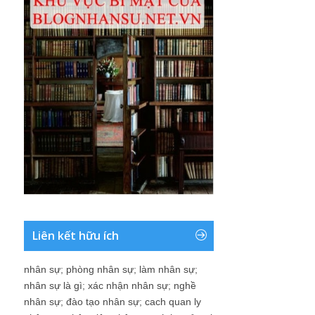
Liên kết hữu ích
nhân sự
;
phòng nhân sự
;
làm nhân sự
;
nhân sự là gì
;
xác nhận nhân sự
;
nghề
nhân sự
;
đào tạo nhân sự
;
cach quan ly