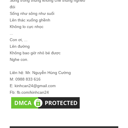
Sống trong thung không chê thung nghèo
đói
Sống như sông như suối
Lên thác xuống ghềnh
Không lo cực nhọc
...
Con ơi, ...
Lên đường
Không bao giờ nhỏ bé được
Nghe con.
Liên hệ: Mr. Nguyễn Hùng Cường
M: 0988 833 616
E: kinhcan24@gmail.com
Fb: fb.com/kinhcan24