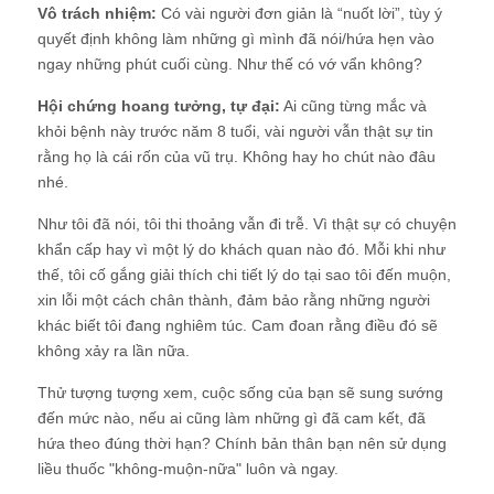
Vô trách nhiệm:
Có vài người đơn giản là “nuốt lời”, tùy ý
quyết định không làm những gì mình đã nói/hứa hẹn vào
ngay những phút cuối cùng. Như thế có vớ vẩn không?
Hội chứng hoang tưởng, tự đại:
Ai cũng từng mắc và
khỏi bệnh này trước năm 8 tuổi, vài người vẫn thật sự tin
rằng họ là cái rốn của vũ trụ. Không hay ho chút nào đâu
nhé.
Như tôi đã nói, tôi thi thoảng vẫn đi trễ. Vì thật sự có chuyện
khẩn cấp hay vì một lý do khách quan nào đó. Mỗi khi như
thế, tôi cố gắng giải thích chi tiết lý do tại sao tôi đến muộn,
xin lỗi một cách chân thành, đảm bảo rằng những người
khác biết tôi đang nghiêm túc. Cam đoan rằng điều đó sẽ
không xảy ra lần nữa.
Thử tượng tượng xem, cuộc sống của bạn sẽ sung sướng
đến mức nào, nếu ai cũng làm những gì đã cam kết, đã
hứa theo đúng thời hạn? Chính bản thân bạn nên sử dụng
liều thuốc "không-muộn-nữa" luôn và ngay.