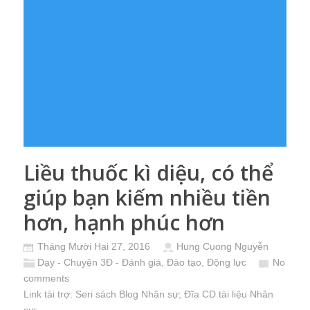
Liều thuốc kì diệu, có thể
giúp bạn kiếm nhiều tiền
hơn, hạnh phúc hơn
Tháng Mười Hai 27, 2016
Hung Cuong Nguyễn
Dạy - Chuyện 3Đ - Đánh giá, Đào tạo, Động lực
No
comments
Link tài trợ:
Seri sách Blog Nhân sự
; Đĩa CD
tài liệu Nhân