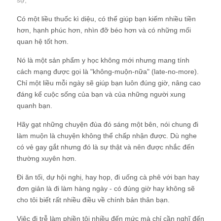
sự
;
Có một liều thuốc kì diệu, có thể giúp bạn kiếm nhiều tiền
hơn, hạnh phúc hơn, nhìn đỡ béo hơn và có những mối
quan hệ tốt hơn.
Nó là một sản phẩm y học không mới nhưng mang tính
cách mạng được gọi là "không-muộn-nữa" (late-no-more).
Chỉ một liều mỗi ngày sẽ giúp bạn luôn đúng giờ, nâng cao
đáng kể cuộc sống của bạn và của những người xung
quanh bạn.
Hãy gạt những chuyện đùa đó sáng một bên, nói chung đi
làm muộn là chuyện không thể chấp nhận được. Dù nghe
có vẻ gay gắt nhưng đó là sự thật và nên được nhắc đến
thường xuyên hơn.
Đi ăn tối, dự hội nghị, hay họp, đi uống cà phê với bạn hay
đơn giản là đi làm hàng ngày - có đúng giờ hay không sẽ
cho tôi biết rất nhiều điều về chính bản thân bạn.
Việc đi trễ làm phiền tôi nhiều đến mức mà chỉ cần nghĩ đến