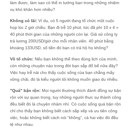
làm được, làm sao có thể in tưởng bạn trong những nhiệm
vụ khó khăn hơn nhiều?
Không có lãi:
Ví dụ, có 5 người đang tổ chức một cuộc
họp lúc 2 giờ chiều. Bạn đi trễ 10 phút, tức đã phí 10 x 4 =
40 phút thời gian của những người còn lại. Giả sử công ty
trả lương 200USD/giờ cho mỗi nhân viên. 40 phút bằng
khoảng 133USD, số tiền đó bạn có trả hộ họ không?
Vô tổ chức:
Nếu bạn không thể theo đúng lịch của mình,
còn những chuyện nào trong đời bạn sắp đổ bể nữa đây?
Việc hay trễ nải cho thấy cuộc sống của bạn chẳng mấy
vững chãi, đó là kiểu người tôi không muốn giao du nhiều.
"Quá" bận rộn:
Mọi người thường thích đánh đồng sự bận
rộn với sự quan trọng, tuy những người thực sự thành công
đều biết đó là chuyện nhảm nhí. Có cuộc sống quá bận rộn
chỉ cho thấy bạn không biết cách sắp xếp và ưu tiên công
việc, hoặc không biết cách nói “không”, cả hai việc đó đều
tệ như nhau.