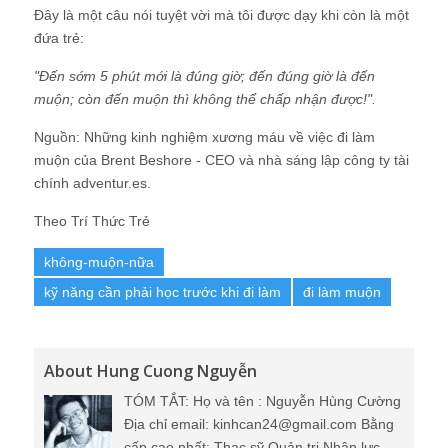
Đây là một câu nói tuyệt vời mà tôi được dạy khi còn là một
đứa trẻ:
"Đến sớm 5 phút mới là đúng giờ; đến đúng giờ là đến
muộn; còn đến muộn thì không thể chấp nhận được!".
Nguồn: Những kinh nghiệm xương máu về việc đi làm
muộn của Brent Beshore - CEO và nhà sáng lập công ty tài
chính adventur.es.
Theo Trí Thức Trẻ
không-muộn-nữa
kỹ năng cần phải học trước khi đi làm
đi làm muộn
About Hung Cuong Nguyễn
TÓM TẮT: Họ và tên : Nguyễn Hùng Cường
Địa chỉ email: kinhcan24@gmail.com Bằng
cấp cao nhất: Thạc sỹ Quản trị Nhân lực