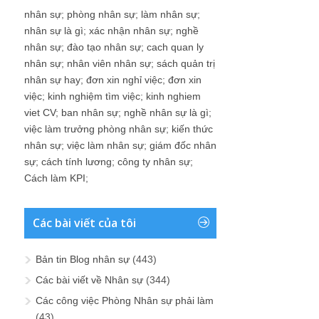
nhân sự
;
phòng nhân sự
;
làm nhân sự
;
nhân sự là gì
;
xác nhận nhân sự
;
nghề
nhân sự
;
đào tạo nhân sự
;
cach quan ly
nhân sự
;
nhân viên nhân sự
;
sách quản trị
nhân sự hay
;
đơn xin nghỉ việc
;
đơn xin
việc
;
kinh nghiệm tìm việc
;
kinh nghiem
viet CV
;
ban nhân sự
;
nghề nhân sự là gì
;
việc làm trưởng phòng nhân sự
;
kiến thức
nhân sự
;
việc làm nhân sự
;
giám đốc nhân
sự
;
cách tính lương
;
công ty nhân sự
;
Cách làm KPI
;
Các bài viết của tôi
Bản tin Blog nhân sự
(443)
Các bài viết về Nhân sự
(344)
Các công việc Phòng Nhân sự phải làm
(43)