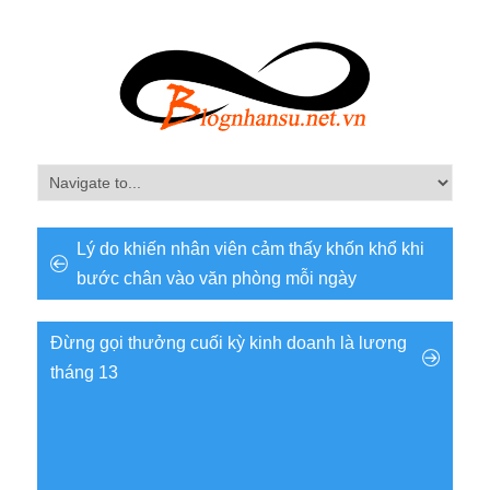
Lý do khiến nhân viên cảm thấy khốn khổ khi
bước chân vào văn phòng mỗi ngày
Đừng gọi thưởng cuối kỳ kinh doanh là lương
tháng 13