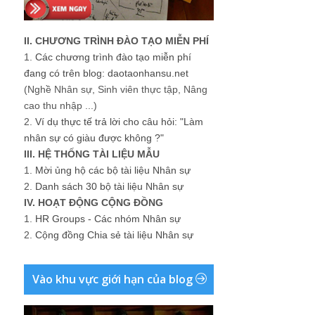
II. CHƯƠNG TRÌNH ĐÀO TẠO MIỄN PHÍ
1.
Các chương trình đào tạo miễn phí
đang có trên blog: daotaonhansu.net
(Nghề Nhân sự, Sinh viên thực tập, Nâng
cao thu nhập ...)
2.
Ví dụ thực tế trả lời cho câu hỏi: "Làm
nhân sự có giàu được không ?"
III. HỆ THỐNG TÀI LIỆU MẪU
1.
Mời ủng hộ các bộ tài liệu Nhân sự
2.
Danh sách 30 bộ tài liệu Nhân sự
IV. HOẠT ĐỘNG CỘNG ĐỒNG
1.
HR Groups - Các nhóm Nhân sự
2.
Cộng đồng Chia sẻ tài liệu Nhân sự
Vào khu vực giới hạn của blog