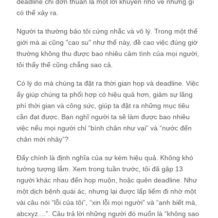
deadline chỉ đơn thuần là một lời khuyên nhỏ về những gì
có thể xảy ra.
Người ta thường bảo tôi cứng nhắc và vô lý. Trong một thế
giới mà ai cũng "cao su" như thế này, đề cao việc đúng giờ
thường không thu được bao nhiêu cảm tình của mọi người,
tôi thấy thế cũng chẳng sao cả.
Có lý do mà chúng ta đặt ra thời gian họp và deadline. Việc
ấy giúp chúng ta phối hợp có hiệu quả hơn, giảm sự lãng
phí thời gian và công sức, giúp ta đặt ra những mục tiêu
cần đạt được. Bạn nghĩ người ta sẽ làm được bao nhiêu
việc nếu mọi người chỉ “bình chân như vại” và “nước đến
chân mới nhảy”?
Đấy chính là định nghĩa của sự kém hiệu quả. Không khó
tưởng tượng lắm. Xem trong tuần trước, tôi đã gặp 13
người khác nhau đến họp muộn, hoặc quên deadline. Như
một dịch bệnh quái ác, nhưng lại được lấp liếm đi nhờ một
vài câu nói “lỗi của tôi”, “xin lỗi mọi người” và “anh biết mà,
abcxyz....”. Câu trả lời những người đó muốn là “không sao