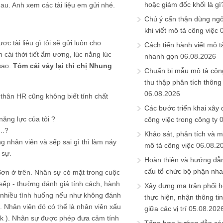
hoặc giám đốc khối là gì
au. Anh xem các tài liệu em gửi nhé.
Chú ý cẩn thận dùng ngô
khi viết mô tả công việc
ợc tài liệu gì tôi sẽ gửi luôn cho
Cách tiến hành viết mô t
cái thời tiết ẩm ương, lúc nắng lúc
nhanh gọn
06.08.2026
 sao.
Tóm cái váy lại thì chị Nhung
Chuẩn bị mẫu mô tả công
thu thập phân tích thông 
06.08.2026
thân HR cũng không biết tính chất
Các bước triển khai xây
năng lực của tôi ?
công việc trong công ty
..?
Khảo sát, phân tích và m
 nhân viên và sếp sai gì thì làm náy
mô tả công việc
06.08.2
 sự.
Hoàn thiện và hướng dẫ
cấu tổ chức bộ phận nh
 Sơn ở trên. Nhân sự có mặt trong cuộc
ếp - thường đánh giá tính cách, hành
Xây dựng ma trận phối h
t nhiều tình huống nếu như không đánh
thực hiện, nhận thông t
á. Nhân viên đó có thể là nhân viên xấu
giữa các vị trí
05.08.202
Vk
). Nhân sự được phép đưa cảm tính