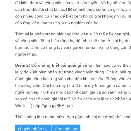
đủ kiến thức về công việc của vị trí cần tuyển. Và họ sẽ làm tốt
cần trao đổi đôi chút là các HR sẽ biết thực sự họ có giỏi ha
còn nhiều công cụ khác để biết xem họ có giỏi không? Ví dụ 
của ứng viên, thành tích, kinh nghiệm của họ ...
Tóm lại là nhân sự họ biết các ứng viên ạ. Vì thế nếu bạn giỏi
về công việc để họ hiểu rằng họ dốt như thế nào. À, khi họ dea
bạn tức là họ có trong tay vài người như bạn và họ đang cân
người khác.
Điểm 2: Cô chẳng biết cái quái gì về tôi
, làm sao cô có thể 
là lý do xuất hiện nhân sự trong việc tuyển dụng. Chả ai biết g
đánh giá năng lực ứng viên cho đến khi họ hiểu. Phỏng vấn và
hiểu ứng viên. Cái hiểu này như đã nói ở ý 5 bao gồm cả tính c
nghề nghiệp. Từ hiểu mới cáo thể đánh giá và so sánh năng l
sao cô có thể đánh giá tôi ư ? Nhiều cách làm lắm: từ Nhân
Work ... (
http://goo.gl/SKAIgu
)
Thôi không lảm nhảm nữa. Hẹn gặp anh chị em ở một bài khá
chuyện nhân sự
làm nhân sự