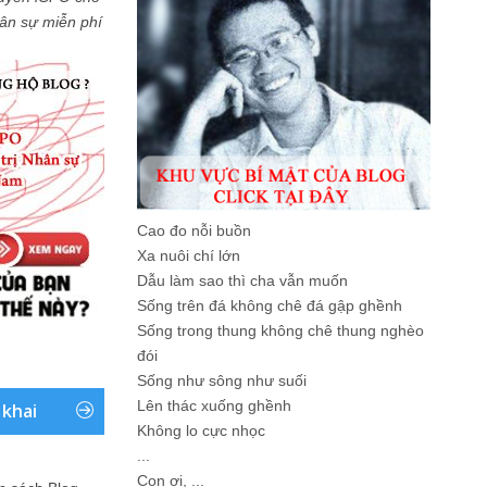
Nhân sự miễn phí
Cao đo nỗi buồn
Xa nuôi chí lớn
Dẫu làm sao thì cha vẫn muốn
Sống trên đá không chê đá gập ghềnh
Sống trong thung không chê thung nghèo
đói
Sống như sông như suối
Lên thác xuống ghềnh
 khai
Không lo cực nhọc
...
Con ơi, ...