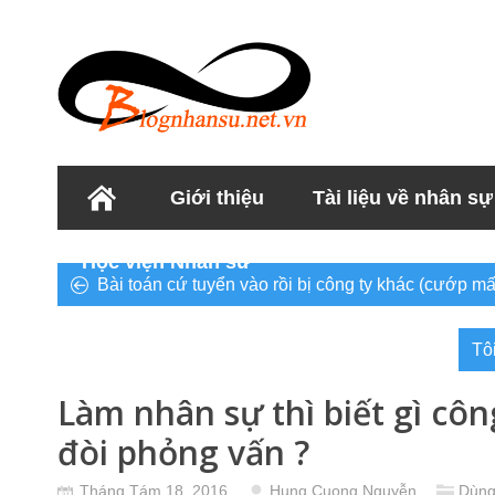
Giới thiệu
Tài liệu về nhân sự
Học viện Nhân sư
Bài toán cứ tuyển vào rồi bị công ty khác (cướp mất)
Tô
Làm nhân sự thì biết gì côn
đòi phỏng vấn ?
Tháng Tám 18, 2016
Hung Cuong Nguyễn
Dùng