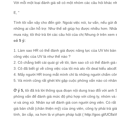
Với mỗi một loại đánh giá sẽ có một nhóm các câu hỏi khác nh
E, "
Tính tôi vẫn vậy cho đến giờ. Ngoài việc nói, tư vấn, nếu gửi đư
những ai cần hỗ trợ. Như thế sẽ giúp họ được nhiều hơn. Nhân 
mưa này, tôi thử trả lời các câu hỏi của chị Nhung ở trên xem
có 5 ý:
1. Làm sao HR có thể đánh giá được năng lực của UV khi bản 
công việc của UV là như thế nào ?
2. Cô chẳng biết cái quái gì về tôi, làm sao cô có thể đánh giá 
3. Cô đã biết gì về công việc của tôi mà alo rồi deal kiểu abcdf.
4. Mấy người HR trong mắt mình chỉ là những người chấm công
5. Và mình cũng rất ghét khi gặp cuộc phỏng vấn nào có nhân
Ở ý 5,
tôi đã trả lời thông qua đoạn nội dung trao đổi với anh
phỏng vấn để đánh giá mức độ phù hợp với công ty, nhóm và s
vi và ứng xử. Nhân sự sẽ đánh giá con người ứng viên. Có rấ
giá bản chất (chân thiện mỹ) của ứng viên, công ty phải trả gi
tính, ăn cắp, xa hơn là vi phạm pháp luật (
http://goo.gl/UC8a