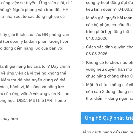
công ty hoạt động đạt đ
 công việc sơ tuyển. Ứng viên giỏi, chỉ
tiêu kinh doanh?
04.08.
y không? Ngoài phỏng vấn trao đổi, HR
như nhận xét từ các đồng nghiệp cũ
Muốn giải quyết bài toán
các bộ phận, cơ cấu tổ 
trình phối hợp tổng thể t
, hãy giải thích cho các HR phỏng vấn
04.08.2026
l (tôi đoán ý là đàm phán lương) với
Cách xác định quyền ch
 đo đong đếm năng lực của bạn với
03.08.2026
Không có tổ chức nào ph
đánh giá năng lực của tôi ? Đây chính
vững nếu quyền hạn mơ h
ì về ứng viên cả vì thế họ không thể
chức năng chồng chéo
0
 kiểm tra để nhà tuyển dụng có thể
Một tổ chức không chỉ c
ách, hành vi, lối sống và năng lực
còn cần 3 đúng: đúng số
ực của ứng viên A với ứng viên B. Làm
thời điểm – đúng ngân s
 tướng học, DISC, MBTI, STAR, Home
Ủng hộ Quỹ phát tri
c hay hơn.
Bằng cách nâng cấp Bản q