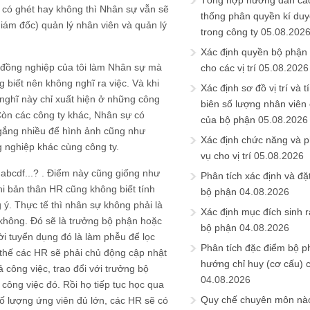
Tổng hợp hướng dẫn cá
ạn có ghét hay không thì Nhân sự vẫn sẽ
thống phân quyền kí duyệ
giám đốc) quản lý nhân viên và quản lý
trong công ty
05.08.202
Xác định quyền bộ phận
đồng nghiệp của tôi làm Nhân sự mà
cho các vị trí
05.08.2026
 biết nên không nghĩ ra việc. Và khi
Xác định sơ đồ vị trí và t
 nghĩ này chỉ xuất hiện ở những công
biên số lượng nhân viên c
Còn các công ty khác, Nhân sự có
của bộ phận
05.08.2026
 gắng nhiều để hình ảnh cũng như
Xác định chức năng và 
g nghiệp khác cùng công ty.
vụ cho vị trí
05.08.2026
u abcdf...? . Điểm này cũng giống như
Phân tích xác định và đặt 
i bản thân HR cũng không biết tính
bộ phận
04.08.2026
 ý. Thực tế thì nhân sự không phải là
Xác định mục đích sinh ra
 không. Đó sẽ là trưởng bộ phận hoặc
bộ phận
04.08.2026
i tuyển dụng đó là làm phễu để lọc
Phân tích đặc điểm bộ p
 thế các HR sẽ phải chủ động cập nhật
hướng chỉ huy (cơ cấu) 
ả công việc, trao đổi với trưởng bộ
04.08.2026
 công việc đó. Rồi họ tiếp tục học qua
Quy chế chuyên môn nào
ố lượng ứng viên đủ lớn, các HR sẽ có