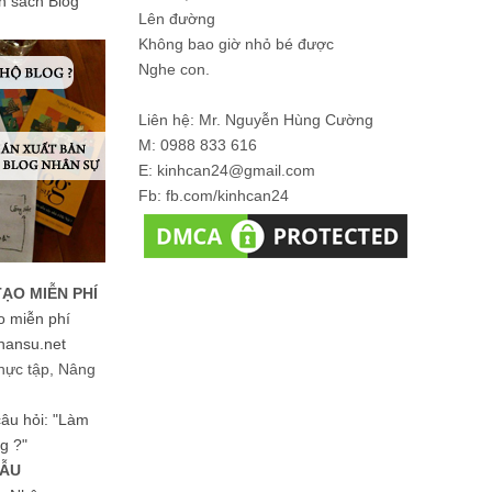
ản sách Blog
Lên đường
Không bao giờ nhỏ bé được
Nghe con.
Liên hệ: Mr. Nguyễn Hùng Cường
M: 0988 833 616
E: kinhcan24@gmail.com
Fb: fb.com/kinhcan24
TẠO MIỄN PHÍ
o miễn phí
hansu.net
hực tập, Nâng
 câu hỏi: "Làm
g ?"
MẪU