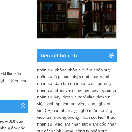
Liên kết hữu ích
nhân sự
;
phòng nhân sự
;
làm nhân sự
;
tài liệu của
nhân sự là gì
;
xác nhận nhân sự
;
nghề
i ....
Xem các
nhân sự
;
đào tạo nhân sự
;
cach quan ly
nhân sự
;
nhân viên nhân sự
;
sách quản trị
nhân sự hay
;
đơn xin nghỉ việc
;
đơn xin
việc
;
kinh nghiệm tìm việc
;
kinh nghiem
viet CV
;
ban nhân sự
;
nghề nhân sự là gì
;
việc làm trưởng phòng nhân sự
;
kiến thức
ệc – JD) của
nhân sự
;
việc làm nhân sự
;
giám đốc nhân
 phó giám đốc
sự
;
cách tính lương
;
công ty nhân sự
;