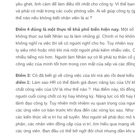
yêu ghét, linh cảm để làm điều tốt nhất cho công ty. Vì thế b
và phải có mặt trong các cuộc phỏng vấn. Ai sẽ giúp công ty (
thế nào nếu không biết nhân viên là ai ?
Điểm 4 đúng là một thực tế khá phổ biến hiện nay.
Một số 
không thực sự biết Nhân sự là làm những gì. Chính vì họ không
không nghĩ ra việc thì sẽ có người nghĩ cho họ. Tuy nhiên suy
ty siêu nhỏ hoặc nhỏ khi mà một người phải kiêm nhiều việc. 
nhiều tiếng nói hơn. Người làm Nhân sự có lẽ phải tự thân cố
công việc của mình tốt hơn trong con mắt của sếp và các đồn
Điểm 3:
Cô đã biết gì về công việc của tôi mà alo rồi deal kiể
điểm 1:
Làm sao HR có thể đánh giá được năng lực của UV kh
chất công việc của UV là như thế nào ?. Hai điểm này, tôi đồng
người cuối cùng chốt có ký hay không ký. Năng lực có tốt hay
lãnh đạo công ty. Tuy nhiên một nhiệm vụ quan trọng của ngườ
các ứng viên cơ bản trước khi đưa đến các vòng lọc sau. Như
các kiến thức về vị trí họ sẽ tuyển. Mọi người sẽ phải đọc mô t
phận, các nhân viên đồng cấp của vị trí, tìm hiểu qua mạng về
các ứng viên. Ban đầu có thể bỡ ngỡ đôi chút nhưng dần khi s