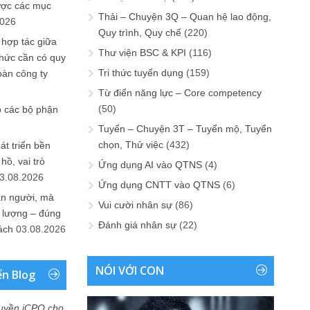
ược các mục
Thải – Chuyện 3Q – Quan hệ lao động,
2026
Quy trình, Quy chế
(220)
 hợp tác giữa
Thư viện BSC & KPI
(116)
chức cần có quy
Tri thức tuyển dụng
(159)
oàn công ty
Từ điển năng lực – Core competency
(50)
o các bộ phận
Tuyển – Chuyện 3T – Tuyển mộ, Tuyển
chọn, Thử việc
(432)
át triển bền
ồ, vai trò
Ứng dụng AI vào QTNS
(4)
3.08.2026
Ứng dụng CNTT vào QTNS
(6)
ần người, mà
Vui cười nhân sự
(86)
 lượng – đúng
Đánh giá nhân sự
(22)
ách
03.08.2026
NÓI VỚI CON
ển Blog
uyền iCPO cho