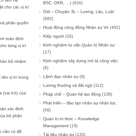
ch làm hệ
BSC, OKR, …)
(616)
t cho các vị trí
Giữ – Chuyện 3L – Lương, Lậu, Luật
6
(582)
 và phân quyền
Hoạt động cộng đồng Nhân sự Vn
(492)
Kiếp người
(16)
ính toán định
Kinh nghiệm tư vấn Quản trị Nhân sự
ho từng vị trí
(17)
Kinh nghiệm xây dựng mô tả công việc
phân bổ nhiệm
(8)
Lãnh đạo nhân sự
(8)
tên vị trí trong
Lương thưởng và đãi ngộ
(112)
 (vai trò) của
Pháp chế – Quan hệ lao động
(136)
Phát triển – đào tạo nhân sự nhân lực
hận xác định
(56)
của bộ phận
Quản trị tri thức – Knowledge
Management
(19)
 cần có để
Tài liệu nhân sự
(133)