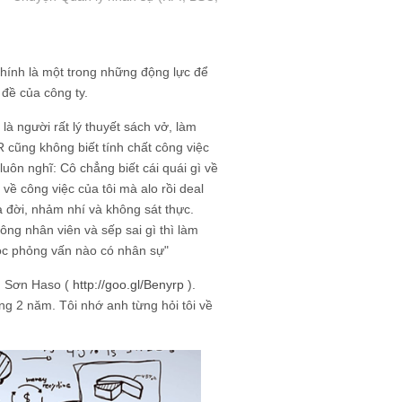
chính là một trong những động lực để
 đề của công ty.
à người rất lý thuyết sách vở, làm
 cũng không biết tính chất công việc
luôn nghĩ: Cô chẳng biết cái quái gì về
 về công việc của tôi mà alo rồi deal
ra đời, nhảm nhí và không sát thực.
g nhân viên và sếp sai gì thì làm
ộc phỏng vấn nào có nhân sự"
nh Sơn Haso (
http://goo.gl/Benyrp
).
ng 2 năm. Tôi nhớ anh từng hỏi tôi về