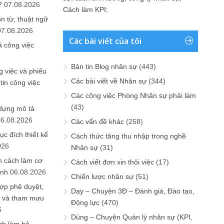
?
07.08.2026
Cách làm KPI
;
n từ, thuật ngữ
07.08.2026
Các bài viết của tôi
ả công việc
Bản tin Blog nhân sự
(443)
 việc và phiếu
Các bài viết về Nhân sự
(344)
tin công việc
Các công việc Phòng Nhân sự phải làm
(43)
 dựng mô tả
06.08.2026
Các vấn đề khác
(258)
ục đích thiết kế
Cách thức tăng thu nhập trong nghề
026
Nhân sự
(31)
n cách làm cơ
Cách viết đơn xin thôi việc
(17)
anh
06.08.2026
Chiến lược nhân sự
(51)
ợp phê duyệt,
Dạy – Chuyện 3Đ – Đánh giá, Đào tạo,
in và tham mưu
Động lực
(470)
6
Dùng – Chuyện Quản lý nhân sự (KPI,