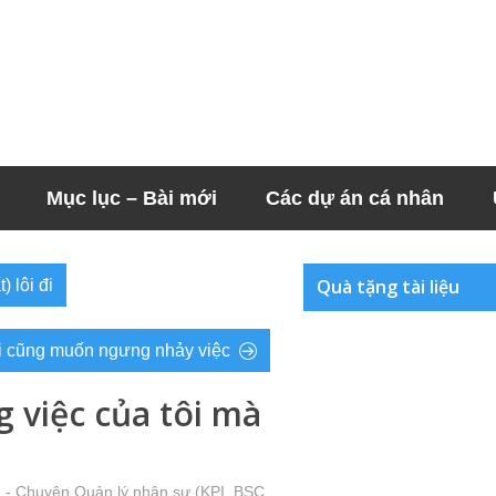
Mục lục – Bài mới
Các dự án cá nhân
Quà tặng tài liệu
 lôi đi
i cũng muốn ngưng nhảy việc
g việc của tôi mà
 - Chuyện Quản lý nhân sự (KPI, BSC,