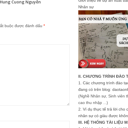
Giới thiệu về dự án xuất b
Hung Cuong Nguyễn
Nhân sự
ắt buộc được đánh dấu
*
II. CHƯƠNG TRÌNH ĐÀO 
1.
Các chương trình đào tạ
đang có trên blog: daotaon
(Nghề Nhân sự, Sinh viên t
cao thu nhập ...)
2.
Ví dụ thực tế trả lời cho
nhân sự có giàu được khôn
III. HỆ THỐNG TÀI LIỆU 