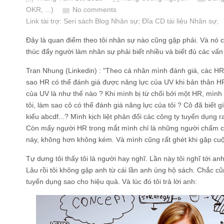
OKR, ...)
No comments
Link tài trợ:
Seri sách Blog Nhân sự
; Đĩa CD
tài liệu Nhân sự
;
Đây là quan điểm theo tôi nhân sự nào cũng gặp phải. Và nó 
thúc đẩy người làm nhân sự phải biết nhiều và biết đủ các vấn
Tran Nhung (Linkedin) : "Theo cá nhân mình đánh giá, các HR l
sao HR có thể đánh giá được năng lực của UV khi bản thân HR
của UV là như thế nào ? Khi mình bị từ chối bởi một HR, mình 
tôi, làm sao cô có thể đánh giá năng lực của tôi ? Cô đã biết gì
kiểu abcdf...? Mình kịch liệt phản đối các công ty tuyển dụng 
Còn mấy người HR trong mắt mình chỉ là những người chấm côn
náy, không hơn không kém. Và mình cũng rất ghét khi gặp cu
Tự dưng tôi thấy tôi là người hay nghĩ. Lần này tôi nghĩ tới a
Lâu rồi tôi không gặp anh từ cái lần anh ủng hộ sách. Chắc cũ
tuyển dụng sao cho hiệu quả. Và lúc đó tôi trả lời anh: