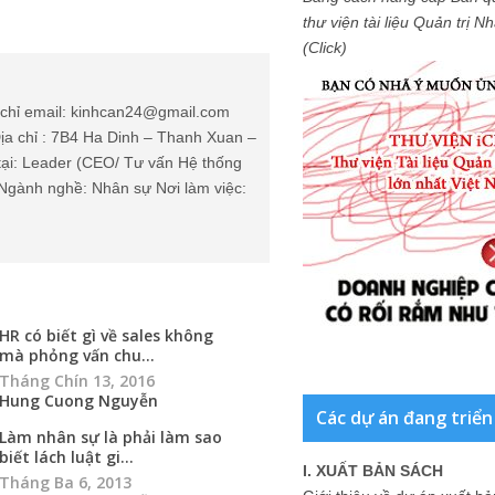
thư viện tài liệu Quản trị 
(Click)
chỉ email: kinhcan24@gmail.com
ịa chỉ : 7B4 Ha Dinh – Thanh Xuan –
tại: Leader (CEO/ Tư vấn Hệ thống
Ngành nghề: Nhân sự Nơi làm việc:
HR có biết gì về sales không
mà phỏng vấn chu...
Tháng Chín 13, 2016
Hung Cuong Nguyễn
Các dự án đang triển
Làm nhân sự là phải làm sao
biết lách luật gi...
I. XUẤT BẢN SÁCH
Tháng Ba 6, 2013