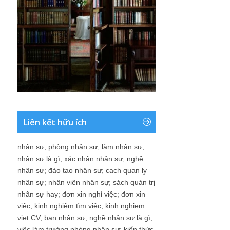
Liên kết hữu ích
nhân sự
;
phòng nhân sự
;
làm nhân sự
;
nhân sự là gì
;
xác nhận nhân sự
;
nghề
nhân sự
;
đào tạo nhân sự
;
cach quan ly
nhân sự
;
nhân viên nhân sự
;
sách quản trị
nhân sự hay
;
đơn xin nghỉ việc
;
đơn xin
việc
;
kinh nghiệm tìm việc
;
kinh nghiem
viet CV
;
ban nhân sự
;
nghề nhân sự là gì
;
việc làm trưởng phòng nhân sự
;
kiến thức