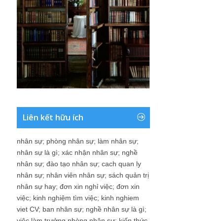
Liên kết hữu ích
nhân sự
;
phòng nhân sự
;
làm nhân sự
;
nhân sự là gì
;
xác nhận nhân sự
;
nghề
nhân sự
;
đào tạo nhân sự
;
cach quan ly
nhân sự
;
nhân viên nhân sự
;
sách quản trị
nhân sự hay
;
đơn xin nghỉ việc
;
đơn xin
việc
;
kinh nghiệm tìm việc
;
kinh nghiem
viet CV
;
ban nhân sự
;
nghề nhân sự là gì
;
việc làm trưởng phòng nhân sự
;
kiến thức