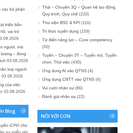
Thải – Chuyện 3Q – Quan hệ lao động,
o các bộ phận
Quy trình, Quy chế
(220)
Thư viện BSC & KPI
(116)
át triển bền
Tri thức tuyển dụng
(159)
ồ, vai trò
3.08.2026
Từ điển năng lực – Core competency
(50)
ần người, mà
 lượng – đúng
Tuyển – Chuyện 3T – Tuyển mộ, Tuyển
ách
03.08.2026
chọn, Thử việc
(430)
hân loại ngạch
Ứng dụng AI vào QTNS
(4)
n
03.08.2026
Ứng dụng CNTT vào QTNS
(6)
ng của việc
Vui cười nhân sự
(86)
ức
03.08.2026
Đánh giá nhân sự
(22)
ển Blog
NÓI VỚI CON
uyền iCPO cho
Nhân sự miễn phí