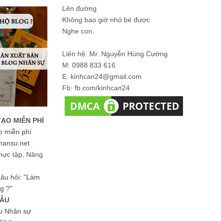
Lên đường
Không bao giờ nhỏ bé được
Nghe con.
Liên hệ: Mr. Nguyễn Hùng Cường
M: 0988 833 616
E: kinhcan24@gmail.com
Fb: fb.com/kinhcan24
TẠO MIỄN PHÍ
o miễn phí
hansu.net
hực tập, Nâng
 câu hỏi: "Làm
g ?"
MẪU
ệu Nhân sự