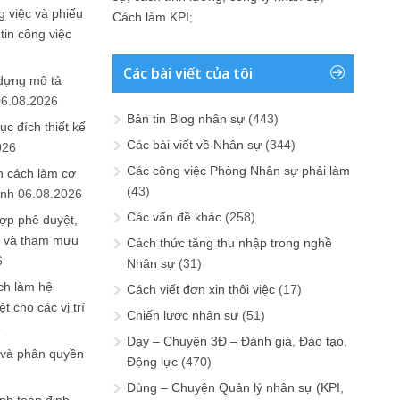
 việc và phiếu
Cách làm KPI
;
tin công việc
Các bài viết của tôi
 dựng mô tả
06.08.2026
Bản tin Blog nhân sự
(443)
ục đích thiết kế
Các bài viết về Nhân sự
(344)
026
Các công việc Phòng Nhân sự phải làm
n cách làm cơ
(43)
anh
06.08.2026
Các vấn đề khác
(258)
ợp phê duyệt,
in và tham mưu
Cách thức tăng thu nhập trong nghề
6
Nhân sự
(31)
ch làm hệ
Cách viết đơn xin thôi việc
(17)
t cho các vị trí
Chiến lược nhân sự
(51)
6
Dạy – Chuyện 3Đ – Đánh giá, Đào tạo,
 và phân quyền
Động lực
(470)
Dùng – Chuyện Quản lý nhân sự (KPI,