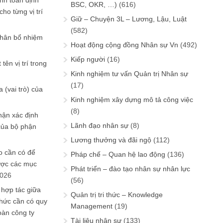
ính toán định
BSC, OKR, …)
(616)
ho từng vị trí
Giữ – Chuyện 3L – Lương, Lậu, Luật
(582)
phân bổ nhiệm
Hoạt động cộng đồng Nhân sự Vn
(492)
Kiếp người
(16)
tên vị trí trong
Kinh nghiệm tư vấn Quản trị Nhân sự
(17)
 (vai trò) của
Kinh nghiệm xây dựng mô tả công việc
(8)
hận xác định
Lãnh đạo nhân sự
(8)
của bộ phận
Lương thưởng và đãi ngộ
(112)
 cần có để
Pháp chế – Quan hệ lao động
(136)
ược các mục
Phát triển – đào tạo nhân sự nhân lực
2026
(56)
 hợp tác giữa
Quản trị tri thức – Knowledge
chức cần có quy
Management
(19)
oàn công ty
Tài liệu nhân sự
(133)