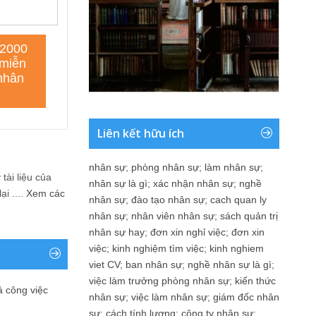
Liên kết hữu ích
nhân sự
;
phòng nhân sự
;
làm nhân sự
;
tài liệu của
nhân sự là gì
;
xác nhận nhân sự
;
nghề
i ....
Xem các
nhân sự
;
đào tạo nhân sự
;
cach quan ly
nhân sự
;
nhân viên nhân sự
;
sách quản trị
nhân sự hay
;
đơn xin nghỉ việc
;
đơn xin
việc
;
kinh nghiệm tìm việc
;
kinh nghiem
viet CV
;
ban nhân sự
;
nghề nhân sự là gì
;
việc làm trưởng phòng nhân sự
;
kiến thức
ả công việc
nhân sự
;
việc làm nhân sự
;
giám đốc nhân
sự
;
cách tính lương
;
công ty nhân sự
;