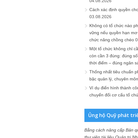
04.08.2026
Cách xác định quyền ch
03.08.2026
Không có tổ chức nào ph
vững nếu quyền hạn mơ h
chức năng chồng chéo
0
Một tổ chức không chỉ c
còn cần 3 đúng: đúng số
thời điểm – đúng ngân s
Thống nhất tiêu chuẩn p
bậc quản lý, chuyên mô
Ví dụ điển hình thành cô
chuyển đổi cơ cấu tổ ch
Ủng hộ Quỹ phát tri
Bằng cách nâng cấp Bản q
thư viện tài liệu Quản trị 