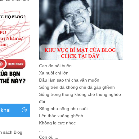
Cao đo nỗi buồn
Xa nuôi chí lớn
Dẫu làm sao thì cha vẫn muốn
Sống trên đá không chê đá gập ghềnh
Sống trong thung không chê thung nghèo
đói
Sống như sông như suối
 khai
Lên thác xuống ghềnh
Không lo cực nhọc
...
ản sách Blog
Con ơi, ...