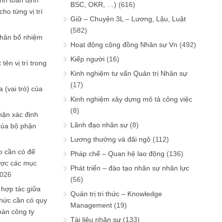
ính toán định
BSC, OKR, …)
(616)
ho từng vị trí
Giữ – Chuyện 3L – Lương, Lậu, Luật
(582)
phân bổ nhiệm
Hoạt động cộng đồng Nhân sự Vn
(492)
Kiếp người
(16)
tên vị trí trong
Kinh nghiệm tư vấn Quản trị Nhân sự
(17)
 (vai trò) của
Kinh nghiệm xây dựng mô tả công việc
(8)
hận xác định
Lãnh đạo nhân sự
(8)
của bộ phận
Lương thưởng và đãi ngộ
(112)
 cần có để
Pháp chế – Quan hệ lao động
(136)
ược các mục
Phát triển – đào tạo nhân sự nhân lực
2026
(56)
 hợp tác giữa
Quản trị tri thức – Knowledge
chức cần có quy
Management
(19)
oàn công ty
Tài liệu nhân sự
(133)