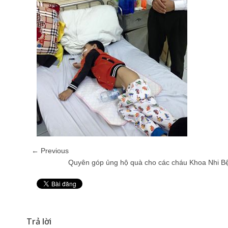
← Previous
Quyên góp ủng hộ quà cho các cháu Khoa Nhi B
Pin It
Trả lời