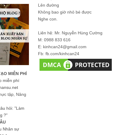
Lên đường
Không bao giờ nhỏ bé được
Nghe con.
Liên hệ: Mr. Nguyễn Hùng Cường
M: 0988 833 616
E: kinhcan24@gmail.com
Fb: fb.com/kinhcan24
TẠO MIỄN PHÍ
o miễn phí
hansu.net
hực tập, Nâng
 câu hỏi: "Làm
g ?"
MẪU
ệu Nhân sự