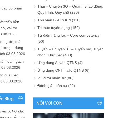
Thải – Chuyện 3Q – Quan hệ lao động,
o các bộ phận
Quy trình, Quy chế
(220)
Thư viện BSC & KPI
(116)
át triển bền
Tri thức tuyển dụng
(159)
ồ, vai trò
3.08.2026
Từ điển năng lực – Core competency
(50)
ần người, mà
 lượng – đúng
Tuyển – Chuyện 3T – Tuyển mộ, Tuyển
ách
03.08.2026
chọn, Thử việc
(430)
hân loại ngạch
Ứng dụng AI vào QTNS
(4)
n
03.08.2026
Ứng dụng CNTT vào QTNS
(6)
ng của việc
Vui cười nhân sự
(86)
ức
03.08.2026
Đánh giá nhân sự
(22)
ển Blog
NÓI VỚI CON
uyền iCPO cho
Nhân sự miễn phí