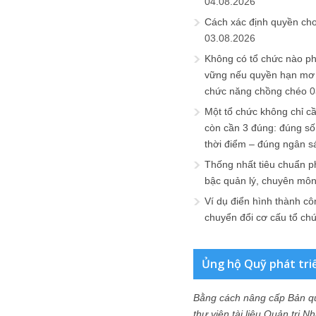
04.08.2026
Cách xác định quyền ch
03.08.2026
Không có tổ chức nào ph
vững nếu quyền hạn mơ h
chức năng chồng chéo
0
Một tổ chức không chỉ c
còn cần 3 đúng: đúng số
thời điểm – đúng ngân s
Thống nhất tiêu chuẩn p
bậc quản lý, chuyên mô
Ví dụ điển hình thành cô
chuyển đổi cơ cấu tổ ch
Ủng hộ Quỹ phát tri
Bằng cách nâng cấp Bản q
thư viện tài liệu Quản trị 