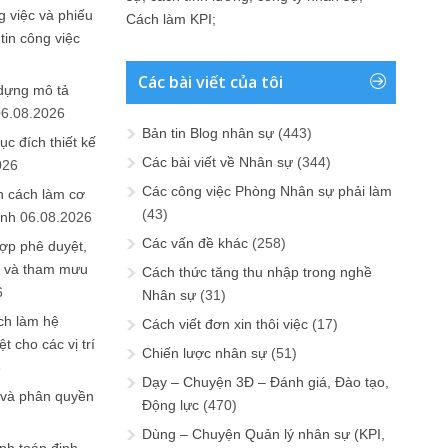
 việc và phiếu
Cách làm KPI
;
tin công việc
Các bài viết của tôi
 dựng mô tả
06.08.2026
Bản tin Blog nhân sự
(443)
ục đích thiết kế
Các bài viết về Nhân sự
(344)
026
Các công việc Phòng Nhân sự phải làm
n cách làm cơ
(43)
anh
06.08.2026
Các vấn đề khác
(258)
ợp phê duyệt,
in và tham mưu
Cách thức tăng thu nhập trong nghề
6
Nhân sự
(31)
ch làm hệ
Cách viết đơn xin thôi việc
(17)
t cho các vị trí
Chiến lược nhân sự
(51)
6
Dạy – Chuyện 3Đ – Đánh giá, Đào tạo,
 và phân quyền
Động lực
(470)
Dùng – Chuyện Quản lý nhân sự (KPI,