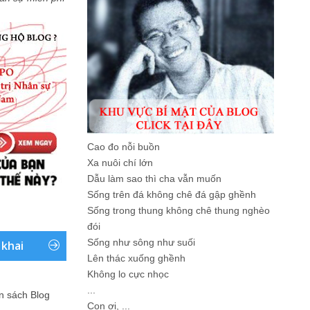
Cao đo nỗi buồn
Xa nuôi chí lớn
Dẫu làm sao thì cha vẫn muốn
Sống trên đá không chê đá gập ghềnh
Sống trong thung không chê thung nghèo
đói
Sống như sông như suối
 khai
Lên thác xuống ghềnh
Không lo cực nhọc
...
ản sách Blog
Con ơi, ...