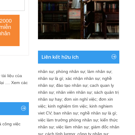
Liên kết hữu ích
nhân sự
;
phòng nhân sự
;
làm nhân sự
;
tài liệu của
nhân sự là gì
;
xác nhận nhân sự
;
nghề
i ....
Xem các
nhân sự
;
đào tạo nhân sự
;
cach quan ly
nhân sự
;
nhân viên nhân sự
;
sách quản trị
nhân sự hay
;
đơn xin nghỉ việc
;
đơn xin
việc
;
kinh nghiệm tìm việc
;
kinh nghiem
viet CV
;
ban nhân sự
;
nghề nhân sự là gì
;
việc làm trưởng phòng nhân sự
;
kiến thức
ả công việc
nhân sự
;
việc làm nhân sự
;
giám đốc nhân
sự
;
cách tính lương
;
công ty nhân sự
;