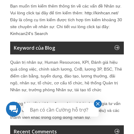
Bạn muốn tìm kiếm thêm thông tin về các vấn đề
Nhân sự
.
Vui lòng click tại đây để tìm kiếm thêm:
http://kinhcan.net/
Đây là công cụ tìm kiếm được tích hợp tìm kiếm khoảng 30
site chuyên về
nhân sự
. Chi tiết vui lòng click tại đây:
Kinhcan24′s Search
Keyword của Blog
Quản trị nhân sự, Human Resources, KPI, Đánh giá hiệu
quả công việc, chính sách lương, CnB, lương 3P, BSC, Thẻ
điểm cân bằng, tuyển dụng, đào tạo, lương thưởng, đãi
ngộ, nhân sự, tổ chức, cơ cấu tổ chức, hệ thống Quản trị
Nhân sự, trưởng phòng Nhân sự, tái tạo tổ chức
Những bài viết tại blog được chia sẻ bởi chuyên gia tư vấn
Bạn có cần Cường hỗ trợ?
Quản trị Nhân sự Nguyễn Hùng Cường (
giới thiệu
) và các
thành viên khác trong cộng đồng Nhân sự.
Recent Comments