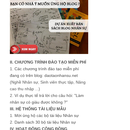
II. CHƯƠNG TRÌNH ĐÀO TẠO MIỄN PHÍ
1.
Các chương trình đào tạo miễn phí
đang có trên blog: daotaonhansu.net
(Nghề Nhân sự, Sinh viên thực tập, Nâng
cao thu nhập ...)
2.
Ví dụ thực tế trả lời cho câu hỏi: "Làm
nhân sự có giàu được không ?"
III. HỆ THỐNG TÀI LIỆU MẪU
1.
Mời ủng hộ các bộ tài liệu Nhân sự
2.
Danh sách 30 bộ tài liệu Nhân sự
IV. HOẠT ĐỘNG CỘNG ĐỒNG