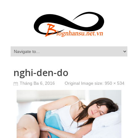
nghi-den-do
Tháng Ba 6, 2016
Original Image size:
950 × 534