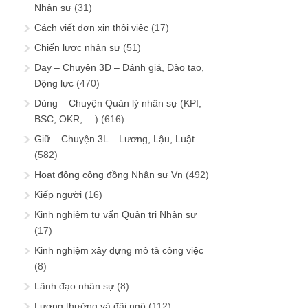
Nhân sự
(31)
Cách viết đơn xin thôi việc
(17)
Chiến lược nhân sự
(51)
Dạy – Chuyện 3Đ – Đánh giá, Đào tạo,
Động lực
(470)
Dùng – Chuyện Quản lý nhân sự (KPI,
BSC, OKR, …)
(616)
Giữ – Chuyện 3L – Lương, Lậu, Luật
(582)
Hoạt động cộng đồng Nhân sự Vn
(492)
Kiếp người
(16)
Kinh nghiệm tư vấn Quản trị Nhân sự
(17)
Kinh nghiệm xây dựng mô tả công việc
(8)
Lãnh đạo nhân sự
(8)
Lương thưởng và đãi ngộ
(112)