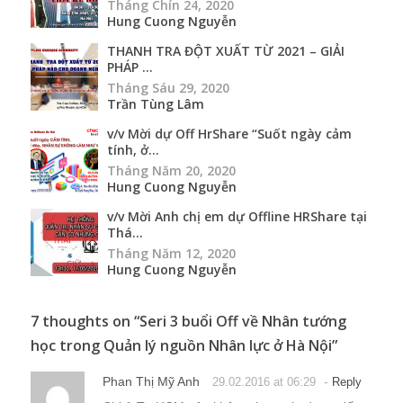
Tháng Chín 24, 2020
Hung Cuong Nguyễn
THANH TRA ĐỘT XUẤT TỪ 2021 – GIẢI
PHÁP ...
Tháng Sáu 29, 2020
Trần Tùng Lâm
v/v Mời dự Off HrShare “Suốt ngày cảm
tính, ở...
Tháng Năm 20, 2020
Hung Cuong Nguyễn
v/v Mời Anh chị em dự Offline HRShare tại
Thá...
Tháng Năm 12, 2020
Hung Cuong Nguyễn
7 thoughts on “
Seri 3 buổi Off về Nhân tướng
học trong Quản lý nguồn Nhân lực ở Hà Nội
”
Phan Thị Mỹ Anh
-
29.02.2016 at 06:29
Reply