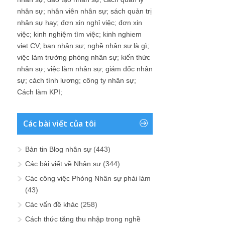
nhân sự
;
đào tạo nhân sự
;
cach quan ly
nhân sự
;
nhân viên nhân sự
;
sách quản trị
nhân sự hay
;
đơn xin nghỉ việc
;
đơn xin
việc
;
kinh nghiệm tìm việc
;
kinh nghiem
viet CV
;
ban nhân sự
;
nghề nhân sự là gì
;
việc làm trưởng phòng nhân sự
;
kiến thức
nhân sự
;
việc làm nhân sự
;
giám đốc nhân
sự
;
cách tính lương
;
công ty nhân sự
;
Cách làm KPI
;
Các bài viết của tôi
Bản tin Blog nhân sự
(443)
Các bài viết về Nhân sự
(344)
Các công việc Phòng Nhân sự phải làm
(43)
Các vấn đề khác
(258)
Cách thức tăng thu nhập trong nghề