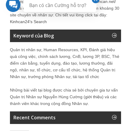
Vui lòng click tại đây để tìm kiếm thêm:
http://kinhcan.net/
Bạn có cần Cường hỗ trợ?
Đây là công cụ tìm kiếm được tích hợp tìm kiếm khoảng 30
site chuyên về
nhân sự
. Chi tiết vui lòng click tại đây:
Kinhcan24′s Search
Keyword của Blog
Quản trị nhân sự, Human Resources, KPI, Đánh giá hiệu
quả công việc, chính sách lương, CnB, lương 3P, BSC, Thẻ
điểm cân bằng, tuyển dụng, đào tạo, lương thưởng, đãi
ngộ, nhân sự, tổ chức, cơ cấu tổ chức, hệ thống Quản trị
Nhân sự, trưởng phòng Nhân sự, tái tạo tổ chức
Những bài viết tại blog được chia sẻ bởi chuyên gia tư vấn
Quản trị Nhân sự Nguyễn Hùng Cường (
giới thiệu
) và các
thành viên khác trong cộng đồng Nhân sự.
Recent Comments