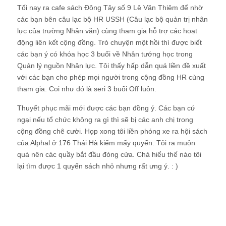
Tối nay ra cafe sách Đông Tây số 9 Lê Văn Thiêm để nhờ
các bạn bên câu lạc bộ HR USSH (Câu lạc bộ quản trị nhân
lực của trường Nhân văn) cùng tham gia hỗ trợ các hoạt
động liên kết cộng đồng. Trò chuyện một hồi thì được biết
các bạn ý có khóa học 3 buổi về Nhân tướng học trong
Quản lý nguồn Nhân lực. Tôi thấy hấp dẫn quá liền đề xuất
với các bạn cho phép mọi người trong cộng đồng HR cùng
tham gia. Coi như đó là seri 3 buổi Off luôn.
Thuyết phục mãi mới được các bạn đồng ý. Các bạn cứ
ngại nếu tổ chức không ra gì thì sẽ bị các anh chị trong
cộng đồng chê cười. Họp xong tôi liền phóng xe ra hội sách
của Alphal ở 176 Thái Hà kiếm mấy quyển. Tôi ra muộn
quá nên các quầy bắt đầu đóng cửa. Chả hiểu thế nào tôi
lại tìm được 1 quyển sách nhỏ nhưng rất ưng ý. : )