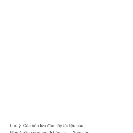
Lưu ý: Các bên lừa đảo, lấy tài liệu của
Blog Nhân sự mang đi bán lại ....
Xem các