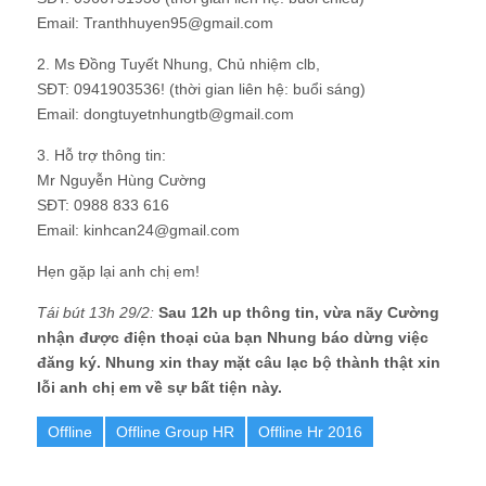
Email: Tranthhuyen95@gmail.com
2. Ms Đồng Tuyết Nhung, Chủ nhiệm clb,
SĐT: 0941903536! (thời gian liên hệ: buổi sáng)
Email: dongtuyetnhungtb@gmail.com
3. Hỗ trợ thông tin:
Mr Nguyễn Hùng Cường
SĐT: 0988 833 616
Email: kinhcan24@gmail.com
Hẹn gặp lại anh chị em!
Tái bút 13h 29/2:
Sau 12h up thông tin, vừa nãy Cường
nhận được điện thoại của bạn Nhung báo dừng việc
đăng ký. Nhung xin thay mặt câu lạc bộ thành thật xin
lỗi anh chị em về sự bất tiện này.
Offline
Offline Group HR
Offline Hr 2016