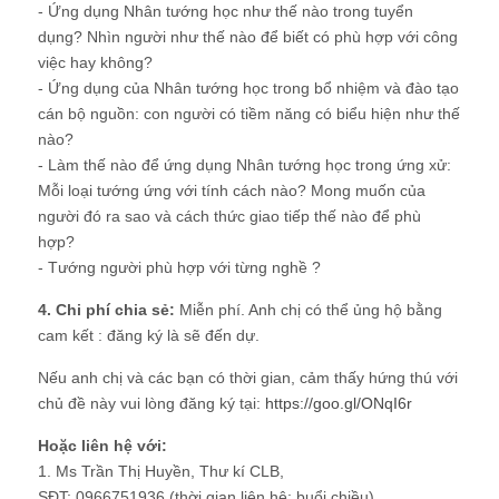
- Ứng dụng Nhân tướng học như thế nào trong tuyển
dụng? Nhìn người như thế nào để biết có phù hợp với công
việc hay không?
- Ứng dụng của Nhân tướng học trong bổ nhiệm và đào tạo
cán bộ nguồn: con người có tiềm năng có biểu hiện như thế
nào?
- Làm thế nào để ứng dụng Nhân tướng học trong ứng xử:
Mỗi loại tướng ứng với tính cách nào? Mong muốn của
người đó ra sao và cách thức giao tiếp thế nào để phù
hợp?
- Tướng người phù hợp với từng nghề ?
4. Chi phí chia sẻ:
Miễn phí. Anh chị có thể ủng hộ bằng
cam kết : đăng ký là sẽ đến dự.
Nếu anh chị và các bạn có thời gian, cảm thấy hứng thú với
chủ đề này vui lòng đăng ký tại:
https://goo.gl/ONqI6r
Hoặc liên hệ với:
1. Ms Trần Thị Huyền, Thư kí CLB,
SĐT: 0966751936 (thời gian liên hệ: buổi chiều)