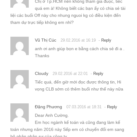
Chị ở Tp.HCM nên không tham gia đuọc, tiếc
quá em à! Không biết các bạn ấy có chia sẻ tài
liệi các buổi Off này cho nhung nguoi kg có điều kiện đến
tham dự trực tiếp không em nhỉ?
Vũ Thị Cúc
-
29.02.2016 at 16:19
Reply
anh ơi anh giúp bọn e bằng cách chia sẻ đi a .
Thanks
Cloudy
-
29.02.2016 at 22:01
Reply
Tiếc quá, đến giờ mới đọc được thông tin, Hi
vọng CLB sớm có thêm buổi như thế này nữa
Đặng Phương
-
07.03.2016 at 18:31
Reply
Dear Anh Cường.
Em học ngành kế toán và cũng đang làm kế
toán nhưng năm 2016 này Sếp em có chuyển đổi em sang
bộ phận nhân sự của công ty.