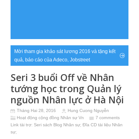
Mời tham gia khảo sát lương 2016 và tặng kết
quả, báo cáo của Adeco, Jobstreet
Seri 3 buổi Off về Nhân
tướng học trong Quản lý
nguồn Nhân lực ở Hà Nội
Tháng Hai 28, 2016
Hung Cuong Nguyễn
Hoạt động cộng đồng Nhân sự Vn
7 comments
Link tài trợ:
Seri sách Blog Nhân sự
; Đĩa CD
tài liệu Nhân
sự
;