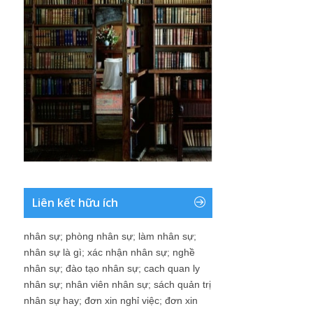
Liên kết hữu ích
nhân sự
;
phòng nhân sự
;
làm nhân sự
;
nhân sự là gì
;
xác nhận nhân sự
;
nghề
nhân sự
;
đào tạo nhân sự
;
cach quan ly
nhân sự
;
nhân viên nhân sự
;
sách quản trị
nhân sự hay
;
đơn xin nghỉ việc
;
đơn xin