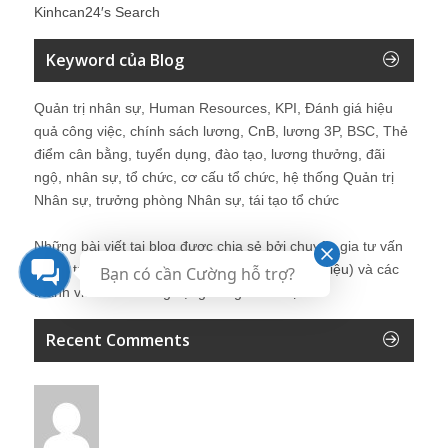
Kinhcan24′s Search
Keyword của Blog
Quản trị nhân sự, Human Resources, KPI, Đánh giá hiệu
quả công việc, chính sách lương, CnB, lương 3P, BSC, Thẻ
điểm cân bằng, tuyển dụng, đào tạo, lương thưởng, đãi
ngộ, nhân sự, tổ chức, cơ cấu tổ chức, hệ thống Quản trị
Nhân sự, trưởng phòng Nhân sự, tái tạo tổ chức
Những bài viết tại blog được chia sẻ bởi chuyên gia tư vấn
Quản trị Nhân sự Nguyễn Hùng Cường (
giới thiệu
) và các
Bạn có cần Cường hỗ trợ?
thành viên khác trong cộng đồng Nhân sự.
Recent Comments