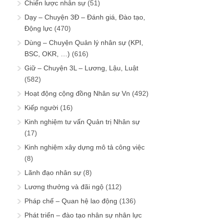
Chiến lược nhân sự
(51)
Dạy – Chuyện 3Đ – Đánh giá, Đào tạo,
Động lực
(470)
Dùng – Chuyện Quản lý nhân sự (KPI,
BSC, OKR, …)
(616)
Giữ – Chuyện 3L – Lương, Lậu, Luật
(582)
Hoạt động cộng đồng Nhân sự Vn
(492)
Kiếp người
(16)
Kinh nghiệm tư vấn Quản trị Nhân sự
(17)
Kinh nghiệm xây dựng mô tả công việc
(8)
Lãnh đạo nhân sự
(8)
Lương thưởng và đãi ngộ
(112)
Pháp chế – Quan hệ lao động
(136)
Phát triển – đào tạo nhân sự nhân lực