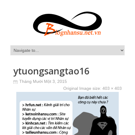
ytuongsangtao16
Tháng Mười Một 3, 2015
Original Image size:
403 × 403