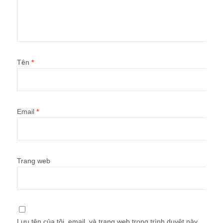
Tên
*
Email
*
Trang web
Lưu tên của tôi, email, và trang web trong trình duyệt này