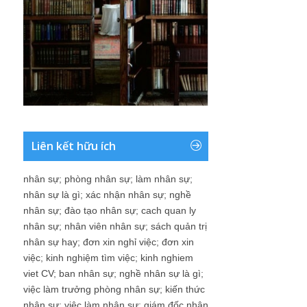
Liên kết hữu ích
nhân sự
;
phòng nhân sự
;
làm nhân sự
;
nhân sự là gì
;
xác nhận nhân sự
;
nghề
nhân sự
;
đào tạo nhân sự
;
cach quan ly
nhân sự
;
nhân viên nhân sự
;
sách quản trị
nhân sự hay
;
đơn xin nghỉ việc
;
đơn xin
việc
;
kinh nghiệm tìm việc
;
kinh nghiem
viet CV
;
ban nhân sự
;
nghề nhân sự là gì
;
việc làm trưởng phòng nhân sự
;
kiến thức
nhân sự
;
việc làm nhân sự
;
giám đốc nhân