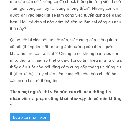
nhu cầu cần có 1 công cụ để check thông tin ứng viên là có.
Tạm gọi công cụ này là "bảng phong thần". Những cái tên
được ghi vào blacklist sẽ làm công việc tuyển dụng dễ dàng
hơn. Liệu có đơn vị nào dám bỏ tiền ra làm cái công cụ như
thế này?
Quay trở lại việc bêu tên ở trên, việc cung cấp thông tin ra
xã hội (thông tin thật) nhưng ảnh hưởng xấu đến người
khác, liệu nó có trái luật ? Chúng ta sẽ không bàn việc bôi
nhọ, thông tin sai sự thật ở đây. Tôi có tìm hiểu nhưng chưa
thấy điều luật nào nói rằng cấm cung cấp thông tin đúng sự
thật ra xã hội. Tuy nhiên nên cung cấp cho báo chí để họ
xác minh làm rõ thông tin.
Theo mọi người thì việc bức xúc rồi nêu thông tin
nhân viên vi phạm công khai như vậy thì có nên không
?
bêu xấu nhân viên