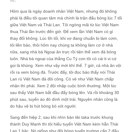
sự
;
Hôm qua là ngày doanh nhân Việt Nam, nhưng đó không
phải là điều tôi quan tâm mà chính là trận đấu bóng lúc 7 tối
giữa Việt Nam và Thái Lan. Tôi ngóng mãi từ lúc Việt Nam
thua Thái lần trước đến giờ. Để xem lần Việt Nam có gì
thay đổi không. Lúc 6h tối, khi vợ đang chuẩn bị làm cơm,
tôi liền bảo, thôi hôm nay chúng ta không làm cơ ở nhà
nữa, sang nhà bà Ngoại ăn trực rồi tiện thể xem đá bóng
luôn. Nhà bà ngoại của thằng Cu Tý con tôi có cái ti vi cứ
gọi là khủng. Xem như vậy mới khí thế. 7 giờ, cả nhà ăn vội
rồi ra xem bóng đá. Trước đấy, tôi đọc báo thấy nói Thái
Lan rủ Việt Nam đá đôi công. Có vẻ như Việt Nam chấp
nhận thì phải. Xem 2 đội nhập cuộc bình thường. Một lúc
sau thấy Việt Nam bắt đầu đẩy bóng lên. Và rồi khoảng 30
phút sau, tuyển áo đỏ dính một trái. Nguyên nhân cũng là
do hậu vệ bị hút bóng bỏ xót người.
Sang đến hiệp 2, sau khi nhìn bàn tiki taka trước khung
thành Duy Mạnh thì tôi hiểu tuyển Việt Nam kém hẳn Thái
Lan 1 bậc. Nó giống như đội bóng tuyển trường cấp 2 đấu