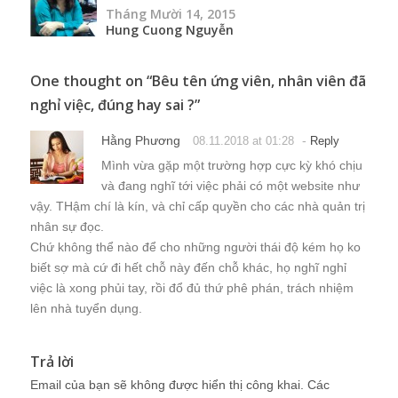
Tháng Mười 14, 2015
Hung Cuong Nguyễn
One thought on “
Bêu tên ứng viên, nhân viên đã
nghỉ việc, đúng hay sai ?
”
Hằng Phương
-
08.11.2018 at 01:28
Reply
Mình vừa gặp một trường hợp cực kỳ khó chịu
và đang nghĩ tới việc phải có một website như
vậy. THậm chí là kín, và chỉ cấp quyền cho các nhà quản trị
nhân sự đọc.
Chứ không thể nào để cho những người thái độ kém họ ko
biết sợ mà cứ đi hết chỗ này đến chỗ khác, họ nghĩ nghỉ
việc là xong phủi tay, rồi đổ đủ thứ phê phán, trách nhiệm
lên nhà tuyển dụng.
Trả lời
Email của bạn sẽ không được hiển thị công khai.
Các