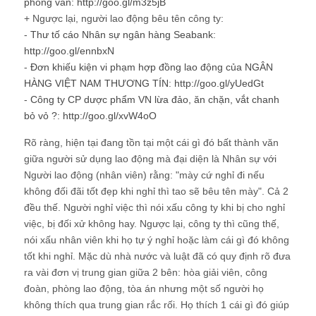
phỏng vấn
:
http://goo.gl/m3z5jB
+ Ngược lại, người lao động bêu tên công ty:
-
Thư tố cáo Nhân sự ngân hàng Seabank
:
http://goo.gl/ennbxN
-
Đơn khiếu kiện vi phạm hợp đồng lao động của NGÂN
HÀNG VIỆT NAM THƯƠNG TÍN
:
http://goo.gl/yUedGt
-
Công ty CP dược phẩm VN lừa đảo, ăn chặn, vắt chanh
bỏ vỏ ?
:
http://goo.gl/xvW4oO
Rõ ràng, hiện tại đang tồn tại một cái gì đó bất thành văn
giữa người sử dụng lao động mà đại diện là Nhân sự với
Người lao động (nhân viên) rằng: "mày cứ nghỉ đi nếu
không đối đãi tốt đẹp khi nghỉ thì tao sẽ bêu tên mày". Cả 2
đều thế. Người nghỉ việc thì nói xấu công ty khi bị cho nghỉ
việc, bị đối xử không hay. Ngược lại, công ty thì cũng thế,
nói xấu nhân viên khi họ tự ý nghỉ hoặc làm cái gì đó không
tốt khi nghỉ. Mặc dù nhà nước và luật đã có quy định rõ đưa
ra vài đơn vị trung gian giữa 2 bên: hòa giải viên, công
đoàn, phòng lao động, tòa án nhưng một số người họ
không thích qua trung gian rắc rối. Họ thích 1 cái gì đó giúp