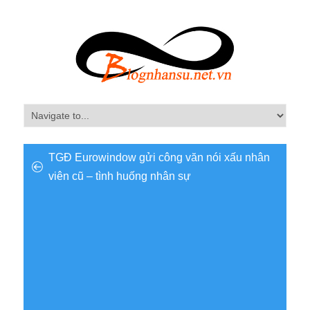
TGĐ Eurowindow gửi công văn nói xấu nhân
viên cũ – tình huống nhân sự