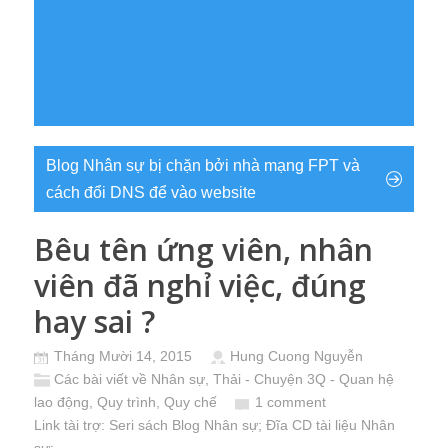
Blog Nhân sự bị chặn bởi nhà mạng FPT và
cách đổi DNS để vào website
Bêu tên ứng viên, nhân
viên đã nghỉ việc, đúng
hay sai ?
Tháng Mười 14, 2015
Hung Cuong Nguyễn
Các bài viết về Nhân sự
,
Thải - Chuyện 3Q - Quan hệ
lao động, Quy trình, Quy chế
1 comment
Link tài trợ:
Seri sách Blog Nhân sự
; Đĩa CD
tài liệu Nhân