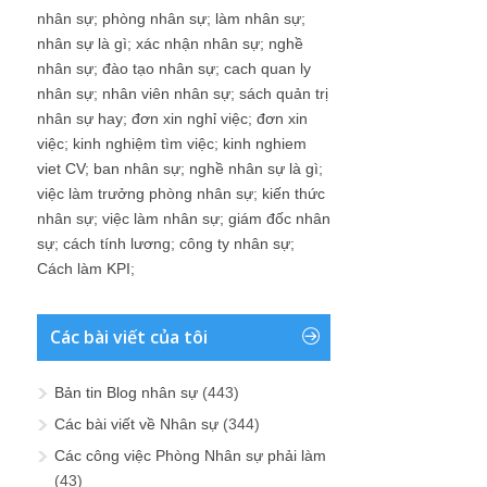
nhân sự
;
phòng nhân sự
;
làm nhân sự
;
nhân sự là gì
;
xác nhận nhân sự
;
nghề
nhân sự
;
đào tạo nhân sự
;
cach quan ly
nhân sự
;
nhân viên nhân sự
;
sách quản trị
nhân sự hay
;
đơn xin nghỉ việc
;
đơn xin
việc
;
kinh nghiệm tìm việc
;
kinh nghiem
viet CV
;
ban nhân sự
;
nghề nhân sự là gì
;
việc làm trưởng phòng nhân sự
;
kiến thức
nhân sự
;
việc làm nhân sự
;
giám đốc nhân
sự
;
cách tính lương
;
công ty nhân sự
;
Cách làm KPI
;
Các bài viết của tôi
Bản tin Blog nhân sự
(443)
Các bài viết về Nhân sự
(344)
Các công việc Phòng Nhân sự phải làm
(43)