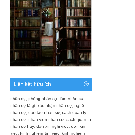
Liên kết hữu ích
nhân sự
;
phòng nhân sự
;
làm nhân sự
;
nhân sự là gì
;
xác nhận nhân sự
;
nghề
nhân sự
;
đào tạo nhân sự
;
cach quan ly
nhân sự
;
nhân viên nhân sự
;
sách quản trị
nhân sự hay
;
đơn xin nghỉ việc
;
đơn xin
việc
;
kinh nghiệm tìm việc
;
kinh nghiem