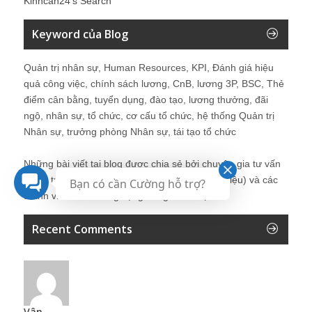
Kinhcan24′s Search
Keyword của Blog
Quản trị nhân sự, Human Resources, KPI, Đánh giá hiệu
quả công việc, chính sách lương, CnB, lương 3P, BSC, Thẻ
điểm cân bằng, tuyển dụng, đào tạo, lương thưởng, đãi
ngộ, nhân sự, tổ chức, cơ cấu tổ chức, hệ thống Quản trị
Nhân sự, trưởng phòng Nhân sự, tái tạo tổ chức
Những bài viết tại blog được chia sẻ bởi chuyên gia tư vấn
Quản trị Nhân sự Nguyễn Hùng Cường (
giới thiệu
) và các
Bạn có cần Cường hỗ trợ?
thành viên khác trong cộng đồng Nhân sự.
Recent Comments
Vân