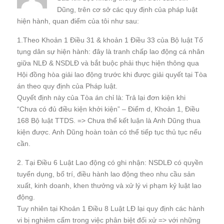
Dũng, trên cơ sở các quy định của pháp luật
hiện hành, quan điểm của tôi như sau:
1.Theo Khoản 1 Điều 31 & khoản 1 Điều 33 của Bộ luật Tố
tụng dân sự hiện hành: đây là tranh chấp lao động cá nhân
giữa NLĐ & NSDLĐ và bắt buộc phải thực hiện thông qua
Hội đồng hòa giải lao động trước khi được giải quyết tại Tòa
án theo quy định của Pháp luật.
Quyết định này của Tòa án chỉ là: Trả lại đơn kiện khi
“Chưa có đủ điều kiện khởi kiện” – Điểm d, Khoản 1, Điều
168 Bộ luật TTDS. => Chưa thể kết luận là Anh Dũng thua
kiện được. Anh Dũng hoàn toàn có thể tiếp tục thủ tục nếu
cần.
2. Tại Điều 6 Luật Lao động có ghi nhận: NSDLĐ có quyền
tuyển dụng, bố trí, điều hành lao động theo nhu cầu sản
xuất, kinh doanh, khen thưởng và xử lý vi phạm kỷ luật lao
động.
Tuy nhiên tại Khoản 1 Điều 8 Luật LĐ lại quy định các hành
vi bị nghiêm cấm trong việc phân biệt đối xử => với những