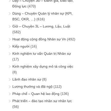
Dạy – Chuyện 3Đ – Đánh giá, Đào tạo,
Động lực
(470)
Dùng – Chuyện Quản lý nhân sự (KPI,
BSC, OKR, …)
(616)
Giữ – Chuyện 3L – Lương, Lậu, Luật
(582)
Hoạt động cộng đồng Nhân sự Vn
(492)
Kiếp người
(16)
Kinh nghiệm tư vấn Quản trị Nhân sự
(17)
Kinh nghiệm xây dựng mô tả công việc
(8)
Lãnh đạo nhân sự
(8)
Lương thưởng và đãi ngộ
(112)
Pháp chế – Quan hệ lao động
(136)
Phát triển – đào tạo nhân sự nhân lực
(56)