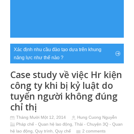
Xác định nhu cầu đào tạo dựa trên khung
năng lực như thế nào ?
Case study về việc Hr kiện
công ty khi bị kỷ luật do
tuyển người không đúng
chỉ thị
Tháng Mười Một 12, 2014
Hung Cuong Nguyễn
Pháp chế - Quan hệ lao động
,
Thải - Chuyện 3Q - Quan
hệ lao động, Quy trình, Quy chế
2 comments