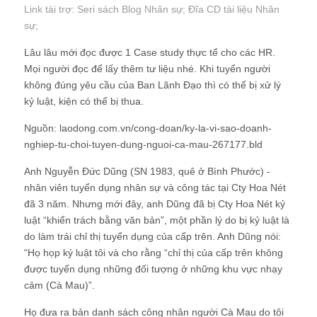
Link tài trợ:
Seri sách Blog Nhân sự
; Đĩa CD
tài liệu Nhân
sự
;
Lâu lâu mới đọc được 1 Case study thực tế cho các HR.
Mọi người đọc để lấy thêm tư liệu nhé. Khi tuyển người
không đúng yêu cầu của Ban Lãnh Đạo thì có thể bị xử lý
kỷ luật, kiện có thể bị thua.
Nguồn: laodong.com.vn/cong-doan/ky-la-vi-sao-doanh-
nghiep-tu-choi-tuyen-dung-nguoi-ca-mau-267177.bld
Anh Nguyễn Đức Dũng (SN 1983, quê ở Bình Phước) -
nhân viên tuyển dụng nhân sự và công tác tại Cty Hoa Nét
đã 3 năm. Nhưng mới đây, anh Dũng đã bị Cty Hoa Nét kỷ
luật “khiển trách bằng văn bản”, một phần lý do bị kỷ luật là
do làm trái chỉ thị tuyển dụng của cấp trên. Anh Dũng nói:
“Họ họp kỷ luật tôi và cho rằng “chỉ thị của cấp trên không
được tuyển dụng những đối tượng ở những khu vực nhạy
cảm (Cà Mau)”.
Họ đưa ra bản danh sách công nhân người Cà Mau do tôi