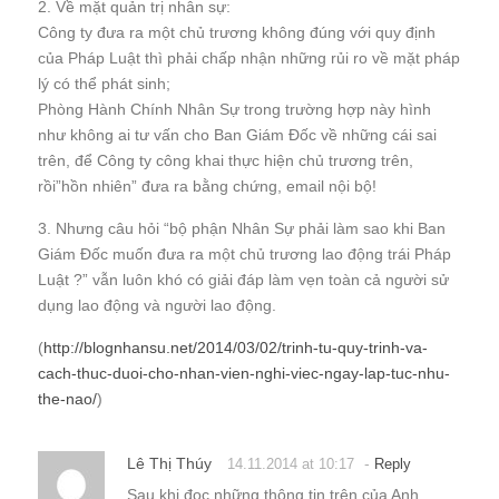
2. Về mặt quản trị nhân sự:
Công ty đưa ra một chủ trương không đúng với quy định
của Pháp Luật thì phải chấp nhận những rủi ro về mặt pháp
lý có thể phát sinh;
Phòng Hành Chính Nhân Sự trong trường hợp này hình
như không ai tư vấn cho Ban Giám Đốc về những cái sai
trên, để Công ty công khai thực hiện chủ trương trên,
rồi”hồn nhiên” đưa ra bằng chứng, email nội bộ!
3. Nhưng câu hỏi “bộ phận Nhân Sự phải làm sao khi Ban
Giám Đốc muốn đưa ra một chủ trương lao động trái Pháp
Luật ?” vẫn luôn khó có giải đáp làm vẹn toàn cả người sử
dụng lao động và người lao động.
(
http://blognhansu.net/2014/03/02/trinh-tu-quy-trinh-va-
cach-thuc-duoi-cho-nhan-vien-nghi-viec-ngay-lap-tuc-nhu-
the-nao/
)
Lê Thị Thúy
-
14.11.2014 at 10:17
Reply
Sau khi đọc những thông tin trên của Anh