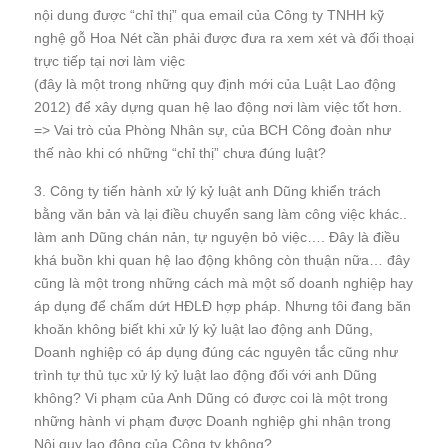
nội dung được “chỉ thị” qua email của Công ty TNHH kỹ
nghệ gỗ Hoa Nét cần phải được đưa ra xem xét và đối thoại
trực tiếp tại nơi làm việc
(đây là một trong những quy định mới của Luật Lao động
2012) để xây dựng quan hệ lao động nơi làm việc tốt hơn.
=> Vai trò của Phòng Nhân sự, của BCH Công đoàn như
thế nào khi có những “chỉ thị” chưa đúng luật?
3. Công ty tiến hành xử lý kỷ luật anh Dũng khiển trách
bằng văn bản và lại điều chuyển sang làm công việc khác..
làm anh Dũng chán nản, tự nguyện bỏ việc…. Đây là điều
khá buồn khi quan hệ lao động không còn thuận nữa… đây
cũng là một trong những cách mà một số doanh nghiệp hay
áp dụng để chấm dứt HĐLĐ hợp pháp. Nhưng tôi đang băn
khoăn không biết khi xử lý kỷ luật lao động anh Dũng,
Doanh nghiệp có áp dụng đúng các nguyên tắc cũng như
trình tự thủ tục xử lý kỷ luật lao động đối với anh Dũng
không? Vi phạm của Anh Dũng có được coi là một trong
những hành vi phạm được Doanh nghiệp ghi nhận trong
Nội quy lao động của Công ty không? …