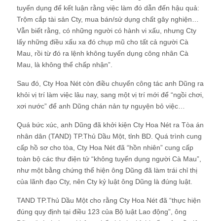
tuyển dụng để kết luận rằng việc làm đó dẫn đến hậu quả:
Trộm cắp tài sản Cty, mua bán/sử dụng chất gây nghiện…
Vẫn biết rằng, có những người có hành vi xấu, nhưng Cty
lấy những điều xấu xa đó chụp mũ cho tất cả người Cà
Mau, rồi từ đó ra lệnh không tuyển dụng công nhân Cà
Mau, là không thể chấp nhận”.
Sau đó, Cty Hoa Nét còn điều chuyển công tác anh Dũng ra
khỏi vị trí làm việc lâu nay, sang một vị trí mới để “ngồi chơi,
xơi nước” để anh Dũng chán nản tự nguyện bỏ việc…
Quá bức xúc, anh Dũng đã khởi kiện Cty Hoa Nét ra Tòa án
nhân dân (TAND) TP.Thủ Dầu Một, tỉnh BD. Quá trình cung
cấp hồ sơ cho tòa, Cty Hoa Nét đã “hồn nhiên” cung cấp
toàn bộ các thư điện tử “không tuyển dụng người Cà Mau”,
như một bằng chứng thể hiện ông Dũng đã làm trái chỉ thị
của lãnh đạo Cty, nên Cty kỷ luật ông Dũng là đúng luật.
TAND TP.Thủ Dầu Một cho rằng Cty Hoa Nét đã “thực hiện
đúng quy định tại điều 123 của Bộ luật Lao động”, ông