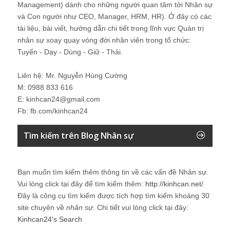
Management) dành cho những người quan tâm tới Nhân sự
và Con người như CEO, Manager, HRM, HR). Ở đây có các
tài liệu, bài viết, hướng dẫn chi tiết trong lĩnh vực Quản trị
nhân sự xoay quay vòng đời nhân viên trong tổ chức:
Tuyển - Dạy - Dùng - Giữ - Thải.
Liên hệ: Mr. Nguyễn Hùng Cường
M: 0988 833 616
E: kinhcan24@gmail.com
Fb: fb.com/kinhcan24
Tìm kiếm trên Blog Nhân sự
Bạn muốn tìm kiếm thêm thông tin về các vấn đề
Nhân sự
.
Vui lòng click tại đây để tìm kiếm thêm:
http://kinhcan.net/
Đây là công cụ tìm kiếm được tích hợp tìm kiếm khoảng 30
site chuyên về
nhân sự
. Chi tiết vui lòng click tại đây:
Kinhcan24′s Search