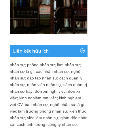
Liên kết hữu ích
nhân sự
;
phòng nhân sự
;
làm nhân sự
;
nhân sự là gì
;
xác nhận nhân sự
;
nghề
nhân sự
;
đào tạo nhân sự
;
cach quan ly
nhân sự
;
nhân viên nhân sự
;
sách quản trị
nhân sự hay
;
đơn xin nghỉ việc
;
đơn xin
việc
;
kinh nghiệm tìm việc
;
kinh nghiem
viet CV
;
ban nhân sự
;
nghề nhân sự là gì
;
việc làm trưởng phòng nhân sự
;
kiến thức
nhân sự
;
việc làm nhân sự
;
giám đốc nhân
sự
;
cách tính lương
;
công ty nhân sự
;