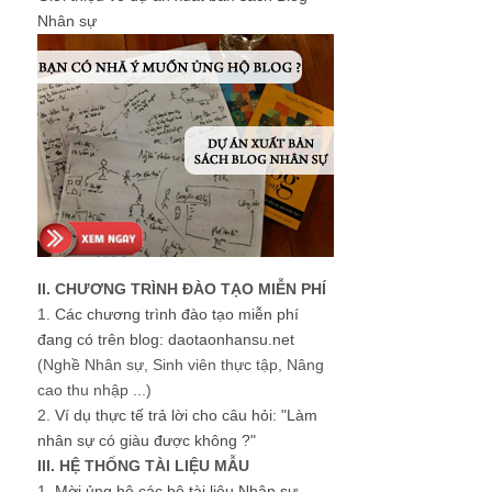
Nhân sự
II. CHƯƠNG TRÌNH ĐÀO TẠO MIỄN PHÍ
1.
Các chương trình đào tạo miễn phí
đang có trên blog: daotaonhansu.net
(Nghề Nhân sự, Sinh viên thực tập, Nâng
cao thu nhập ...)
2.
Ví dụ thực tế trả lời cho câu hỏi: "Làm
nhân sự có giàu được không ?"
III. HỆ THỐNG TÀI LIỆU MẪU
1.
Mời ủng hộ các bộ tài liệu Nhân sự