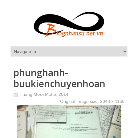
phunghanh-
buukienchuyenhoan
Tháng Mười Một 5, 2014
Original Image size:
2048 × 1150