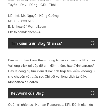
Tuyển - Dạy - Dùng - Giữ - Thải.
Liên hệ: Mr. Nguyễn Hùng Cường
M: 0988 833 616
E: kinhcan24@gmail.com
Fb: fb.com/kinhcan24
Tìm kiếm trên Blog Nhân sự
Bạn muốn tìm kiếm thêm thông tin về các vấn đề
Nhân sự
.
Vui lòng click tại đây để tìm kiếm thêm:
http://kinhcan.net/
Đây là công cụ tìm kiếm được tích hợp tìm kiếm khoảng 30
site chuyên về
nhân sự
. Chi tiết vui lòng click tại đây:
Kinhcan24′s Search
Keyword của Blog
Quản trị nhân sự, Human Resources, KPI, Đánh giá hiệu