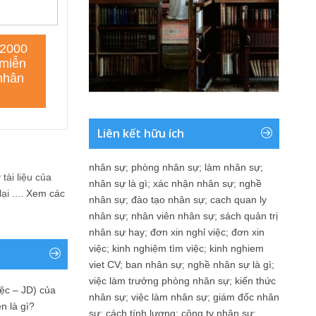
Liên kết hữu ích
nhân sự
;
phòng nhân sự
;
làm nhân sự
;
tài liệu của
nhân sự là gì
;
xác nhận nhân sự
;
nghề
i ....
Xem các
nhân sự
;
đào tạo nhân sự
;
cach quan ly
nhân sự
;
nhân viên nhân sự
;
sách quản trị
nhân sự hay
;
đơn xin nghỉ việc
;
đơn xin
việc
;
kinh nghiệm tìm việc
;
kinh nghiem
viet CV
;
ban nhân sự
;
nghề nhân sự là gì
;
việc làm trưởng phòng nhân sự
;
kiến thức
ệc – JD) của
nhân sự
;
việc làm nhân sự
;
giám đốc nhân
n là gì?
sự
;
cách tính lương
;
công ty nhân sự
;