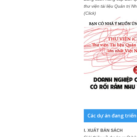
thư viện tài liệu Quản trị 
(Click)
Các dự án đang triển
I. XUẤT BẢN SÁCH