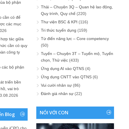
của bộ phận
Thải – Chuyện 3Q – Quan hệ lao động,
Quy trình, Quy chế
(220)
 cần có để
Thư viện BSC & KPI
(116)
ược các mục
Tri thức tuyển dụng
(159)
2026
Từ điển năng lực – Core competency
 hợp tác giữa
(50)
chức cần có quy
oàn công ty
Tuyển – Chuyện 3T – Tuyển mộ, Tuyển
chọn, Thử việc
(433)
o các bộ phận
Ứng dụng AI vào QTNS
(4)
Ứng dụng CNTT vào QTNS
(6)
át triển bền
Vui cười nhân sự
(86)
ồ, vai trò
Đánh giá nhân sự
(22)
3.08.2026
NÓI VỚI CON
ển Blog
uyền iCPO cho