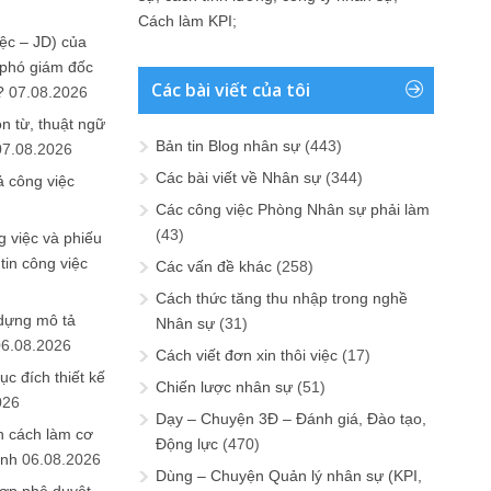
Cách làm KPI
;
ệc – JD) của
 phó giám đốc
Các bài viết của tôi
?
07.08.2026
n từ, thuật ngữ
Bản tin Blog nhân sự
(443)
07.08.2026
Các bài viết về Nhân sự
(344)
ả công việc
Các công việc Phòng Nhân sự phải làm
(43)
 việc và phiếu
tin công việc
Các vấn đề khác
(258)
Cách thức tăng thu nhập trong nghề
 dựng mô tả
Nhân sự
(31)
06.08.2026
Cách viết đơn xin thôi việc
(17)
ục đích thiết kế
Chiến lược nhân sự
(51)
026
Dạy – Chuyện 3Đ – Đánh giá, Đào tạo,
n cách làm cơ
Động lực
(470)
anh
06.08.2026
Dùng – Chuyện Quản lý nhân sự (KPI,