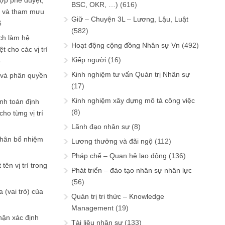
ợp phê duyệt,
BSC, OKR, …)
(616)
in và tham mưu
Giữ – Chuyện 3L – Lương, Lậu, Luật
6
(582)
ch làm hệ
Hoạt động cộng đồng Nhân sự Vn
(492)
t cho các vị trí
Kiếp người
(16)
6
Kinh nghiệm tư vấn Quản trị Nhân sự
 và phân quyền
(17)
Kinh nghiệm xây dựng mô tả công việc
ính toán định
(8)
ho từng vị trí
Lãnh đạo nhân sự
(8)
phân bổ nhiệm
Lương thưởng và đãi ngộ
(112)
Pháp chế – Quan hệ lao động
(136)
tên vị trí trong
Phát triển – đào tạo nhân sự nhân lực
(56)
 (vai trò) của
Quản trị tri thức – Knowledge
Management
(19)
hận xác định
Tài liệu nhân sự
(133)