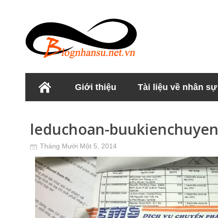
Giới thiệu
Tài liệu về nhân sự
Học viện Nhân sư
leduchoan-buukienchuye
Tháng Mười Một 5, 2014