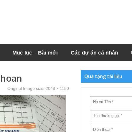
Mục lục – Bài mới
Các dự án cá nhân
nhoan
Quà tặng tài liệu
Original Image size:
2048 × 1150