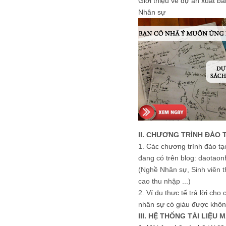
Giới thiệu về dự án xuất b
Nhân sự
II. CHƯƠNG TRÌNH ĐÀO 
1.
Các chương trình đào tạ
đang có trên blog: daotaon
(Nghề Nhân sự, Sinh viên t
cao thu nhập ...)
2.
Ví dụ thực tế trả lời cho
nhân sự có giàu được khôn
III. HỆ THỐNG TÀI LIỆU 