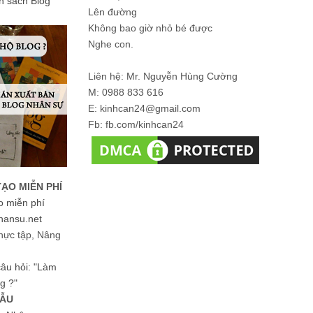
ản sách Blog
Lên đường
Không bao giờ nhỏ bé được
Nghe con.
Liên hệ: Mr. Nguyễn Hùng Cường
M: 0988 833 616
E: kinhcan24@gmail.com
Fb: fb.com/kinhcan24
TẠO MIỄN PHÍ
o miễn phí
hansu.net
hực tập, Nâng
 câu hỏi: "Làm
g ?"
MẪU