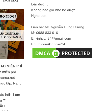
ản sách Blog
Lên đường
Không bao giờ nhỏ bé được
Nghe con.
Liên hệ: Mr. Nguyễn Hùng Cường
M: 0988 833 616
E: kinhcan24@gmail.com
Fb: fb.com/kinhcan24
TẠO MIỄN PHÍ
o miễn phí
hansu.net
hực tập, Nâng
 câu hỏi: "Làm
g ?"
MẪU