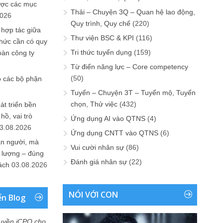
ược các mục
Thải – Chuyện 3Q – Quan hệ lao động,
2026
Quy trình, Quy chế
(220)
 hợp tác giữa
Thư viện BSC & KPI
(116)
chức cần có quy
Tri thức tuyển dụng
(159)
oàn công ty
Từ điển năng lực – Core competency
(50)
o các bộ phận
Tuyển – Chuyện 3T – Tuyển mộ, Tuyển
chọn, Thử việc
(432)
át triển bền
ồ, vai trò
Ứng dụng AI vào QTNS
(4)
3.08.2026
Ứng dụng CNTT vào QTNS
(6)
ần người, mà
Vui cười nhân sự
(86)
 lượng – đúng
Đánh giá nhân sự
(22)
ách
03.08.2026
NÓI VỚI CON
ển Blog
uyền iCPO cho