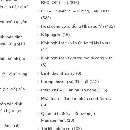
ch làm hệ
BSC, OKR, …)
(616)
t cho các vị trí
Giữ – Chuyện 3L – Lương, Lậu, Luật
6
(582)
 và phân quyền
Hoạt động cộng đồng Nhân sự Vn
(492)
Kiếp người
(16)
ính toán định
Kinh nghiệm tư vấn Quản trị Nhân sự
ho từng vị trí
(17)
Kinh nghiệm xây dựng mô tả công việc
phân bổ nhiệm
(8)
Lãnh đạo nhân sự
(8)
tên vị trí trong
Lương thưởng và đãi ngộ
(112)
 (vai trò) của
Pháp chế – Quan hệ lao động
(136)
Phát triển – đào tạo nhân sự nhân lực
hận xác định
(56)
của bộ phận
Quản trị tri thức – Knowledge
Management
(19)
 cần có để
Tài liệu nhân sự
(133)