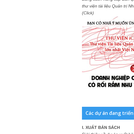
thư viện tài liệu Quản trị 
(Click)
Các dự án đang triển
I. XUẤT BẢN SÁCH