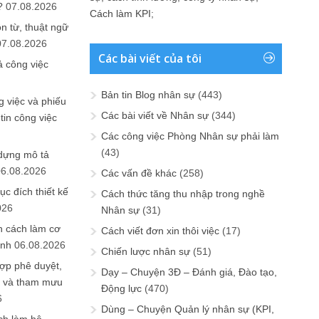
?
07.08.2026
Cách làm KPI
;
n từ, thuật ngữ
07.08.2026
Các bài viết của tôi
ả công việc
Bản tin Blog nhân sự
(443)
 việc và phiếu
Các bài viết về Nhân sự
(344)
tin công việc
Các công việc Phòng Nhân sự phải làm
(43)
 dựng mô tả
06.08.2026
Các vấn đề khác
(258)
ục đích thiết kế
Cách thức tăng thu nhập trong nghề
026
Nhân sự
(31)
n cách làm cơ
Cách viết đơn xin thôi việc
(17)
anh
06.08.2026
Chiến lược nhân sự
(51)
ợp phê duyệt,
Dạy – Chuyện 3Đ – Đánh giá, Đào tạo,
in và tham mưu
Động lực
(470)
6
Dùng – Chuyện Quản lý nhân sự (KPI,