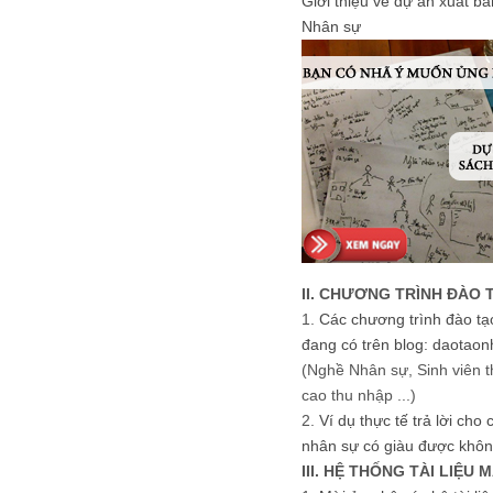
Giới thiệu về dự án xuất b
Nhân sự
II. CHƯƠNG TRÌNH ĐÀO 
1.
Các chương trình đào tạ
đang có trên blog: daotaon
(Nghề Nhân sự, Sinh viên t
cao thu nhập ...)
2.
Ví dụ thực tế trả lời cho
nhân sự có giàu được khôn
III. HỆ THỐNG TÀI LIỆU 