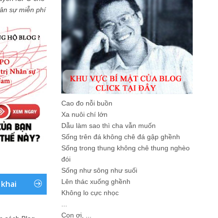
Nhân sự miễn phí
Cao đo nỗi buồn
Xa nuôi chí lớn
Dẫu làm sao thì cha vẫn muốn
Sống trên đá không chê đá gập ghềnh
Sống trong thung không chê thung nghèo
đói
Sống như sông như suối
Lên thác xuống ghềnh
 khai
Không lo cực nhọc
...
Con ơi, ...