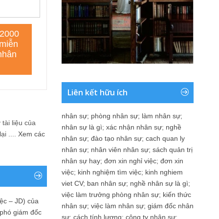
Liên kết hữu ích
nhân sự
;
phòng nhân sự
;
làm nhân sự
;
tài liệu của
nhân sự là gì
;
xác nhận nhân sự
;
nghề
i ....
Xem các
nhân sự
;
đào tạo nhân sự
;
cach quan ly
nhân sự
;
nhân viên nhân sự
;
sách quản trị
nhân sự hay
;
đơn xin nghỉ việc
;
đơn xin
việc
;
kinh nghiệm tìm việc
;
kinh nghiem
viet CV
;
ban nhân sự
;
nghề nhân sự là gì
;
việc làm trưởng phòng nhân sự
;
kiến thức
ệc – JD) của
nhân sự
;
việc làm nhân sự
;
giám đốc nhân
 phó giám đốc
sự
;
cách tính lương
;
công ty nhân sự
;