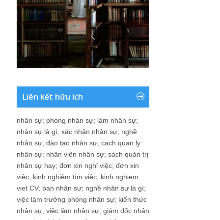
Liên kết hữu ích
nhân sự
;
phòng nhân sự
;
làm nhân sự
;
nhân sự là gì
;
xác nhận nhân sự
;
nghề
nhân sự
;
đào tạo nhân sự
;
cach quan ly
nhân sự
;
nhân viên nhân sự
;
sách quản trị
nhân sự hay
;
đơn xin nghỉ việc
;
đơn xin
việc
;
kinh nghiệm tìm việc
;
kinh nghiem
viet CV
;
ban nhân sự
;
nghề nhân sự là gì
;
việc làm trưởng phòng nhân sự
;
kiến thức
nhân sự
;
việc làm nhân sự
;
giám đốc nhân