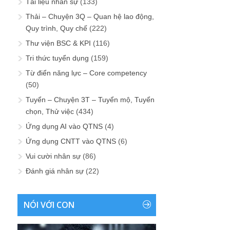
Tài liệu nhân sự
(133)
Thải – Chuyện 3Q – Quan hệ lao động,
Quy trình, Quy chế
(222)
Thư viện BSC & KPI
(116)
Tri thức tuyển dụng
(159)
Từ điển năng lực – Core competency
(50)
Tuyển – Chuyện 3T – Tuyển mộ, Tuyển
chọn, Thử việc
(434)
Ứng dụng AI vào QTNS
(4)
Ứng dụng CNTT vào QTNS
(6)
Vui cười nhân sự
(86)
Đánh giá nhân sự
(22)
NÓI VỚI CON