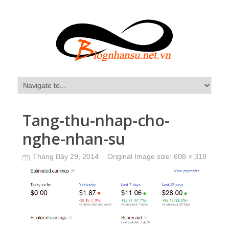
Tang-thu-nhap-cho-
nghe-nhan-su
Tháng Bảy 29, 2014
Original Image size:
608 × 318