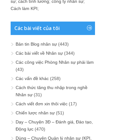
sự
;
cách tính lương
;
công ty nhân sự
;
Cách làm KPI
;
Các bài viết của tôi
Bản tin Blog nhân sự
(443)
Các bài viết về Nhân sự
(344)
Các công việc Phòng Nhân sự phải làm
(43)
Các vấn đề khác
(258)
Cách thức tăng thu nhập trong nghề
Nhân sự
(31)
Cách viết đơn xin thôi việc
(17)
Chiến lược nhân sự
(51)
Dạy – Chuyện 3Đ – Đánh giá, Đào tạo,
Động lực
(470)
Dùng – Chuyện Quản lý nhân sự (KPI,