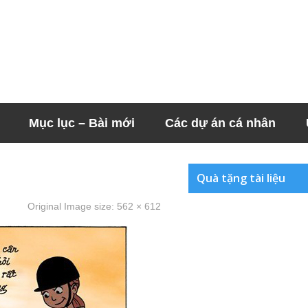
Mục lục – Bài mới
Các dự án cá nhân
Quà tặng tài liệu
Original Image size:
562 × 612