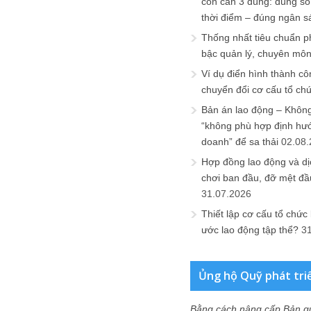
còn cần 3 đúng: đúng số
thời điểm – đúng ngân s
Thống nhất tiêu chuẩn p
bậc quản lý, chuyên mô
Ví dụ điển hình thành cô
chuyển đổi cơ cấu tổ ch
Bản án lao động – Không 
“không phù hợp định hư
doanh” để sa thải
02.08
Hợp đồng lao động và dịc
chơi ban đầu, đỡ mệt đầ
31.07.2026
Thiết lập cơ cấu tổ chức 
ước lao động tập thể?
3
Ủng hộ Quỹ phát tri
Bằng cách nâng cấp Bản q