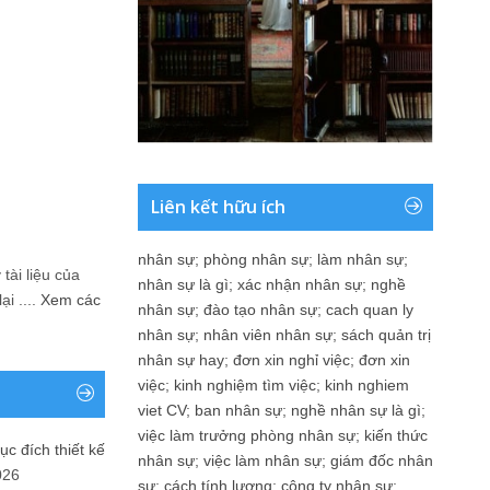
Liên kết hữu ích
nhân sự
;
phòng nhân sự
;
làm nhân sự
;
tài liệu của
nhân sự là gì
;
xác nhận nhân sự
;
nghề
i ....
Xem các
nhân sự
;
đào tạo nhân sự
;
cach quan ly
nhân sự
;
nhân viên nhân sự
;
sách quản trị
nhân sự hay
;
đơn xin nghỉ việc
;
đơn xin
việc
;
kinh nghiệm tìm việc
;
kinh nghiem
viet CV
;
ban nhân sự
;
nghề nhân sự là gì
;
việc làm trưởng phòng nhân sự
;
kiến thức
ục đích thiết kế
nhân sự
;
việc làm nhân sự
;
giám đốc nhân
026
sự
;
cách tính lương
;
công ty nhân sự
;