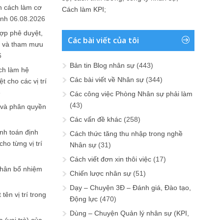
n cách làm cơ
Cách làm KPI
;
anh
06.08.2026
ợp phê duyệt,
Các bài viết của tôi
in và tham mưu
6
Bản tin Blog nhân sự
(443)
ch làm hệ
Các bài viết về Nhân sự
(344)
t cho các vị trí
6
Các công việc Phòng Nhân sự phải làm
(43)
 và phân quyền
Các vấn đề khác
(258)
ính toán định
Cách thức tăng thu nhập trong nghề
ho từng vị trí
Nhân sự
(31)
Cách viết đơn xin thôi việc
(17)
phân bổ nhiệm
Chiến lược nhân sự
(51)
Dạy – Chuyện 3Đ – Đánh giá, Đào tạo,
tên vị trí trong
Động lực
(470)
Dùng – Chuyện Quản lý nhân sự (KPI,