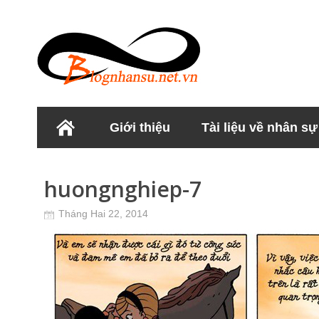
Giới thiệu
Tài liệu về nhân sự
Học viện Nhân sư
huongnghiep-7
Tháng Hai 22, 2014