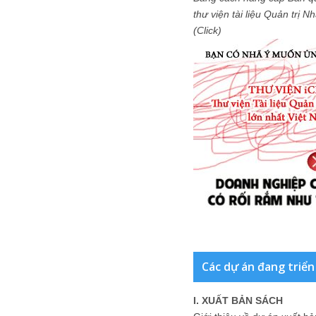
thư viện tài liệu Quản trị 
(Click)
Các dự án đang triển
I. XUẤT BẢN SÁCH