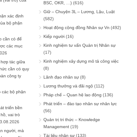
 (vai trò) của
BSC, OKR, …)
(616)
Giữ – Chuyện 3L – Lương, Lậu, Luật
hận xác định
(582)
của bộ phận
Hoạt động cộng đồng Nhân sự Vn
(492)
Kiếp người
(16)
 cần có để
Kinh nghiệm tư vấn Quản trị Nhân sự
ược các mục
(17)
2026
Kinh nghiệm xây dựng mô tả công việc
 hợp tác giữa
(8)
chức cần có quy
oàn công ty
Lãnh đạo nhân sự
(8)
Lương thưởng và đãi ngộ
(112)
o các bộ phận
Pháp chế – Quan hệ lao động
(136)
Phát triển – đào tạo nhân sự nhân lực
át triển bền
(56)
ồ, vai trò
Quản trị tri thức – Knowledge
3.08.2026
Management
(19)
ần người, mà
Tài liệu nhân sự
(133)