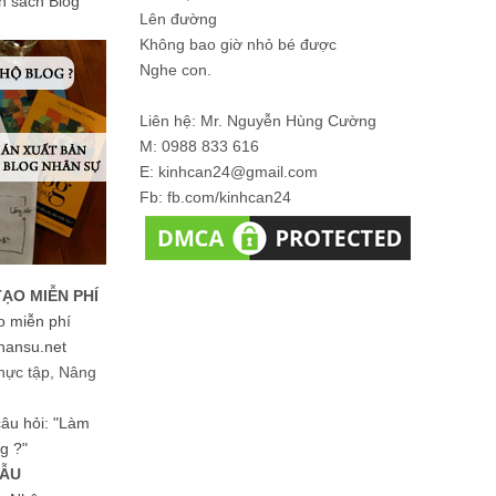
ản sách Blog
Lên đường
Không bao giờ nhỏ bé được
Nghe con.
Liên hệ: Mr. Nguyễn Hùng Cường
M: 0988 833 616
E: kinhcan24@gmail.com
Fb: fb.com/kinhcan24
TẠO MIỄN PHÍ
o miễn phí
hansu.net
hực tập, Nâng
 câu hỏi: "Làm
g ?"
MẪU