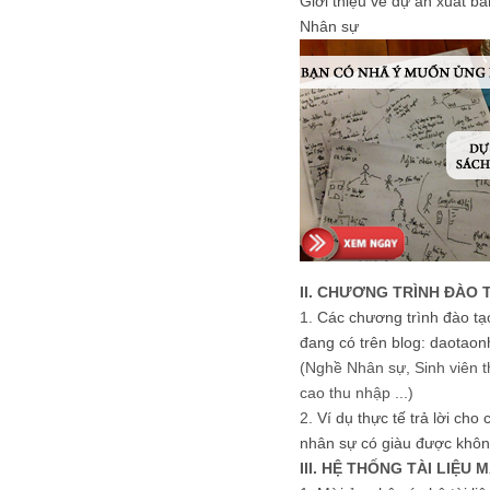
Giới thiệu về dự án xuất b
Nhân sự
II. CHƯƠNG TRÌNH ĐÀO 
1.
Các chương trình đào tạ
đang có trên blog: daotaon
(Nghề Nhân sự, Sinh viên t
cao thu nhập ...)
2.
Ví dụ thực tế trả lời cho
nhân sự có giàu được khôn
III. HỆ THỐNG TÀI LIỆU 