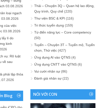
 lượng – đúng
Thải – Chuyện 3Q – Quan hệ lao động,
ách
03.08.2026
Quy trình, Quy chế
(220)
hân loại ngạch
Thư viện BSC & KPI
(116)
n
03.08.2026
Tri thức tuyển dụng
(159)
ng của việc
ức
03.08.2026
Từ điển năng lực – Core competency
(50)
lấy lí do
ớng kinh
Tuyển – Chuyện 3T – Tuyển mộ, Tuyển
.2026
chọn, Thử việc
(427)
h vụ: Rõ luật
Ứng dụng AI vào QTNS
(4)
u về sau
Ứng dụng CNTT vào QTNS
(6)
Vui cười nhân sự
(86)
là phải lập thỏa
Đánh giá nhân sự
(22)
1.07.2026
NÓI VỚI CON
ển Blog
uyền iCPO cho