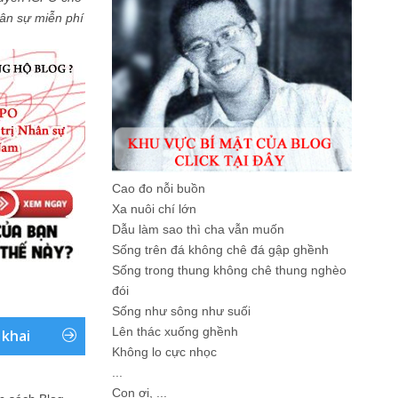
Nhân sự miễn phí
Cao đo nỗi buồn
Xa nuôi chí lớn
Dẫu làm sao thì cha vẫn muốn
Sống trên đá không chê đá gập ghềnh
Sống trong thung không chê thung nghèo
đói
Sống như sông như suối
Lên thác xuống ghềnh
 khai
Không lo cực nhọc
...
Con ơi, ...