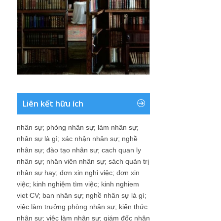
Liên kết hữu ích
nhân sự
;
phòng nhân sự
;
làm nhân sự
;
nhân sự là gì
;
xác nhận nhân sự
;
nghề
nhân sự
;
đào tạo nhân sự
;
cach quan ly
nhân sự
;
nhân viên nhân sự
;
sách quản trị
nhân sự hay
;
đơn xin nghỉ việc
;
đơn xin
việc
;
kinh nghiệm tìm việc
;
kinh nghiem
viet CV
;
ban nhân sự
;
nghề nhân sự là gì
;
việc làm trưởng phòng nhân sự
;
kiến thức
nhân sự
;
việc làm nhân sự
;
giám đốc nhân