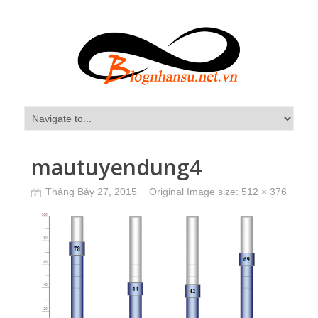
mautuyendung4
Tháng Bảy 27, 2015
Original Image size:
512 × 376