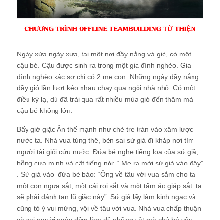
Ngày xửa ngày xưa, tại một nơi đầy nắng và gió, có một
cậu bé. Cậu được sinh ra trong một gia đình nghèo. Gia
đình nghèo xác sơ chỉ có 2 mẹ con. Những ngày đầy nắng
đầy gió lần lượt kéo nhau chạy qua ngôi nhà nhỏ. Có một
điều kỳ lạ, dù đã trải qua rất nhiều mùa gió đến thăm mà
cậu bé không lớn.
Bấy giờ giặc Ân thế mạnh như chẻ tre tràn vào xâm lược
nước ta. Nhà vua túng thế, bèn sai sứ giả đi khắp nơi tìm
người tài giỏi cứu nước. Đứa bé nghe tiếng loa của sứ giả,
bỗng cựa mình và cất tiếng nói: “ Mẹ ra mời sứ giả vào đây”
. Sứ giả vào, đứa bé bảo: “Ông về tâu với vua sắm cho ta
một con ngựa sắt, một cái roi sắt và một tấm áo giáp sắt, ta
sẽ phải đánh tan lũ giặc này”. Sứ giả lấy làm kinh ngạc và
cũng tỏ ý vui mừng, vội về tâu với vua. Nhà vua chấp thuận
và sai người ngày đêm làm đủ những vật mà chú bé yêu