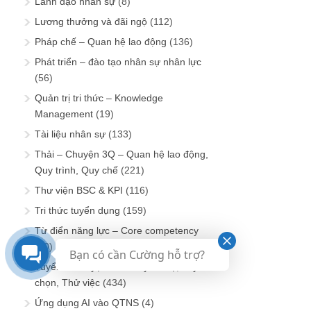
Lãnh đạo nhân sự
(8)
Lương thưởng và đãi ngộ
(112)
Pháp chế – Quan hệ lao động
(136)
Phát triển – đào tạo nhân sự nhân lực
(56)
Quản trị tri thức – Knowledge
Management
(19)
Tài liệu nhân sự
(133)
Thải – Chuyện 3Q – Quan hệ lao động,
Quy trình, Quy chế
(221)
Thư viện BSC & KPI
(116)
Tri thức tuyển dụng
(159)
Từ điển năng lực – Core competency
(50)
Bạn có cần Cường hỗ trợ?
Tuyển – Chuyện 3T – Tuyển mộ, Tuyển
chọn, Thử việc
(434)
Ứng dụng AI vào QTNS
(4)