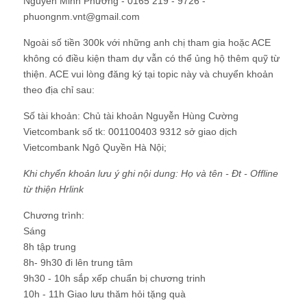
Nguyễn Minh Phương - 0165 219 - 9726 -
phuongnm.vnt@gmail.com
Ngoài số tiền 300k với những anh chị tham gia hoặc ACE
không có điều kiện tham dự vẫn có thể ủng hộ thêm quỹ từ
thiện. ACE vui lòng đăng ký tại topic này và chuyển khoản
theo địa chỉ sau:
Số tài khoản: Chủ tài khoản Nguyễn Hùng Cường
Vietcombank số tk: 001100403 9312 sở giao dịch
Vietcombank Ngô Quyền Hà Nội;
Khi chyển khoản lưu ý ghi nội dung: Họ và tên - Đt - Offline
từ thiện Hrlink
Chương trình:
Sáng
8h tập trung
8h- 9h30 đi lên trung tâm
9h30 - 10h sắp xếp chuẩn bị chương trinh
10h - 11h Giao lưu thăm hỏi tặng quà