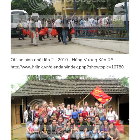
Offline sinh nhật lần 2 - 2010 - Hùng Vương Kén Rể :
http://www.hrlink.vn/diendan/index.php?showtopic=16780