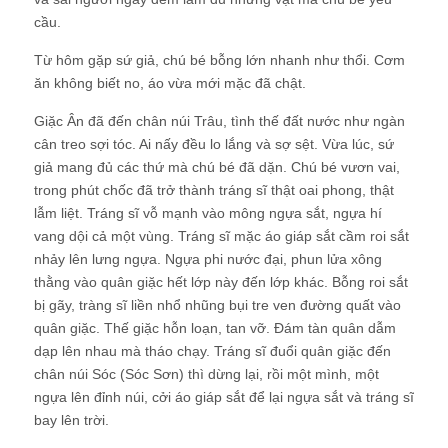
cầu.
Từ hôm gặp sứ giả, chú bé bỗng lớn nhanh như thổi. Cơm
ăn không biết no, áo vừa mới mặc đã chật.
Giặc Ân đã đến chân núi Trâu, tình thế đất nước như ngàn
cân treo sợi tóc. Ai nấy đều lo lắng và sợ sệt. Vừa lúc, sứ
giả mang đủ các thứ mà chú bé đã dặn. Chú bé vươn vai,
trong phút chốc đã trở thành tráng sĩ thật oai phong, thật
lẫm liệt. Tráng sĩ vỗ mạnh vào mông ngựa sắt, ngựa hí
vang dội cả một vùng. Tráng sĩ mặc áo giáp sắt cầm roi sắt
nhảy lên lưng ngựa. Ngựa phi nước đại, phun lửa xông
thằng vào quân giặc hết lớp này đến lớp khác. Bỗng roi sắt
bị gãy, tràng sĩ liền nhổ nhũng bụi tre ven đường quất vào
quân giặc. Thế giặc hỗn loạn, tan vỡ. Đám tàn quân dẫm
dạp lên nhau mà tháo chạy. Tráng sĩ đuổi quân giặc đến
chân núi Sóc (Sóc Sơn) thì dừng lại, rồi một mình, một
ngựa lên đỉnh núi, cởi áo giáp sắt để lại ngựa sắt và tráng sĩ
bay lên trời.