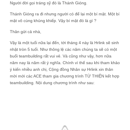
Người đời gọi tráng sỹ đó là Thánh Gióng.
Thánh Gióng ra đi nhưng người có để lại một bí mật. Một bí
mật vô cùng khủng khiếp. Vậy bí mật đó là gì ?
Thân gửi cả nhà,
Vậy là một tuổi nữa lại đến, tới tháng 4 này là Hrlink sẽ sinh
nhật tròn 5 tuổi. Như thông lệ các năm chúng ta sẽ có một
buổi teambuilding rất vui vẻ. Và cũng như vậy, hơn nữa
năm nay là năm rất ý nghĩa. Chính vì thế sau khi tham khảo
ý kiến nhiều anh chị, Cộng đồng Nhân sự Hrlink xin thân
mời mới các ACE tham gia chương trình
TỪ THIỆN
kết hợp
teambuilding. Nội dung chương trình như sau: