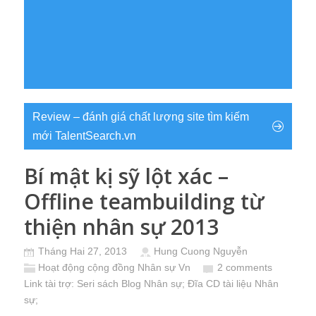
Review – đánh giá chất lượng site tìm kiếm
mới TalentSearch.vn
Bí mật kị sỹ lột xác –
Offline teambuilding từ
thiện nhân sự 2013
Tháng Hai 27, 2013
Hung Cuong Nguyễn
Hoạt động cộng đồng Nhân sự Vn
2 comments
Link tài trợ:
Seri sách Blog Nhân sự
; Đĩa CD
tài liệu Nhân
sự
;