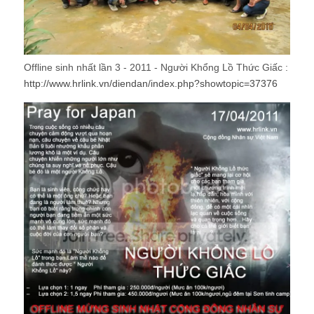
Offline sinh nhất lần 3 - 2011 - Người Khổng Lồ Thức Giấc :
http://www.hrlink.vn/diendan/index.php?showtopic=37376