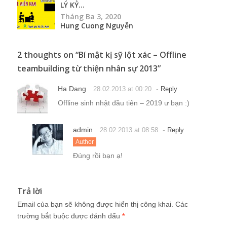
LÝ KỶ...
Tháng Ba 3, 2020
Hung Cuong Nguyễn
2 thoughts on “
Bí mật kị sỹ lột xác – Offline
teambuilding từ thiện nhân sự 2013
”
Ha Dang
-
28.02.2013 at 00:20
Reply
Offline sinh nhật đầu tiên – 2019 ư bạn :)
admin
-
28.02.2013 at 08:58
Reply
Author
Đúng rồi bạn ạ!
Trả lời
Email của bạn sẽ không được hiển thị công khai.
Các
trường bắt buộc được đánh dấu
*