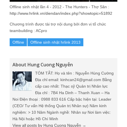
Offline sinh nhật lần 4 - 2012 - The Hunters - Thợ Săn :
http://www.hrlink.vn/diendan/index.php?showtopic=51892
Chương trình được tài trợ nội dung bởi đơn vị tổ chức
teambuilding : ACpro
Offline
Offline sinh nhật hrlink 2013
About Hung Cuong Nguyễn
TÓM TẮT: Họ và tên : Nguyễn Hùng Cường
Địa chỉ email: kinhcan24@gmail.com Bằng
cấp cao nhất: Thạc sỹ Quản trị Nhân lực
Địa chỉ : 7B4 Ha Dinh – Thanh Xuan – Ha
Noi Điện thoại : 0988 833 616 Cấp bậc hiện tại: Leader
(CEO/ Tư vấn Hệ thống Quản trị Nhân sự) Năm kinh
nghiệm: > 10 Năm Ngành nghề: Nhân sự Nơi làm việc:
Hà Nội hoặc Hồ Chí Minh
View all posts by Hung Cuong Nguyễn
→