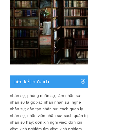
Liên kết hữu ích
nhân sự
;
phòng nhân sự
;
làm nhân sự
;
nhân sự là gì
;
xác nhận nhân sự
;
nghề
nhân sự
;
đào tạo nhân sự
;
cach quan ly
nhân sự
;
nhân viên nhân sự
;
sách quản trị
nhân sự hay
;
đơn xin nghỉ việc
;
đơn xin
việc
;
kinh nghiệm tìm việc
;
kinh nghiem