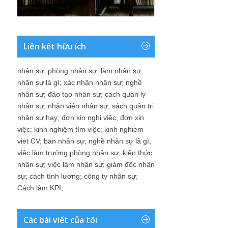
Liên kết hữu ích
nhân sự
;
phòng nhân sự
;
làm nhân sự
;
nhân sự là gì
;
xác nhận nhân sự
;
nghề
nhân sự
;
đào tạo nhân sự
;
cach quan ly
nhân sự
;
nhân viên nhân sự
;
sách quản trị
nhân sự hay
;
đơn xin nghỉ việc
;
đơn xin
việc
;
kinh nghiệm tìm việc
;
kinh nghiem
viet CV
;
ban nhân sự
;
nghề nhân sự là gì
;
việc làm trưởng phòng nhân sự
;
kiến thức
nhân sự
;
việc làm nhân sự
;
giám đốc nhân
sự
;
cách tính lương
;
công ty nhân sự
;
Cách làm KPI
;
Các bài viết của tôi