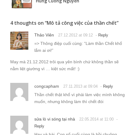
Hung Cuong Nguyễn
4 thoughts on “
Mô tả công việc của thần chết
”
Thảo Viên
-
27.12.2012 at 09:12
Reply
=> Thông điệp cuối cùng: “Làm thần Chết khổ
lắm ai ơi!”
May mà 21.12.2012 trôi qua yên bình chứ không thần sẽ
nằm liệt giường vì … kiệt sức mất! :)
congcapham
-
27.11.2013 at 09:04
Reply
Thần chết thật khổ vì phải làm việc mình không
muốn, nhưng không làm thì chết đói
sửa lò vi sóng tại nhà
-
22.05.2014 at 11:00
Reply
Hay và hài. Con số cuối cùng là hồi chuông