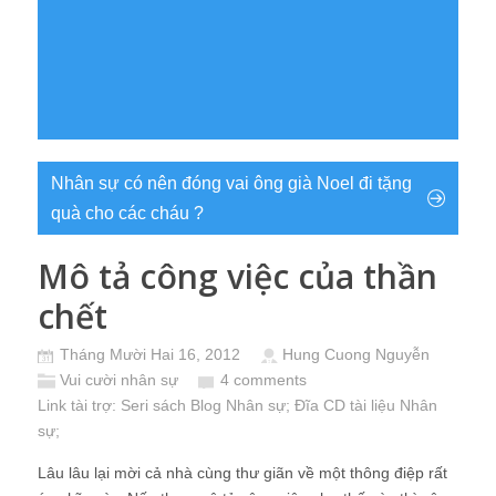
Nhân sự có nên đóng vai ông già Noel đi tặng
quà cho các cháu ?
Mô tả công việc của thần
chết
Tháng Mười Hai 16, 2012
Hung Cuong Nguyễn
Vui cười nhân sự
4 comments
Link tài trợ:
Seri sách Blog Nhân sự
; Đĩa CD
tài liệu Nhân
sự
;
Lâu lâu lại mời cả nhà cùng thư giãn về một thông điệp rất