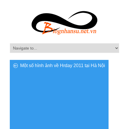
Một số hình ảnh về Hrday 2011 tại Hà Nội