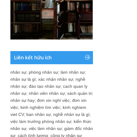
Liên kết hữu ích
nhân sự
;
phòng nhân sự
;
làm nhân sự
;
nhân sự là gì
;
xác nhận nhân sự
;
nghề
nhân sự
;
đào tạo nhân sự
;
cach quan ly
nhân sự
;
nhân viên nhân sự
;
sách quản trị
nhân sự hay
;
đơn xin nghỉ việc
;
đơn xin
việc
;
kinh nghiệm tìm việc
;
kinh nghiem
viet CV
;
ban nhân sự
;
nghề nhân sự là gì
;
việc làm trưởng phòng nhân sự
;
kiến thức
nhân sự
;
việc làm nhân sự
;
giám đốc nhân
sự
;
cách tính lương
;
công ty nhân sự
;