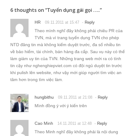
6 thoughts on “
Tuyển dụng gái gọi …..
”
HR
-
09.11.2011 at 15:47
Reply
Theo mình nghĩ đây không phải chiêu PR của
TVN, mà vì trang tuyển dụng TVN cho phép
NTD đăng tin mà không kiểm duyệt trước, đa số nhiều tin
về bảo hiểm, tài chính, bán hàng đa cấp. Sau vụ này có thể
làm giảm uy tin của TVN. Những trang web mới ra có tính
tin cậy như nghenghiepviet.com có đội ngủ duyệt tin trước
khi pulish lên website, như vậy mới giúp người tìm việc an
tâm hơn trong tìm việc làm.
hungbithu
-
09.11.2011 at 21:08
Reply
Mình đồng ý với ý kiến trên
Cao Minh
-
14.11.2011 at 12:48
Reply
Theo Minh nghĩ đây không phải là nội dung