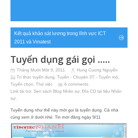
Kết quả khảo sát lương trong lĩnh vực ICT
2011 và Vinatest
Tuyển dụng gái gọi …..
Tháng Mười Một 9, 2011
Hung Cuong Nguyễn
Tri thức tuyển dụng
,
Tuyển - Chuyện 3T - Tuyển mộ,
Tuyển chọn, Thử việc
6 comments
Link tài trợ:
Seri sách Blog Nhân sự
; Đĩa CD
tài liệu Nhân
sự
;
Tuyển dụng như thế này mới gọi là tuyển dụng. Cả nhà
cùng xem ở dưới nhé. Tin mới đăng ngày 9/11