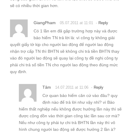
sẽ có nhiều thời gian hơn.
GiangPham
-
05.07.2011 at 11:01
Reply
Có 1 lần em đã gặp trường hợp này và được
bảo hiểm TN trả lời là: vì công ty không giải
quyết giấy tờ kịp cho người lao động để người lao động
nhận trợ cấp TN thì BHTN sẽ không chi trả tiền BHTN thay
vào đó người lao động sẽ quay lại công ty đề nghị công ty
phải chi trả số tiền TN cho người lao động theo đúng mức
quy định.
Tâm
-
14.07.2011 at 11:06
Reply
Cơ quan bảo hiểm căn cứ vào đâu? quy
định nào để trả lời như vậy nhỉ? vì Bảo
hiểm thất nghiệp nếu không được hưởng lần này thì sẽ
được cộng dồn vào thời gian công tác lần sau cơ mà?
Nếu như công ty phải tự chi trả BHTN lần này thì vô
hình chung người lao động sẽ được hưởng 2 lần à?