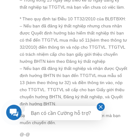
– Trong vòng 15 ngày tiếp theo kể từ ngày đăng ký
thất nghiệp tại TTGTVL mà bạn vẫn chưa có việc làm.
* Theo quy định tại Điều 10 TT32/2010 của BLĐTBXH:
– Nếu bạn đã đăng ký thất nghiệp nhưng chưa nhận
được Quyết định hưởng bảo hiểm thất nghiệp thì bạn
có thể đến TTGTVL mua mẫu số 11(kèm theo thông tư
32/2010) điền thông tin và nộp cho TTGTVL. TTGTVL
có trách nhiệm cấp cho bạn giấy giới thiệu chuyển
hưởng BHTN kèm theo Đăng ký thất nghiệp
– Nếu bạn đã đăng ký thất nghiệp và nhận được Quyết
định hưởng BHTN thì bạn đến TTGTVL mua mẫu số
13 (kèm theo thông tư 32) và điền thông tin vào, nộp
cho TTGTVL. TTGTVL sẽ cấp cho bạn Giấy giới thiệu
chuyển hưởng BHTN, Đăng ký thất nghiệp, và Quyết
định hưởng BHTN.
Bạn có cần Cường hỗ trợ?
Bạn nộp những giấy tờ trên tại TTGTVL nơi mà bạn
muốn chuyển đến.
@-@