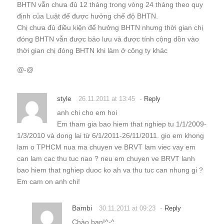
BHTN vẫn chưa đủ 12 tháng trong vòng 24 tháng theo quy
định của Luật để được hưởng chế độ BHTN.
Chị chưa đủ điều kiện để hưởng BHTN nhưng thời gian chị
đóng BHTN vẫn được bảo lưu và được tính cộng dồn vào
thời gian chị đóng BHTN khi làm ở công ty khác
@-@
style
-
26.11.2011 at 13:45
Reply
anh chi cho em hoi
Em tham gia bao hiem that nghiep tu 1/1/2009-
1/3/2010 và dong lai từ 6/1/2011-26/11/2011. gio em khong
lam o TPHCM nua ma chuyen ve BRVT lam viec vay em
can lam cac thu tuc nao ? neu em chuyen ve BRVT lanh
bao hiem that nghiep duoc ko ah va thu tuc can nhung gi ?
Em cam on anh chi!
Bambi
-
30.11.2011 at 09:23
Reply
Chào bạn!^-^