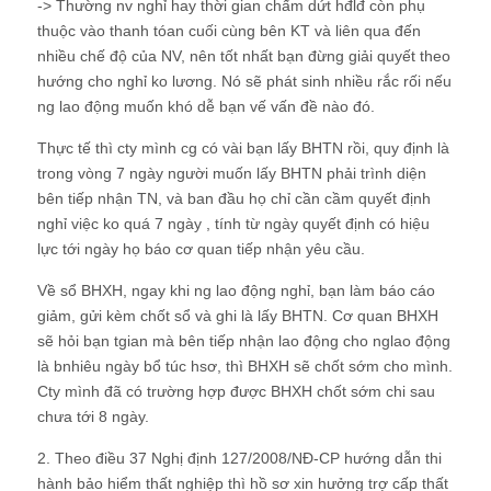
-> Thường nv nghỉ hay thời gian chấm dứt hđlđ còn phụ
thuộc vào thanh tóan cuối cùng bên KT và liên qua đến
nhiều chế độ của NV, nên tốt nhất bạn đừng giải quyết theo
hướng cho nghỉ ko lương. Nó sẽ phát sinh nhiều rắc rối nếu
ng lao động muốn khó dễ bạn vế vấn đề nào đó.
Thực tế thì cty mình cg có vài bạn lấy BHTN rồi, quy định là
trong vòng 7 ngày người muốn lấy BHTN phải trình diện
bên tiếp nhận TN, và ban đầu họ chỉ cần cầm quyết định
nghỉ việc ko quá 7 ngày , tính từ ngày quyết định có hiệu
lực tới ngày họ báo cơ quan tiếp nhận yêu cầu.
Về sổ BHXH, ngay khi ng lao động nghỉ, bạn làm báo cáo
giảm, gửi kèm chốt sổ và ghi là lấy BHTN. Cơ quan BHXH
sẽ hỏi bạn tgian mà bên tiếp nhận lao động cho nglao động
là bnhiêu ngày bổ túc hsơ, thì BHXH sẽ chốt sớm cho mình.
Cty mình đã có trường hợp được BHXH chốt sớm chi sau
chưa tới 8 ngày.
2. Theo điều 37 Nghị định 127/2008/NĐ-CP hướng dẫn thi
hành bảo hiểm thất nghiệp thì hồ sơ xin hưởng trợ cấp thất