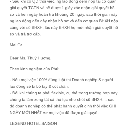
- Sau khi có QD thôi việc, ng lao động đem nộp tai cơ quan
giải quyết TCTN và sẽ được 1 giấy xác nhận giải quyết hồ
sơ và hẹn ngày hoàn trả khoảng 20 ngày, sau thời gian này
ng lao động đến đây nhận hồ sơ và đến cơ quan BHXH nộp
cùng với sổ BHXH, lúc này BHXH họ mới nhận giải quyết hồ
sơ và trả trợ cấp.
Mai Ca
---------------------------------------------------------------
Dear Ms. Thuỳ Hương,
Theo kinh nghiệm của Phú:
- Nếu mọi việc 100% đúng luật thì Doanh nghiệp & người
lao động sẽ bị bó tay & cột chân.
- Đôi khi chúng ta phải flexible, cụ thể trong trường hợp này
chúng ta làm xong tất cả thủ tục như chốt sổ BHXH.... sau
đó doanh nghiệp có thể phát hành quyết định thôi việc GHI
NGÀY MỚI NHẤT => mọi việc đã được giải quyết.
LEGEND HOTEL SAIGON