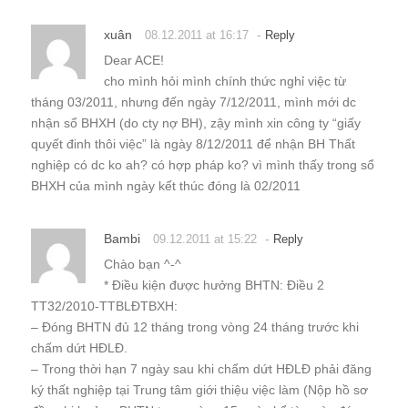
xuân
-
08.12.2011 at 16:17
Reply
Dear ACE!
cho mình hỏi mình chính thức nghỉ việc từ
tháng 03/2011, nhưng đến ngày 7/12/2011, mình mới dc
nhận sổ BHXH (do cty nợ BH), zậy mình xin công ty “giấy
quyết đinh thôi việc” là ngày 8/12/2011 để nhận BH Thất
nghiệp có dc ko ah? có hợp pháp ko? vì mình thấy trong sổ
BHXH của mình ngày kết thúc đóng là 02/2011
Bambi
-
09.12.2011 at 15:22
Reply
Chào bạn ^-^
* Điều kiện được hưởng BHTN: Điều 2
TT32/2010-TTBLĐTBXH:
– Đóng BHTN đủ 12 tháng trong vòng 24 tháng trước khi
chấm dứt HĐLĐ.
– Trong thời hạn 7 ngày sau khi chấm dứt HĐLĐ phải đăng
ký thất nghiệp tại Trung tâm giới thiệu việc làm (Nộp hồ sơ