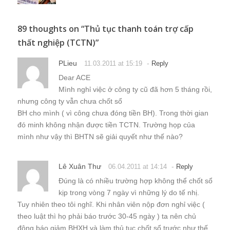
89 thoughts on “
Thủ tục thanh toán trợ cấp
thất nghiệp (TCTN)
”
PLieu
-
11.03.2011 at 15:19
Reply
Dear ACE
Mình nghỉ việc ở công ty cũ đã hơn 5 tháng rồi,
nhưng công ty vẫn chưa chốt sổ
BH cho mình ( vì công chưa đóng tiền BH). Trong thời gian
đó minh không nhận được tiền TCTN. Trường họp của
mình như vậy thì BHTN sẽ giải quyết như thế nào?
Lê Xuân Thư
-
06.04.2011 at 14:14
Reply
Đúng là có nhiều trường hợp không thể chốt sổ
kịp trong vòng 7 ngày vì những lý do tế nhị.
Tuy nhiên theo tôi nghĩ. Khi nhân viên nộp đơn nghỉ việc (
theo luật thì họ phải báo trước 30-45 ngày ) ta nên chủ
động báo giảm BHXH và làm thủ tục chốt sổ trước như thế