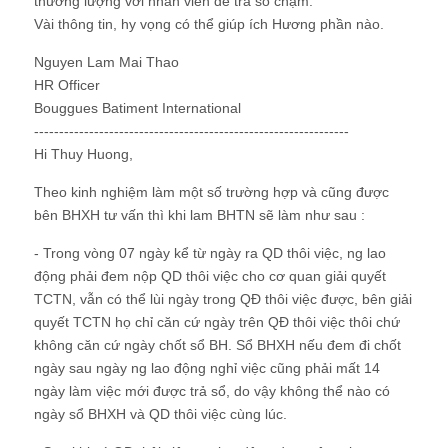
thương lượng với nhân viên để trả sổ chậm.
Vài thông tin, hy vọng có thể giúp ích Hương phần nào.
Nguyen Lam Mai Thao
HR Officer
Bouggues Batiment International
---------------------------------------------------------------
Hi Thuy Huong,
Theo kinh nghiệm làm một số trường hợp và cũng được
bên BHXH tư vấn thì khi lam BHTN sẽ làm như sau :
- Trong vòng 07 ngày kể từ ngày ra QD thôi việc, ng lao
động phải đem nộp QD thôi việc cho cơ quan giải quyết
TCTN, vẫn có thể lùi ngày trong QĐ thôi việc được, bên giải
quyết TCTN họ chỉ căn cứ ngày trên QĐ thôi việc thôi chứ
không căn cứ ngày chốt sổ BH. Sổ BHXH nếu đem đi chốt
ngày sau ngày ng lao động nghỉ việc cũng phải mất 14
ngày làm việc mới được trả sổ, do vậy không thể nào có
ngày sổ BHXH và QD thôi việc cùng lúc.