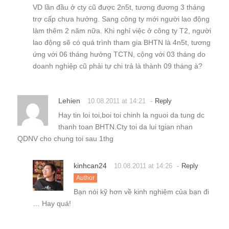
VD lần đầu ở cty cũ được 2n5t, tương đương 3 tháng
trợ cấp chưa hưởng. Sang công ty mới người lao động
làm thêm 2 năm nữa. Khi nghỉ việc ở công ty T2, người
lao động sẽ có quá trình tham gia BHTN là 4n5t, tương
ứng với 06 tháng hưởng TCTN, cộng với 03 tháng do
doanh nghiệp cũ phải tự chi trả là thành 09 tháng à?
Lehien
-
10.08.2011 at 14:21
Reply
Hay tin loi toi,boi toi chinh la nguoi da tung dc
thanh toan BHTN.Cty toi da lui tgian nhan
QDNV cho chung toi sau 1thg
kinhcan24
-
10.08.2011 at 14:26
Reply
Author
Bạn nói kỹ hơn về kinh nghiệm của bạn đi
… Hay quá!