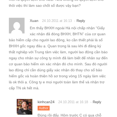
thôi việc thì làm sao chốt sổ được vậy bạn?
Xuan
-
24.10.2011 at 16:13
Reply
Em thấy BHXH ngoài Hà nội chấp nhận “Giấy
xác nhận đã đóng BHXH, BHTN” của cơ quan
bảo hiểm cấp cho người lao động, ko cần thiết phải là sổ
BHXH gốc ngay đâu ạ. Quan trọng là sau khi đi đăng ký
thất nghiệp với Trung tâm việc làm, người lao động cần báo
ngay cho nhân sự công ty mình đã làm biết để nhân sự đến
cơ quan bảo hiểm xin xác nhận đó cho mình. Sau đó người
lao động chỉ cần dùng giấy xác nhận đó thay cho sổ bảo
hiểm gốc và hoàn thiện hồ sơ trong vòng 15 ngày làm việc
là ok thôi ạ. Công ty e mọi người toàn làm thể và nhận trợ
cấp TN ok hết mà.
kinhcan24
-
24.10.2011 at 16:18
Reply
Author
Đúng rồi đấy. Hôm trước C có qua chỗ