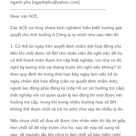
nganh phu [nganhphu@yahoo.com]
---------------------------------------------------------------
Dear các ACE,
Các ACE vui lòng share kinh nghiệm/ hiểu biết/ hướng giải
quyết cho tình huống ở Công ty ty mình như sau:viên thì
1. Có thể lùi ngày trên quyết định chấm dứt hợp đồng cho
đến khi chốt được sổ BH cho nhân viên đã nghỉ việc để họ
có thể thanh toán được trợ cấp thất nghiệp, coi như nv đó
nghỉ kg lương một vài tháng trước khi nghỉ việc không? Vì
theo quy định thì trong thời hạn bảy ngày làm việc kể từ
ngày chấm dứt hợp đồng (căn cứ quyết định chấm dứt),
người lao động phải đăng ký (nộp hồ sơ xin hưởng trợ cấp)
thất nghiệp với cơ quan quản lý lao động thì mới được xét
hưởng trợ cấp, trong khi trong nhiều trường hợp sổ BH
không thể được chốt và trả nv sớm như vậy do nhiều lý do.
Nếu chưa chốt sổ đưa về được cho nhân viên thì lấy tờ giấy
hẹn chốt sổ để nộp trước cho họ, sau đó nộp bổ sung sổ
sau, về nguyên tắc khi công ty làm chốt sổ bảo hiểm nghỉ