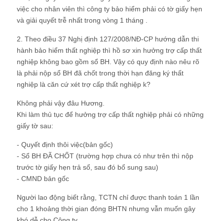
việc cho nhân viên thì công ty bảo hiểm phải có tờ giấy hẹn
và giải quyết trễ nhất trong vòng 1 tháng .
2. Theo điều 37 Nghị định 127/2008/NĐ-CP hướng dẫn thi
hành bảo hiểm thất nghiệp thì hồ sơ xin hưởng trợ cấp thất
nghiệp không bao gồm sổ BH. Vậy có quy định nào nêu rõ
là phải nộp sổ BH đã chốt trong thời hạn đăng ký thất
nghiệp là căn cứ xét trợ cấp thất nghiệp k?
Không phải vậy đâu Hương.
Khi làm thủ tục để hưởng trợ cấp thất nghiệp phải có những
giấy tờ sau:
- Quyết định thôi việc(bản gốc)
- Sổ BH ĐÃ CHỐT (trường hợp chưa có như trên thì nộp
trước tờ giấy hẹn trả sổ, sau đó bổ sung sau)
- CMND bản gốc
Người lao động biết rằng, TCTN chỉ được thanh toán 1 lần
cho 1 khoảng thời gian đóng BHTN nhưng vẫn muốn gây
khó dễ cho Công ty.