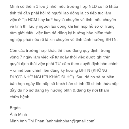
Mình có thêm 1 lưu ý nhỏ, nếu trường hợp NLĐ có hộ khẩu
tỉnh thì cần phải hỏi rõ người lao động là có tiếp tục làm
việc ở Tp HCM hay ko? hay là chuyển về tỉnh, nếu chuyển
về tỉnh thì lưu ý người lao động khi lên nộp hồ sơ ở Trung
tâm giới thiệu việc làm để đăng ký hưởng bảo hiểm thất
nghiệp phải nêu rõ là xin chuyển về tỉnh lãnh hưởng BHTN.
Còn các trường hợp khác thì theo đúng quy định, trong
vòng 7 ngày làm việc kể từ ngày thôi việc được ghi trên
quyết định thôi việc phải TỰ cầm theo quyết định bản chính
+ cmnd bản chính lên đăng ký hưởng BHTN (KHÔNG
ĐƯỢC NHỜ NGƯỜI KHÁC ĐI HỘ). Sau đó họ sẽ ra biên
bản hẹn ngày lên nộp sổ bhxh bản chính để chính thức nộp
đầy đủ hồ sơ đăng ký hưởng bhtn & đăng ký nơi khám
chữa bệnh
Brgds,
Ánh Minh
Minh Anh Thi Phan [anhminhphan@gmail.com]