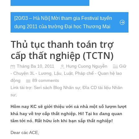
[20/03 – Hà Nội] Mời tham gia Festival tuyển
dụng 2011 của trường Đại học Thương Mại
Thủ tục thanh toán trợ
cấp thất nghiệp (TCTN)
Tháng Ba 10, 2011
Hung Cuong Nguyễn
Giữ
- Chuyện 3L - Lương, Lậu, Luật
,
Pháp chế - Quan hệ lao
động
89 comments
Link tài trợ:
Seri sách Blog Nhân sự
; Đĩa CD
tài liệu Nhân
sự
;
Hôm nay KC sẽ giới thiệu với cả nhà một số lượm lượt
khá hay về trợ cấp thất nghiệp. Hi! Tại kc đang quan
tâm tới nó. Rất hữu ích khi bạn sắp thất nghiệp!
Dear các ACE,