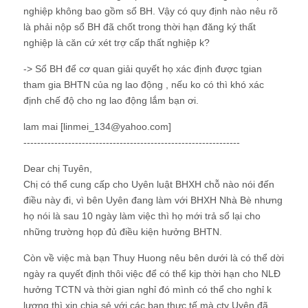
nghiệp không bao gồm sổ BH. Vậy có quy định nào nêu rõ
là phải nộp sổ BH đã chốt trong thời hạn đăng ký thất
nghiệp là căn cứ xét trợ cấp thất nghiệp k?
-> Sổ BH để cơ quan giải quyết họ xác định được tgian
tham gia BHTN của ng lao động , nếu ko có thì khó xác
định chế độ cho ng lao động lắm bạn ơi.
lam mai [linmei_134@yahoo.com]
---------------------------------------------------------------
Dear chị Tuyên,
Chị có thể cung cấp cho Uyên luật BHXH chỗ nào nói đến
điều này đi, vì bên Uyên đang làm với BHXH Nhà Bè nhưng
họ nói là sau 10 ngày làm việc thì họ mới trả sổ lại cho
những trường họp đủ điều kiện hưởng BHTN.
Còn về việc mà bạn Thuy Huong nêu bên dưới là có thể dời
ngày ra quyết định thôi việc để có thể kịp thời hạn cho NLĐ
hưởng TCTN và thời gian nghỉ đó mình có thể cho nghỉ k
lương thì xin chia sẻ với các bạn thực tế mà cty Uyên đã