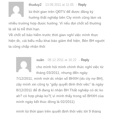
thuduy2
-
13.09.2011 at 11:05
Reply
lùi thời gian trên QĐTV để được đăng ký
hưởng thất nghiệp bên Cty mình cũng làm và
nhiều trường hợp được hưởng. Vì nếu đợi chốt sổ thường
là sẽ bị trễ thời hạn.
Về chốt sổ bảo hiểm trước thời gian nghỉ việc mình thực
hiện đc, cái biểu mẫu khai báo giảm thể hiện, Bên BH người
ta cũng chấp nhận thôi
xuân
-
08.12.2011 at 16:22
Reply
cho mình hỏi mình chính thức nghỉ việc từ
tháng 03/2011, nhưng đến ngày
7/12/2011, mình mới dc nhận sổ BHXH (do cty nợ BH),
zậy mình xin công ty “giấy quyết đinh thôi việc” là ngày
8/12/2011 để đi đang kí nhận BH Thất nghiệp có dc ko
ah? có hợp pháp ko?( vì mình thấy trong sổ BHXH của
mình ngày kết thúc đóng là 02/2011)
mình lùi thời gian trên quyết định thôi việc tới 9 tháng