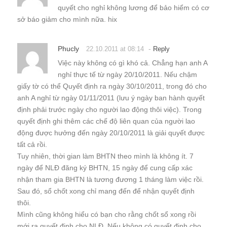
quyết cho nghỉ không lương để bảo hiểm có cơ
sở báo giảm cho mình nữa. hix
Phucly
-
22.10.2011 at 08:14
Reply
Việc này không có gì khó cả. Chẳng hạn anh A
nghỉ thực tế từ ngày 20/10/2011. Nếu chậm
giấy tờ có thể Quyết định ra ngày 30/10/2011, trong đó cho
anh A nghỉ từ ngày 01/11/2011 (lưu ý ngày ban hành quyết
định phải trước ngày cho người lao động thôi việc). Trong
quyết định ghi thêm các chế độ liên quan của người lao
động được hưởng đến ngày 20/10/2011 là giải quyết được
tất cả rồi.
Tuy nhiên, thời gian làm BHTN theo mình là không ít. 7
ngày để NLĐ đăng ký BHTN, 15 ngày để cung cấp xác
nhận tham gia BHTN là tương đương 1 tháng làm việc rồi.
Sau đó, sổ chốt xong chỉ mang đến để nhận quyết định
thôi.
Mình cũng không hiểu có bạn cho rằng chốt sổ xong rồi
mới ra quyết định cho NLĐ. Nếu không có quyết định cho