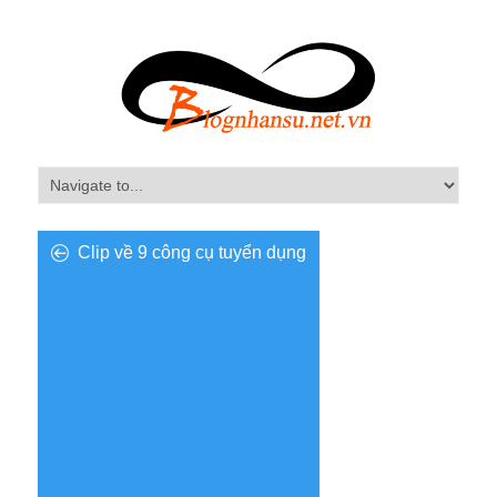
Clip về 9 công cụ tuyển dụng