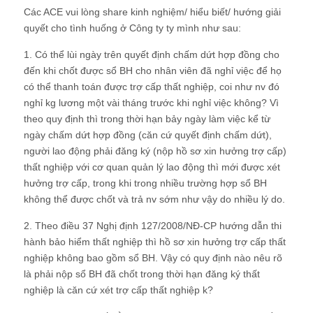
Các ACE vui lòng share kinh nghiệm/ hiểu biết/ hướng giải
quyết cho tình huống ở Công ty ty mình như sau:
1. Có thể lùi ngày trên quyết định chấm dứt hợp đồng cho
đến khi chốt được sổ BH cho nhân viên đã nghỉ việc để họ
có thể thanh toán được trợ cấp thất nghiệp, coi như nv đó
nghỉ kg lương một vài tháng trước khi nghỉ việc không? Vì
theo quy định thì trong thời hạn bảy ngày làm việc kể từ
ngày chấm dứt hợp đồng (căn cứ quyết định chấm dứt),
người lao động phải đăng ký (nộp hồ sơ xin hưởng trợ cấp)
thất nghiệp với cơ quan quản lý lao động thì mới được xét
hưởng trợ cấp, trong khi trong nhiều trường hợp sổ BH
không thể được chốt và trả nv sớm như vậy do nhiều lý do.
2. Theo điều 37 Nghị định 127/2008/NĐ-CP hướng dẫn thi
hành bảo hiểm thất nghiệp thì hồ sơ xin hưởng trợ cấp thất
nghiệp không bao gồm sổ BH. Vậy có quy định nào nêu rõ
là phải nộp sổ BH đã chốt trong thời hạn đăng ký thất
nghiệp là căn cứ xét trợ cấp thất nghiệp k?