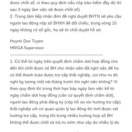
được chốt sổ, vì theo quy định nếu nộp bảo hiểm đầy đủ thì
sau 3 ngày làm việc sẽ được chốt sổ).
2. Trung tâm tiếp nhận đơn đề nghị duyết BHTN sẽ yêu cầu
người lao động nộp sổ BHXH để đối chiếu, trong vòng 15
ngày không có sổ gốc, họ sẽ từ chối duyệt hồ sơ.
Huynh Duc Tuyen
HR/GA Supervisor
---------------------------------------------------------------
1. Có thể lùi ngày trên quyết định chấm dứt hợp đồng cho
đến khi chốt được sổ BH cho nhân viên đã nghỉ việc để họ
có thể thanh toán được trợ cấp thất nghiệp, coi như nv đó
nghỉ kg lương một vài tháng trước khi nghỉ việc không? Vì
theo quy định thì trong thời hạn bảy ngày làm việc kể từ
ngày chấm dứt hợp đồng (căn cứ quyết định chấm dứt),
người lao động phải đăng ký (nộp hồ sơ xin hưởng trợ cấp)
thất nghiệp với cơ quan quản lý lao động thì mới được xét
hưởng trợ cấp, trong khi trong nhiều trường hợp sổ BH
không thể được chốt và trả nv sớm như vậy do nhiều lý do.