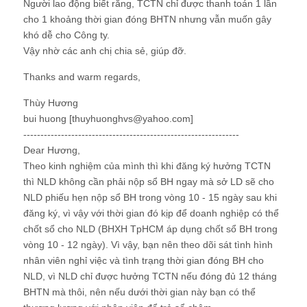
Người lao động biết rằng, TCTN chỉ được thanh toán 1 lần
cho 1 khoảng thời gian đóng BHTN nhưng vẫn muốn gây
khó dễ cho Công ty.
Vậy nhờ các anh chị chia sẻ, giúp đỡ.
Thanks and warm regards,
Thùy Hương
bui huong [thuyhuonghvs@yahoo.com]
---------------------------------------------------------------
Dear Hương,
Theo kinh nghiệm của mình thì khi đăng ký hưởng TCTN
thì NLD không cần phải nộp sổ BH ngay mà sở LD sẽ cho
NLD phiếu hẹn nộp sổ BH trong vòng 10 - 15 ngày sau khi
đăng ký, vì vậy với thời gian đó kịp để doanh nghiệp có thể
chốt sổ cho NLD (BHXH TpHCM áp dụng chốt sổ BH trong
vòng 10 - 12 ngày). Vì vậy, bạn nên theo dõi sát tình hình
nhân viên nghỉ việc và tình trạng thời gian đóng BH cho
NLD, vì NLD chỉ được hưởng TCTN nếu đóng đủ 12 tháng
BHTN mà thôi, nên nếu dưới thời gian này bạn có thể