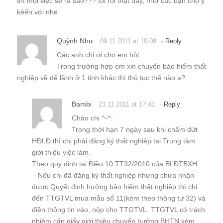
thì mọi việc sẽ ra sao??? tôi rối thật đấy, nhờ các bạn chó ý
kêến với nhé
Quỳnh Như
-
09.11.2011 at 10:08
Reply
Các anh chị ơi cho em hỏi.
Trong trường hợp em xin chuyển bảo hiểm thất
nghiệp về để lãnh ở 1 tỉnh khác thì thủ tục thế nào ạ?
Bambi
-
23.11.2011 at 17:41
Reply
Chào chị ^-^:
Trong thời hạn 7 ngày sau khi chấm dứt
HĐLĐ thì chị phải đăng ký thất nghiệp tại Trung tâm
giới thiệu việc làm.
Theo quy định tại Điều 10 TT32/2010 của BLĐTBXH:
– Nếu chị đã đăng ký thất nghiệp nhưng chưa nhận
được Quyết định hưởng bảo hiểm thất nghiệp thì chị
đến TTGTVL mua mẫu số 11(kèm theo thông tư 32) và
điền thông tin vào, nộp cho TTGTVL. TTGTVL có trách
nhiệm cấp giấy giới thiệu chuyển hưởng BHTN kèm