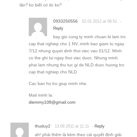
lận? ko biết có dc ko?
0933250556
-
02.01.2012 at 08:51
Reply
bay gio cong ty minh chuan bi lam tro
cap that nghiep cho 1 NV, minh bao giam tu ngay
7/12 nhung quyet dinh thoi viec vao 01/12. Minh
co the ghi lui ngay thoi viec duoc. Nhung minh
phai lam nhung thu tuc gi de NLD duoc huong tro
cap that nghiep cho NLD.
Cac ban ho tro giup minh nhe.
Mail minh la:
diemmy108@gmail.com
thuduy2
-
13.09.2011 at 11:11
Reply
ah! phải thêm là kèm theo cái quyết định giải