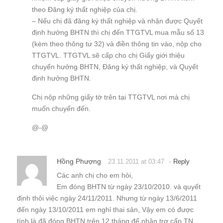
theo Đăng ký thất nghiệp của chị.
– Nếu chị đã đăng ký thất nghiệp và nhận được Quyết
định hưởng BHTN thì chị đến TTGTVL mua mẫu số 13
(kèm theo thông tư 32) và điền thông tin vào, nộp cho
TTGTVL. TTGTVL sẽ cấp cho chị Giấy giới thiệu
chuyển hưởng BHTN, Đăng ký thất nghiệp, và Quyết
định hưởng BHTN.
Chị nộp những giấy tờ trên tại TTGTVL nơi mà chị
muốn chuyển đến.
@-@
Hồng Phượng
-
23.11.2011 at 03:47
Reply
Các anh chị cho em hỏi,
Em đóng BHTN từ ngày 23/10/2010. và quyết
định thôi việc ngày 24/11/2011. Nhưng từ ngày 13/6/2011
đến ngày 13/10/2011 em nghỉ thai sản, Vậy em có được
tính là đã đóng BHTN trên 12 tháng để nhận trợ cấp TN