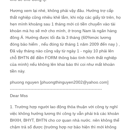
Hương xem lại nhé, không phải vậy đâu. Hưởng trợ cấp
thất nghiệp cũng nhiêu khê lắm, khi nộp các giấy tờ trên, họ
hẹn mình khoảng sau 1 tháng mới có tiền chuyển vào tài
khoản mà họ sẽ mở cho mình, ở trong Nam là ngân hàng
đông Á. Hưởng được tối đa là 3 tháng (60%mức lương
đóng bảo hiểm , nếu đóng từ tháng 1 năm 2009 đến nay ) ,
Đã vậy tháng nào cũng vậy từ ngày 1 - ngày 10 phải lên
chỗ BHTN để điền FORM thông báo tình hình thất nghiệp
của mình) nếu không lên khai báo thì coi như mất khoản
tiền này.
phuong nguyen [phuongthinguyen2002@yahoo.com]
---------------------------------------------------------------
Dear Mss
1. Trường hợp người lao động thỏa thuận với công ty nghỉ
việc không hưởng lương thì công ty vẫn phải trả các khoản
BHXH, BHYT, BHTN cho cơ quan nhà nước. nên không thể
chậm trả sổ được (trường hợp nợ bảo hiện thì mới không