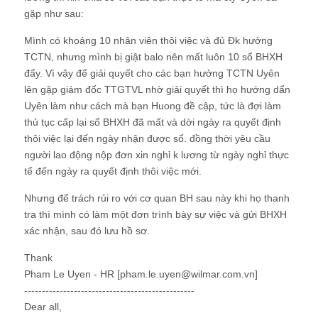
gặp như sau:
Mình có khoảng 10 nhân viên thôi việc và đủ Đk hưởng
TCTN, nhưng mình bị giật balo nên mất luôn 10 sổ BHXH
đấy. Vì vậy để giải quyết cho các bạn hưởng TCTN Uyên
lên gặp giám đốc TTGTVL nhờ giải quyết thì họ hướng dẩn
Uyên làm như cách mà bạn Huong đề cập, tức là đợi làm
thủ tục cấp lại sổ BHXH đã mất và dời ngày ra quyết định
thôi việc lại đến ngày nhận được sổ. đồng thời yêu cầu
người lao động nộp đơn xin nghỉ k lương từ ngày nghỉ thực
tế đến ngày ra quyết định thôi việc mới.
Nhưng để trách rủi ro với cơ quan BH sau này khi họ thanh
tra thì mình có làm một đơn trình bày sự việc và gửi BHXH
xác nhận, sau đó lưu hồ sơ.
Thank
Pham Le Uyen - HR [pham.le.uyen@wilmar.com.vn]
------------------------------------------------
Dear all,