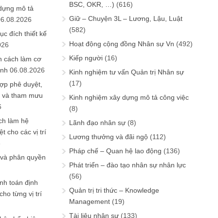
BSC, OKR, …)
(616)
 dựng mô tả
Giữ – Chuyện 3L – Lương, Lậu, Luật
06.08.2026
(582)
ục đích thiết kế
Hoạt động cộng đồng Nhân sự Vn
(492)
026
Kiếp người
(16)
n cách làm cơ
anh
06.08.2026
Kinh nghiệm tư vấn Quản trị Nhân sự
(17)
ợp phê duyệt,
in và tham mưu
Kinh nghiệm xây dựng mô tả công việc
6
(8)
ch làm hệ
Lãnh đạo nhân sự
(8)
t cho các vị trí
Lương thưởng và đãi ngộ
(112)
6
Pháp chế – Quan hệ lao động
(136)
 và phân quyền
Phát triển – đào tạo nhân sự nhân lực
(56)
ính toán định
Quản trị tri thức – Knowledge
ho từng vị trí
Management
(19)
Tài liệu nhân sự
(133)