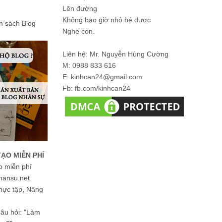
Lên đường
Không bao giờ nhỏ bé được
ản sách Blog
Nghe con.
Liên hệ: Mr. Nguyễn Hùng Cường
M: 0988 833 616
E: kinhcan24@gmail.com
Fb: fb.com/kinhcan24
TẠO MIỄN PHÍ
o miễn phí
hansu.net
hực tập, Nâng
 câu hỏi: "Làm