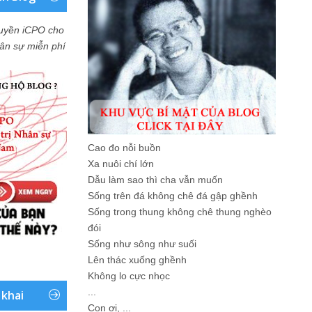
uyền iCPO cho
Nhân sự miễn phí
Cao đo nỗi buồn
Xa nuôi chí lớn
Dẫu làm sao thì cha vẫn muốn
Sống trên đá không chê đá gập ghềnh
Sống trong thung không chê thung nghèo
đói
Sống như sông như suối
Lên thác xuống ghềnh
Không lo cực nhọc
...
 khai
Con ơi, ...