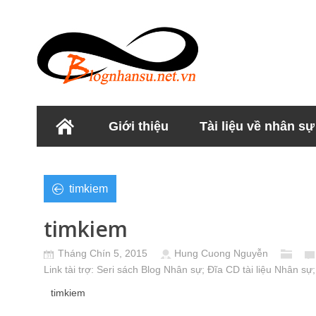
Giới thiệu
Tài liệu về nhân sự
Học viện Nhân sư
timkiem
timkiem
Tháng Chín 5, 2015
Hung Cuong Nguyễn
Link tài trợ:
Seri sách Blog Nhân sự
; Đĩa CD
tài liệu Nhân sự
;
timkiem