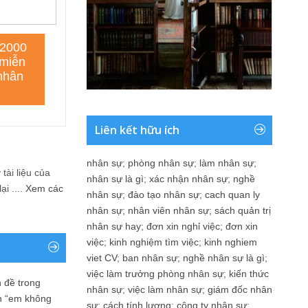
Liên kết hữu ích
nhân sự
;
phòng nhân sự
;
làm nhân sự
;
tài liệu của
nhân sự là gì
;
xác nhận nhân sự
;
nghề
i ....
Xem các
nhân sự
;
đào tạo nhân sự
;
cach quan ly
nhân sự
;
nhân viên nhân sự
;
sách quản trị
nhân sự hay
;
đơn xin nghỉ việc
;
đơn xin
việc
;
kinh nghiệm tìm việc
;
kinh nghiem
viet CV
;
ban nhân sự
;
nghề nhân sự là gì
;
việc làm trưởng phòng nhân sự
;
kiến thức
 đề trong
nhân sự
;
việc làm nhân sự
;
giám đốc nhân
n “em không
sự
;
cách tính lương
;
công ty nhân sự
;