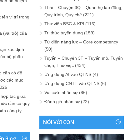
phân bổ nhiệm
Thải – Chuyện 3Q – Quan hệ lao động,
Quy trình, Quy chế
(221)
tên vị trí trong
Thư viện BSC & KPI
(116)
Tri thức tuyển dụng
(159)
 (vai trò) của
Từ điển năng lực – Core competency
(50)
hận xác định
của bộ phận
Tuyển – Chuyện 3T – Tuyển mộ, Tuyển
chọn, Thử việc
(434)
 cần có để
Ứng dụng AI vào QTNS
(4)
ược các mục
Ứng dụng CNTT vào QTNS
(6)
2026
Vui cười nhân sự
(86)
 hợp tác giữa
Đánh giá nhân sự
(22)
chức cần có quy
oàn công ty
NÓI VỚI CON
ển Blog