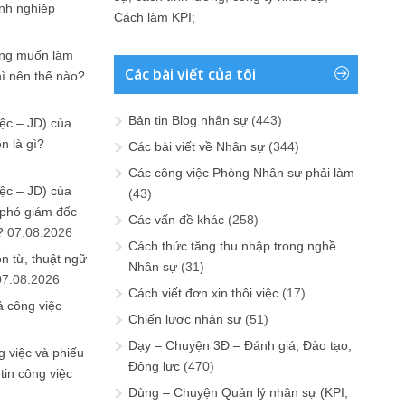
anh nghiệp
Cách làm KPI
;
ưng muốn làm
Các bài viết của tôi
hì nên thế nào?
Bản tin Blog nhân sự
(443)
ệc – JD) của
n là gì?
Các bài viết về Nhân sự
(344)
Các công việc Phòng Nhân sự phải làm
ệc – JD) của
(43)
 phó giám đốc
Các vấn đề khác
(258)
?
07.08.2026
Cách thức tăng thu nhập trong nghề
n từ, thuật ngữ
Nhân sự
(31)
07.08.2026
Cách viết đơn xin thôi việc
(17)
ả công việc
Chiến lược nhân sự
(51)
Dạy – Chuyện 3Đ – Đánh giá, Đào tạo,
 việc và phiếu
Động lực
(470)
tin công việc
Dùng – Chuyện Quản lý nhân sự (KPI,