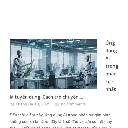
Ứng
dụng
AI
trong
nhân
sự –
nhất
là tuyển dụng: Cách trò chuyện,...
Tháng Ba 10, 2025
no comments
Đến thời điểm này, ứng dụng AI trong nhân sự gần như
không còn xa lạ. Dưới đây là 1 số đầu việc Ai có thể thay