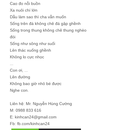
Cao đo nỗi buồn
Xa nuôi chí lớn
Dẫu làm sao thì cha vẫn muốn
Sống trên đá không chê đá gập ghềnh
Sống trong thung không chê thung nghèo
đói
Sống như sông như suối
Lên thác xuống ghềnh
Không lo cực nhọc
...
Con ơi, ...
Lên đường
Không bao giờ nhỏ bé được
Nghe con.
Liên hệ: Mr. Nguyễn Hùng Cường
M: 0988 833 616
E: kinhcan24@gmail.com
Fb: fb.com/kinhcan24