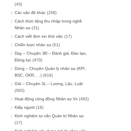
(43)
Các vấn đề khác
(258)
Cách thức tăng thu nhập trong nghề
Nhân sự
(31)
Cách viết đơn xin thôi việc
(17)
Chiến lược nhân sự
(51)
Dạy – Chuyện 3Đ – Đánh giá, Đào tạo,
Động lực
(470)
Dùng – Chuyện Quản lý nhân sự (KPI,
BSC, OKR, …)
(616)
Giữ – Chuyện 3L – Lương, Lậu, Luật
(582)
Hoạt động cộng đồng Nhân sự Vn
(492)
Kiếp người
(16)
Kinh nghiệm tư vấn Quản trị Nhân sự
(17)