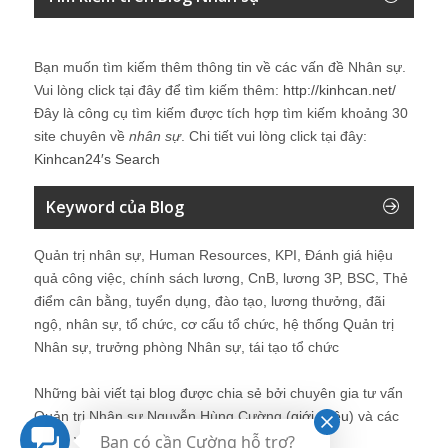
Bạn muốn tìm kiếm thêm thông tin về các vấn đề
Nhân sự
.
Vui lòng click tại đây để tìm kiếm thêm:
http://kinhcan.net/
Đây là công cụ tìm kiếm được tích hợp tìm kiếm khoảng 30
site chuyên về
nhân sự
. Chi tiết vui lòng click tại đây:
Kinhcan24′s Search
Keyword của Blog
Quản trị nhân sự, Human Resources, KPI, Đánh giá hiệu
quả công việc, chính sách lương, CnB, lương 3P, BSC, Thẻ
điểm cân bằng, tuyển dụng, đào tạo, lương thưởng, đãi
ngộ, nhân sự, tổ chức, cơ cấu tổ chức, hệ thống Quản trị
Nhân sự, trưởng phòng Nhân sự, tái tạo tổ chức
Những bài viết tại blog được chia sẻ bởi chuyên gia tư vấn
Quản trị Nhân sự Nguyễn Hùng Cường (
giới thiệu
) và các
thành viên khác trong cộng đồng Nhân sự.
Bạn có cần Cường hỗ trợ?