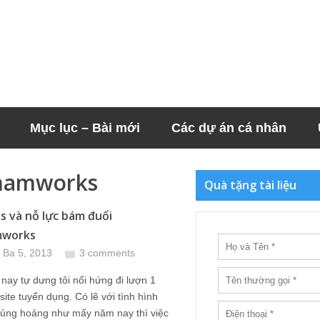
Mục lục – Bài mới
Các dự án cá nhân
tnamworks
Quà tặng tài liệu
 và nỗ lực bám đuổi
mworks
 Ba 5, 2013
3 comments
ay tự dưng tôi nổi hứng đi lượn 1
site tuyển dụng. Có lẽ với tình hình
hủng hoảng như mấy năm nay thì việc