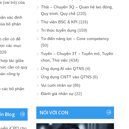
 (vai trò) của
Thải – Chuyện 3Q – Quan hệ lao động,
Quy trình, Quy chế
(220)
hận xác định
Thư viện BSC & KPI
(116)
của bộ phận
Tri thức tuyển dụng
(159)
Từ điển năng lực – Core competency
 cần có để
(50)
ược các mục
2026
Tuyển – Chuyện 3T – Tuyển mộ, Tuyển
chọn, Thử việc
(434)
 hợp tác giữa
chức cần có quy
Ứng dụng AI vào QTNS
(4)
oàn công ty
Ứng dụng CNTT vào QTNS
(6)
Vui cười nhân sự
(86)
o các bộ phận
Đánh giá nhân sự
(22)
NÓI VỚI CON
ển Blog
uyền iCPO cho