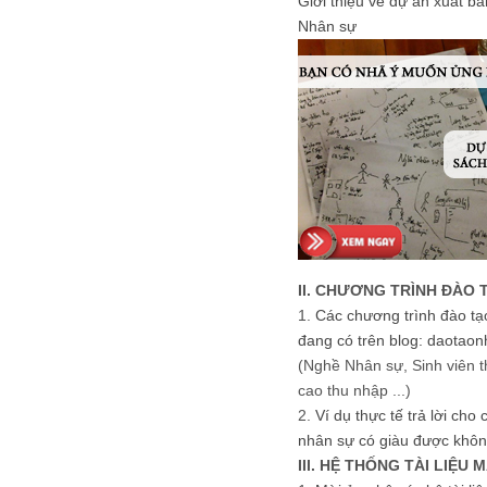
Giới thiệu về dự án xuất b
Nhân sự
II. CHƯƠNG TRÌNH ĐÀO 
1.
Các chương trình đào tạ
đang có trên blog: daotaon
(Nghề Nhân sự, Sinh viên t
cao thu nhập ...)
2.
Ví dụ thực tế trả lời cho
nhân sự có giàu được khôn
III. HỆ THỐNG TÀI LIỆU 