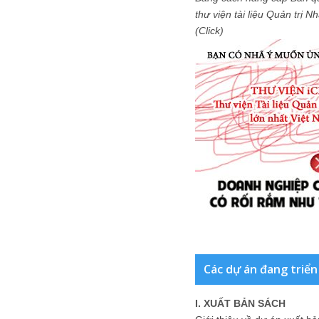
thư viện tài liệu Quản trị 
(Click)
Các dự án đang triển
I. XUẤT BẢN SÁCH