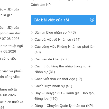
Cách làm KPI
;
ệc – JD) của
n là gì?
Các bài viết của tôi
ệc – JD) của
Bản tin Blog nhân sự
(443)
 phó giám đốc
?
07.08.2026
Các bài viết về Nhân sự
(344)
n từ, thuật ngữ
Các công việc Phòng Nhân sự phải làm
07.08.2026
(43)
ả công việc
Các vấn đề khác
(258)
Cách thức tăng thu nhập trong nghề
 việc và phiếu
Nhân sự
(31)
tin công việc
Cách viết đơn xin thôi việc
(17)
Chiến lược nhân sự
(51)
 dựng mô tả
Dạy – Chuyện 3Đ – Đánh giá, Đào tạo,
06.08.2026
Động lực
(470)
ục đích thiết kế
Dùng – Chuyện Quản lý nhân sự (KPI,
026