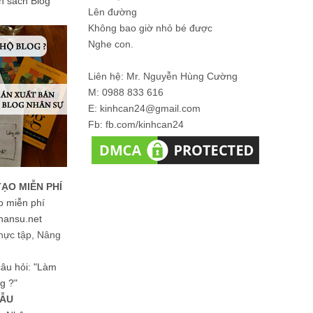
ản sách Blog
Lên đường
Không bao giờ nhỏ bé được
Nghe con.
Liên hệ: Mr. Nguyễn Hùng Cường
M: 0988 833 616
E: kinhcan24@gmail.com
Fb: fb.com/kinhcan24
TẠO MIỄN PHÍ
o miễn phí
hansu.net
hực tập, Nâng
 câu hỏi: "Làm
g ?"
MẪU