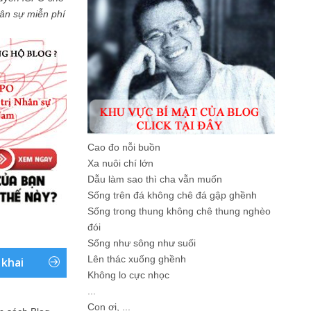
Nhân sự miễn phí
Cao đo nỗi buồn
Xa nuôi chí lớn
Dẫu làm sao thì cha vẫn muốn
Sống trên đá không chê đá gập ghềnh
Sống trong thung không chê thung nghèo
đói
Sống như sông như suối
Lên thác xuống ghềnh
 khai
Không lo cực nhọc
...
Con ơi, ...