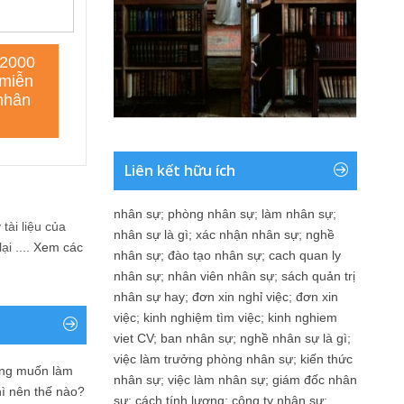
Liên kết hữu ích
nhân sự
;
phòng nhân sự
;
làm nhân sự
;
tài liệu của
nhân sự là gì
;
xác nhận nhân sự
;
nghề
i ....
Xem các
nhân sự
;
đào tạo nhân sự
;
cach quan ly
nhân sự
;
nhân viên nhân sự
;
sách quản trị
nhân sự hay
;
đơn xin nghỉ việc
;
đơn xin
việc
;
kinh nghiệm tìm việc
;
kinh nghiem
viet CV
;
ban nhân sự
;
nghề nhân sự là gì
;
việc làm trưởng phòng nhân sự
;
kiến thức
ưng muốn làm
nhân sự
;
việc làm nhân sự
;
giám đốc nhân
hì nên thế nào?
sự
;
cách tính lương
;
công ty nhân sự
;