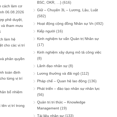
BSC, OKR, …)
(616)
n cách làm cơ
Giữ – Chuyện 3L – Lương, Lậu, Luật
anh
06.08.2026
(582)
ợp phê duyệt,
Hoạt động cộng đồng Nhân sự Vn
(492)
in và tham mưu
Kiếp người
(16)
6
Kinh nghiệm tư vấn Quản trị Nhân sự
ch làm hệ
(17)
t cho các vị trí
6
Kinh nghiệm xây dựng mô tả công việc
(8)
 và phân quyền
Lãnh đạo nhân sự
(8)
ính toán định
Lương thưởng và đãi ngộ
(112)
ho từng vị trí
Pháp chế – Quan hệ lao động
(136)
Phát triển – đào tạo nhân sự nhân lực
phân bổ nhiệm
(56)
Quản trị tri thức – Knowledge
tên vị trí trong
Management
(19)
Tài liệu nhân sự
(133)