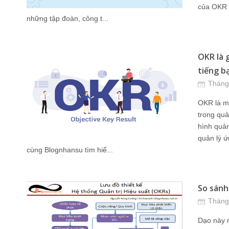
của OKR l
những tập đoàn, công t...
OKR là 
tiếng bạ
Tháng
OKR là m
trong qu
hình quản
quản lý ứ
cùng Blognhansu tìm hiể...
So sánh
Tháng
Dạo này 