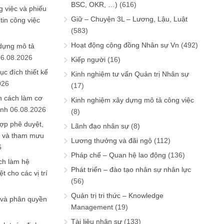
BSC, OKR, …)
(616)
 việc và phiếu
Giữ – Chuyện 3L – Lương, Lậu, Luật
tin công việc
(583)
Hoạt động cộng đồng Nhân sự Vn
(492)
 dựng mô tả
06.08.2026
Kiếp người
(16)
ục đích thiết kế
Kinh nghiệm tư vấn Quản trị Nhân sự
026
(17)
n cách làm cơ
Kinh nghiệm xây dựng mô tả công việc
anh
06.08.2026
(8)
ợp phê duyệt,
Lãnh đạo nhân sự
(8)
in và tham mưu
Lương thưởng và đãi ngộ
(112)
6
Pháp chế – Quan hệ lao động
(136)
ch làm hệ
Phát triển – đào tạo nhân sự nhân lực
t cho các vị trí
(56)
6
Quản trị tri thức – Knowledge
 và phân quyền
Management
(19)
Tài liệu nhân sự
(133)