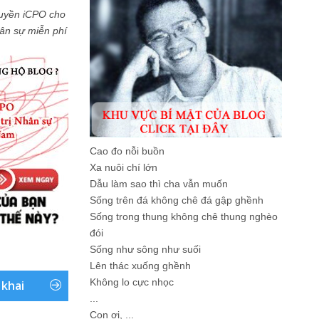
uyền iCPO cho
Nhân sự miễn phí
Cao đo nỗi buồn
Xa nuôi chí lớn
Dẫu làm sao thì cha vẫn muốn
Sống trên đá không chê đá gập ghềnh
Sống trong thung không chê thung nghèo
đói
Sống như sông như suối
Lên thác xuống ghềnh
Không lo cực nhọc
 khai
...
Con ơi, ...