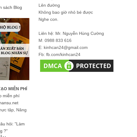
Lên đường
ản sách Blog
Không bao giờ nhỏ bé được
Nghe con.
Liên hệ: Mr. Nguyễn Hùng Cường
M: 0988 833 616
E: kinhcan24@gmail.com
Fb: fb.com/kinhcan24
TẠO MIỄN PHÍ
o miễn phí
hansu.net
hực tập, Nâng
 câu hỏi: "Làm
g ?"