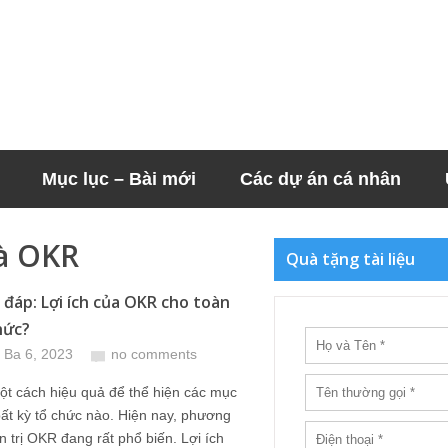
Mục lục – Bài mới
Các dự án cá nhân
và OKR
Quà tặng tài liệu
i đáp: Lợi ích của OKR cho toàn
hức?
 Ba 6, 2023
no comments
t cách hiệu quả để thể hiện các mục
bất kỳ tổ chức nào. Hiện nay, phương
 trị OKR đang rất phổ biến. Lợi ích