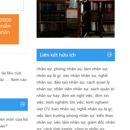
Liên kết hữu ích
nhân sự
;
phòng nhân sự
;
làm nhân sự
;
tài liệu của
nhân sự là gì
;
xác nhận nhân sự
;
nghề
i ....
Xem các
nhân sự
;
đào tạo nhân sự
;
cach quan ly
nhân sự
;
nhân viên nhân sự
;
sách quản trị
nhân sự hay
;
đơn xin nghỉ việc
;
đơn xin
việc
;
kinh nghiệm tìm việc
;
kinh nghiem
viet CV
;
ban nhân sự
;
nghề nhân sự là gì
;
việc làm trưởng phòng nhân sự
;
kiến thức
yên môn của bộ
nhân sự
;
việc làm nhân sự
;
giám đốc nhân
nào?
sự
;
cách tính lương
;
công ty nhân sự
;