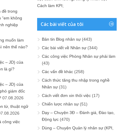
Cách làm KPI
;
 đề trong
n “em không
Các bài viết của tôi
anh nghiệp
Bản tin Blog nhân sự
(443)
ưng muốn làm
hì nên thế nào?
Các bài viết về Nhân sự
(344)
Các công việc Phòng Nhân sự phải làm
ệc – JD) của
(43)
n là gì?
Các vấn đề khác
(258)
Cách thức tăng thu nhập trong nghề
ệc – JD) của
Nhân sự
(31)
 phó giám đốc
Cách viết đơn xin thôi việc
(17)
?
07.08.2026
Chiến lược nhân sự
(51)
n từ, thuật ngữ
Dạy – Chuyện 3Đ – Đánh giá, Đào tạo,
07.08.2026
Động lực
(470)
ả công việc
Dùng – Chuyện Quản lý nhân sự (KPI,