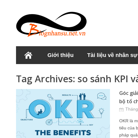
Giới thiệu
Tài liệu về nhân sự
Học viện Nhân sư
Tag Archives:
so sánh KPI 
Góc giả
bộ tổ c
Tháng
OKR là mộ
tiêu của 
pháp quản