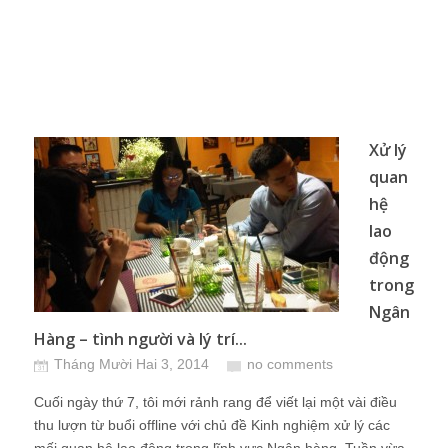
Xử lý
quan
hệ
lao
động
trong
Ngân
Hàng – tình người và lý trí...
Tháng Mười Hai 3, 2014
no comments
Cuối ngày thứ 7, tôi mới rảnh rang để viết lại một vài điều
thu lượn từ buổi offline với chủ đề Kinh nghiệm xử lý các