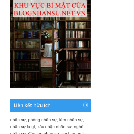
Liên kết hữu ích
nhân sự
;
phòng nhân sự
;
làm nhân sự
;
nhân sự là gì
;
xác nhận nhân sự
;
nghề
nhân sự
;
đào tạo nhân sự
;
cach quan ly