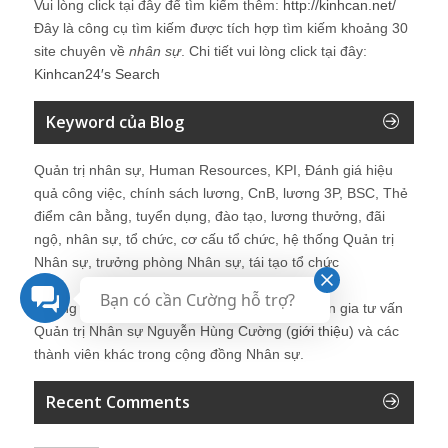
Vui lòng click tại đây để tìm kiếm thêm:
http://kinhcan.net/
Đây là công cụ tìm kiếm được tích hợp tìm kiếm khoảng 30
site chuyên về
nhân sự
. Chi tiết vui lòng click tại đây:
Kinhcan24′s Search
Keyword của Blog
Quản trị nhân sự, Human Resources, KPI, Đánh giá hiệu
quả công việc, chính sách lương, CnB, lương 3P, BSC, Thẻ
điểm cân bằng, tuyển dụng, đào tạo, lương thưởng, đãi
ngộ, nhân sự, tổ chức, cơ cấu tổ chức, hệ thống Quản trị
Nhân sự, trưởng phòng Nhân sự, tái tạo tổ chức
Bạn có cần Cường hỗ trợ?
Những bài viết tại blog được chia sẻ bởi chuyên gia tư vấn
Quản trị Nhân sự Nguyễn Hùng Cường (
giới thiệu
) và các
thành viên khác trong cộng đồng Nhân sự.
Recent Comments