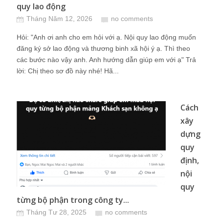
quy lao động
Tháng Năm 12, 2026
no comments
Hỏi: "Anh ơi anh cho em hỏi với ạ. Nội quy lao động muốn
đăng ký sở lao động và thương binh xã hội ý ạ. Thì theo
các bước nào vậy anh. Anh hướng dẫn giúp em với ạ" Trả
lời: Chị theo sơ đồ này nhé! Hã...
Cách
xây
dựng
quy
định,
nội
quy
từng bộ phận trong công ty...
Tháng Tư 28, 2025
no comments