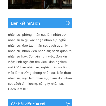
Liên kết hữu ích
nhân sự
;
phòng nhân sự
;
làm nhân sự
;
nhân sự là gì
;
xác nhận nhân sự
;
nghề
nhân sự
;
đào tạo nhân sự
;
cach quan ly
nhân sự
;
nhân viên nhân sự
;
sách quản trị
nhân sự hay
;
đơn xin nghỉ việc
;
đơn xin
việc
;
kinh nghiệm tìm việc
;
kinh nghiem
viet CV
;
ban nhân sự
;
nghề nhân sự là gì
;
việc làm trưởng phòng nhân sự
;
kiến thức
nhân sự
;
việc làm nhân sự
;
giám đốc nhân
sự
;
cách tính lương
;
công ty nhân sự
;
Cách làm KPI
;
Các bài viết của tôi