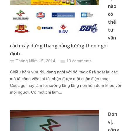
nào
có
thể
tư
vấn
cách xây dựng thang bảng lương theo nghị
định...
Tháng Năm 15, 2014
10 comments
Chiều hôm vừa rồi, đang ngồi với đối tác để rà soát lại các
mô tả công việc thì tôi nhận được một cuộc điện thoại.
Cuộc gọi này làm tôi sướng lâng lâng nên liền đem khoe với
mọi người. Có một chị làm...
Đơn
vị,
công