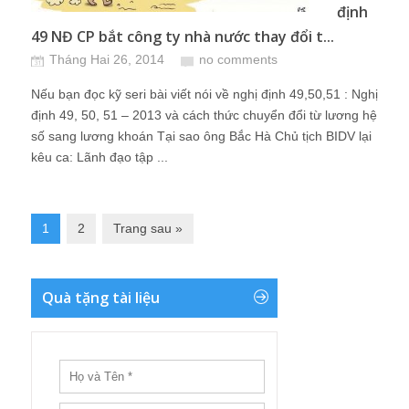
định
49 NĐ CP bắt công ty nhà nước thay đổi t...
Tháng Hai 26, 2014
no comments
Nếu bạn đọc kỹ seri bài viết nói về nghị định 49,50,51 : Nghị
định 49, 50, 51 – 2013 và cách thức chuyển đổi từ lương hệ
số sang lương khoán Tại sao ông Bắc Hà Chủ tịch BIDV lại
kêu ca: Lãnh đạo tập ...
1
2
Trang sau »
Quà tặng tài liệu