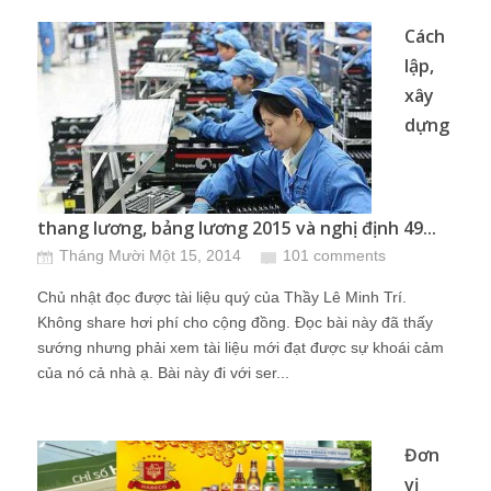
Cách
lập,
xây
dựng
thang lương, bảng lương 2015 và nghị định 49...
Tháng Mười Một 15, 2014
101 comments
Chủ nhật đọc được tài liệu quý của Thầy Lê Minh Trí.
Không share hơi phí cho cộng đồng. Đọc bài này đã thấy
sướng nhưng phải xem tài liệu mới đạt được sự khoái cảm
của nó cả nhà ạ. Bài này đi với ser...
Đơn
vị