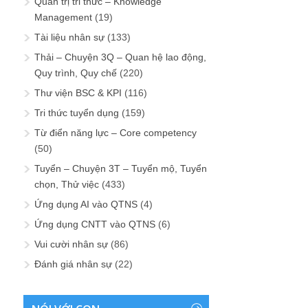
Quản trị tri thức – Knowledge
Management
(19)
Tài liệu nhân sự
(133)
Thải – Chuyện 3Q – Quan hệ lao động,
Quy trình, Quy chế
(220)
Thư viện BSC & KPI
(116)
Tri thức tuyển dụng
(159)
Từ điển năng lực – Core competency
(50)
Tuyển – Chuyện 3T – Tuyển mộ, Tuyển
chọn, Thử việc
(433)
Ứng dụng AI vào QTNS
(4)
Ứng dụng CNTT vào QTNS
(6)
Vui cười nhân sự
(86)
Đánh giá nhân sự
(22)