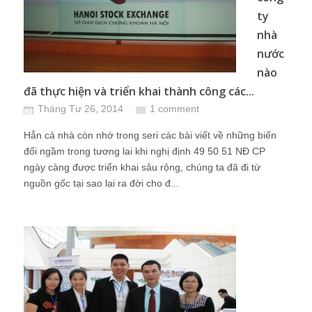
ty
nhà
nước
nào
đã thực hiện và triển khai thành công các...
Tháng Tư 26, 2014
1 comment
Hẳn cả nhà còn nhớ trong seri các bài viết về những biến
đổi ngầm trong tương lai khi nghị định 49 50 51 NĐ CP
ngày càng được triển khai sâu rộng, chúng ta đã đi từ
nguồn gốc tại sao lại ra đời cho đ...