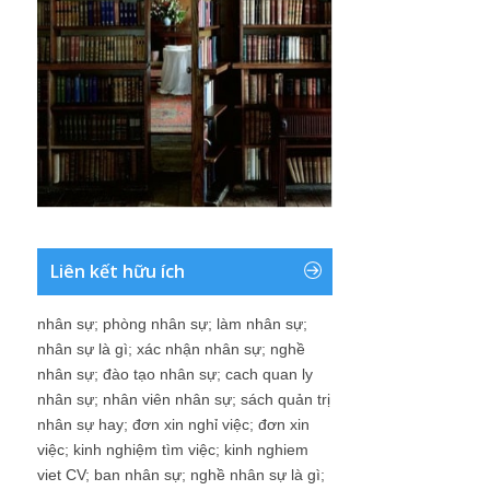
Liên kết hữu ích
nhân sự
;
phòng nhân sự
;
làm nhân sự
;
nhân sự là gì
;
xác nhận nhân sự
;
nghề
nhân sự
;
đào tạo nhân sự
;
cach quan ly
nhân sự
;
nhân viên nhân sự
;
sách quản trị
nhân sự hay
;
đơn xin nghỉ việc
;
đơn xin
việc
;
kinh nghiệm tìm việc
;
kinh nghiem
viet CV
;
ban nhân sự
;
nghề nhân sự là gì
;