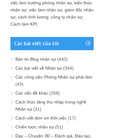
việc làm trưởng phòng nhân sự
;
kiến thức
nhân sự
;
việc làm nhân sự
;
giám đốc nhân
sự
;
cách tính lương
;
công ty nhân sự
;
Cách làm KPI
;
Các bài viết của tôi
Bản tin Blog nhân sự
(443)
Các bài viết về Nhân sự
(344)
Các công việc Phòng Nhân sự phải làm
(43)
Các vấn đề khác
(258)
Cách thức tăng thu nhập trong nghề
Nhân sự
(31)
Cách viết đơn xin thôi việc
(17)
Chiến lược nhân sự
(51)
Dạy – Chuyện 3Đ – Đánh giá, Đào tạo,